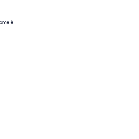
e
,
 come è
a
onato
icarti