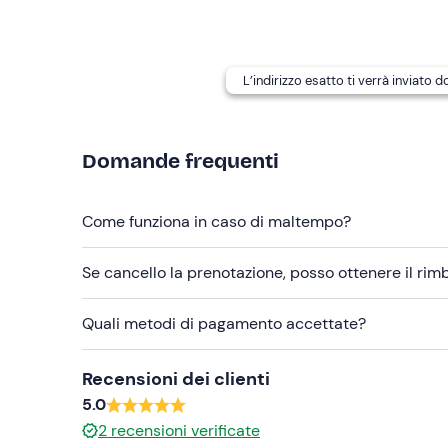
Abbigliamento consigliato
abbigliamento invernale impermeabile
L’indirizzo esatto ti verrà inviato 
intimo termico
Domande frequenti
doppio paio di guanti
scarponi da montagna
Come funziona in caso di maltempo?
Non dimenticare di portare
zaino
Se cancello la prenotazione, posso ottenere il ri
snack
Quali metodi di pagamento accettate?
pranzo a sacco
Recensioni dei clienti
acqua da bere e/o thermos caldo
5.0
pila frontale
2
recensioni verificate