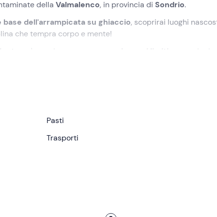
ontaminate della
Valmalenco
, in provincia di
Sondrio
.
 base dell'arrampicata su ghiaccio
, scoprirai luoghi nascos
ciplina che tempra corpo e mente!
iente
, un'occasione per
superare i propri limiti
e scoprire le
la
Guida Alpina
a
Caspoggio (SO)
. Qui formeremo il gruppo
na delle varie
pareti di ghiaccio
presenti in
Valmalenco
o ne
Pasti
arrampicata
tenendo conto del
livello medio del gruppo
e de
Trasporti
a introduttiva sull'ice climbing
, che ci servirà a conoscere
e un po' di
storia della disciplina
. Si proseguirà con l'acquis
edeutici
, per poi passare alle vere e proprie prove pratiche di
i dell'ice-climbing
, e nel corso della giornata dedicheremo