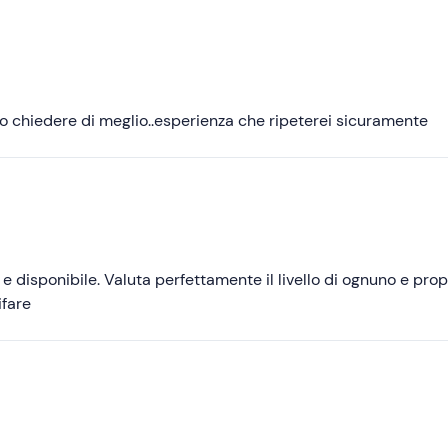
Consigliate
Più recenti
Meno recenti
 chiedere di meglio..esperienza che ripeterei sicuramente
Più alte
Più basse
e disponibile. Valuta perfettamente il livello di ognuno e pro
ifare