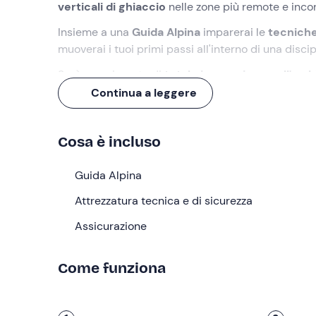
verticali di ghiaccio
nelle zone più remote e inc
Insieme a una
Guida Alpina
imparerai le
tecniche
muoverai i tuoi primi passi all'interno di una dis
Sarà una giornata di
totale immersione nell'amb
infinite sorprese della natura!
Continua a leggere
Cosa faremo
Cosa è incluso
Il ritrovo è fissato alle
8:00
nel luogo indicato dal
(massimo 6 partecipanti) e ci sposteremo verso u
Guida Alpina
valli adiacenti. La guida selezionerà lo
spot per l'
condizioni atmosferiche
Attrezzatura tecnica e di sicurezza
.
Giunti sul luogo, inizieremo con una
Assicurazione
lezione teoric
l'
attrezzatura
impiegata, i
principi basilari
e anch
dei
corretti schemi motori
e con
esercizi prop
Come funziona
scalata di una parete di ghiaccio
.
Utilizzeremo il
Metodo Caruso
, uno dei
fondament