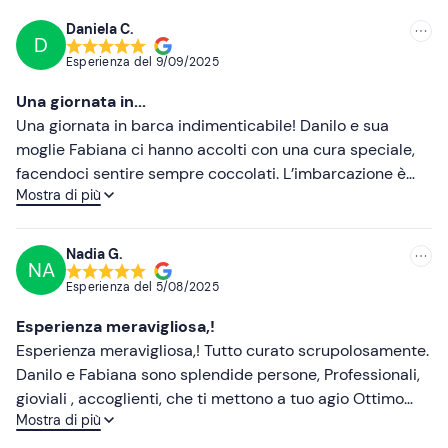
Non dimenticare di portare
Daniela C.
Telo mare
D
Consigliate
Esperienza del
9/09/2025
Crema solare
Più recenti
Una giornata in...
Meno recenti
Una giornata in barca indimenticabile! Danilo e sua
moglie Fabiana ci hanno accolti con una cura speciale,
Più alte
facendoci sentire sempre coccolati. L’imbarcazione è
Mostra di più
dotata di ogni comfort, il pranzo a bordo è stato
Più basse
delizioso e il tour, arricchito dalle loro spiegazioni, ci ha
regalato momenti davvero unici. Non vediamo l’ora di
Nadia G.
NA
tornare! Grazie!
Esperienza del
5/08/2025
Esperienza meravigliosa,!
Esperienza meravigliosa,! Tutto curato scrupolosamente.
Danilo e Fabiana sono splendide persone, Professionali,
gioviali , accoglienti, che ti mettono a tuo agio Ottimo
Mostra di più
cibo ,abbondante, preparato con dedizione e buon Vino.
Consiglio vivamente questa avventura in mare.