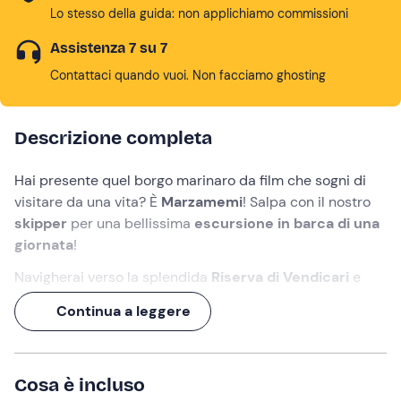
Lo stesso della guida: non applichiamo commissioni
Assistenza 7 su 7
Contattaci quando vuoi. Non facciamo ghosting
Descrizione completa
Hai presente quel borgo marinaro da film che sogni di
visitare da una vita? È
Marzamemi
! Salpa con il nostro
skipper
per una bellissima
escursione in barca di una
giornata
!
Navigherai verso la splendida
Riserva di Vendicari
e
l'
Isola di Capo Passero
, muovendoti tra storia antica e
Continua a leggere
oasi naturali incontaminate.
A bordo ti aspettano un
gustoso aperitivo
e un
pranzo
a base di
pesce fresco locale
cucinato dal capitano!
Cosa è incluso