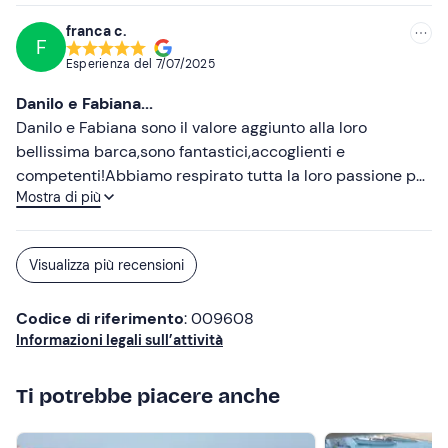
franca c.
F
Esperienza del
7/07/2025
Danilo e Fabiana...
Danilo e Fabiana sono il valore aggiunto alla loro
bellissima barca,sono fantastici,accoglienti e
competenti!Abbiamo respirato tutta la loro passione per
Mostra di più
il mare e il piacere di fare stare bene i loro ospiti! Una
giornata fantastica che ripeteremo!Danilo ci ha deliziato
con prelibatezze e nulla è stato fuori posto! Per me 10 ⭐️
Visualizza più recensioni
Codice di riferimento
: 009608
Informazioni legali sull’attività
Ti potrebbe piacere anche