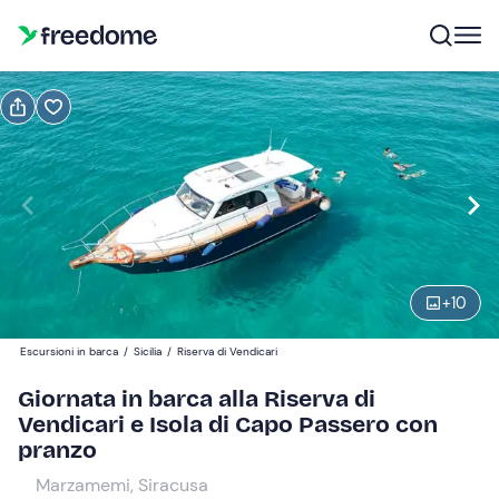
Prenota o regala
Prenota
Regala
Modifica
Navigate
forward
Modifica
09:00
to
interact
+
10
with
Adulti
1
the
120 €
Escursioni in barca
/
Sicilia
/
Riserva di Vendicari
calendar
and
Giornata in barca alla Riserva di
Bambini
0
select
Vendicari e Isola di Capo Passero con
0 €
a
pranzo
date.
Marzamemi, Siracusa
Press