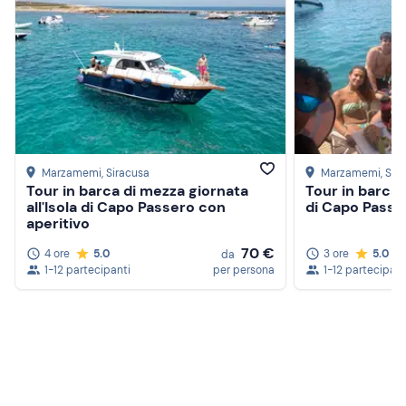
Marzamemi
, Siracusa
Marzamemi
, Sir
Tour in barca di mezza giornata
Tour in barca a
all'Isola di Capo Passero con
di Capo Passe
aperitivo
70 €
4 ore
5.0
3 ore
5.0
da
1-12 partecipanti
per persona
1-12 partecipant