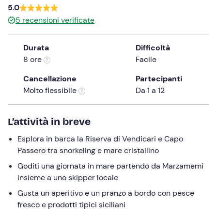
5.0
the
5
recensioni verificate
question
mark
key
Durata
Difficoltà
to
8 ore
Facile
get
Cancellazione
Partecipanti
the
Molto flessibile
Da 1 a 12
keyboard
shortcuts
for
L’attività in breve
changing
Esplora in barca la Riserva di Vendicari e Capo
dates.
Passero tra snorkeling e mare cristallino
Goditi una giornata in mare partendo da Marzamemi
insieme a uno skipper locale
Gusta un aperitivo e un pranzo a bordo con pesce
fresco e prodotti tipici siciliani