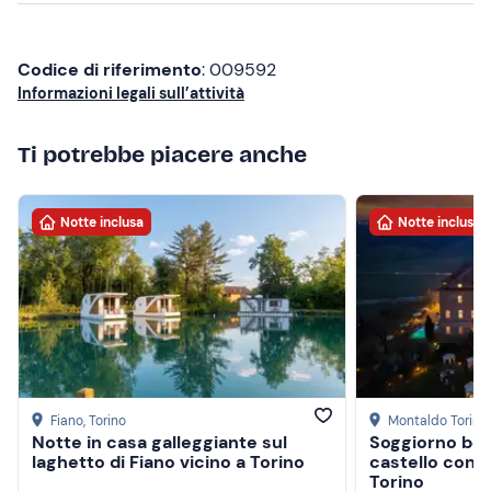
comunicare eventuali esigenze alimentari.
In loco è disponibile il
servizio dogsitting a
Codice di riferimento
: 009592
pagamento
: contatta la struttura ai recapiti indicati
Informazioni legali sull’attività
nell'e-mail di conferma della prenotazione per maggiori
informazioni e richiedere il servizio.
Ti potrebbe piacere anche
In loco è presente
parcheggio gratuito
. Il punto di
ritrovo
non è raggiungibile con mezzi pubblici
.
Notte inclusa
Notte inclusa
Non dimenticare di portare
Costume da bagno
Telo
Accappatoio
Ciabatte
Fiano
, Torino
Montaldo Torine
Cuffia (obbligatoria per accedere alle piscine)
Notte in casa galleggiante sul
Soggiorno ben
laghetto di Fiano vicino a Torino
castello con s
Torino