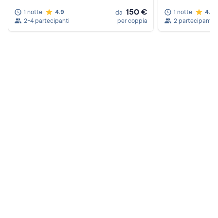
150 €
1 notte
4.9
1 notte
4.8
da
2-4 partecipanti
per coppia
2 partecipanti