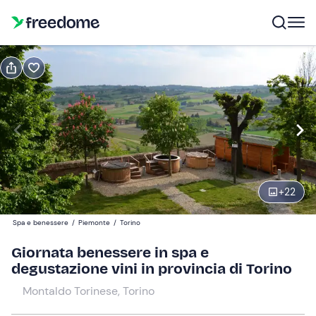
Prenota o regala
Prenota
Regala
Modifica
Navigate
forward
Modifica
10:00
to
interact
+
22
with
Partecipanti
1
the
88 €
Spa e benessere
/
Piemonte
/
Torino
calendar
and
Giornata benessere in spa e
select
degustazione vini in provincia di Torino
a
Montaldo Torinese, Torino
date.
Press