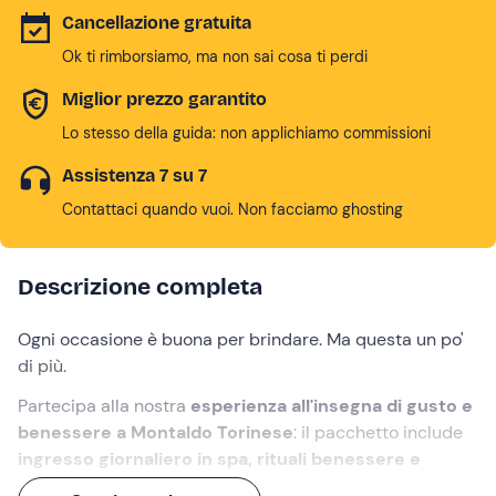
Cancellazione gratuita
Ok ti rimborsiamo, ma non sai cosa ti perdi
Miglior prezzo garantito
Lo stesso della guida: non applichiamo commissioni
Assistenza 7 su 7
Contattaci quando vuoi. Non facciamo ghosting
Descrizione completa
Ogni occasione è buona per brindare. Ma questa un po'
di più.
Partecipa alla nostra
esperienza all'insegna di gusto e
benessere a Montaldo Torinese
: il pacchetto include
ingresso giornaliero in spa, rituali benessere e
degustazione vini
. Il tutto nella
scenografica cornice