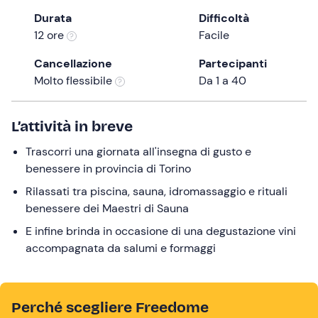
the
Durata
Difficoltà
question
12 ore
Facile
mark
Cancellazione
Partecipanti
key
Molto flessibile
Da 1 a 40
to
get
the
L’attività in breve
keyboard
Trascorri una giornata all'insegna di gusto e
shortcuts
benessere in provincia di Torino
for
changing
Rilassati tra piscina, sauna, idromassaggio e rituali
dates.
benessere dei Maestri di Sauna
E infine brinda in occasione di una degustazione vini
accompagnata da salumi e formaggi
Perché scegliere Freedome