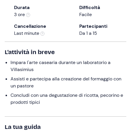
the
Durata
Difficoltà
question
3 ore
Facile
mark
Cancellazione
Partecipanti
key
Last minute
Da 1 a 15
to
get
the
L’attività in breve
keyboard
Impara l'arte casearia durante un laboratorio a
shortcuts
Villasimius
for
changing
Assisti e partecipa alla creazione del formaggio con
dates.
un pastore
Concludi con una degustazione di ricotta, pecorino e
prodotti tipici
La tua guida