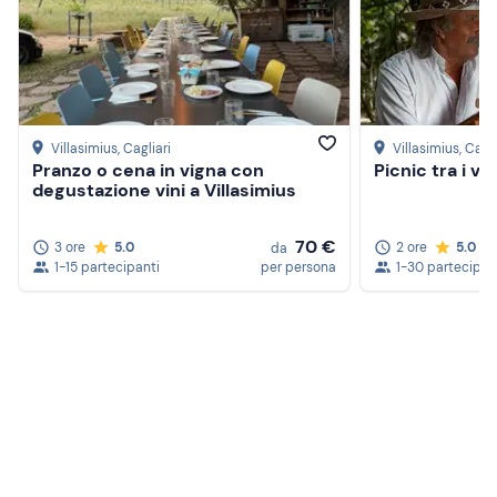
Villasimius
, Cagliari
Villasimius
, Cagli
Pranzo o cena in vigna con
Picnic tra i vi
degustazione vini a Villasimius
70 €
3 ore
5.0
2 ore
5.0
da
1-15 partecipanti
per persona
1-30 partecipan