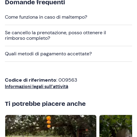
Su richiesta si possono realizzare
varianti vegetariane
Domande frequenti
o senza glutine
. Contatta la struttura ai recapiti indicati
nell'e-mail di conferma della prenotazione per
Come funziona in caso di maltempo?
comunicare eventuali
allergie, intolleranze o esigenze
alimentari
.
Se cancello la prenotazione, posso ottenere il
rimborso completo?
I
cani sono ammessi
durante l'attività.
In loco è presente un
parcheggio gratuito
. Il punto di
Quali metodi di pagamento accettate?
ritrovo
non è raggiungibile con i mezzi pubblici
;
tuttavia, su richiesta è disponibile un servizio di transfer
da/per la cantina a un costo extra (su richiesta).
Codice di riferimento
: 009563
Informazioni legali sull’attività
Ti potrebbe piacere anche