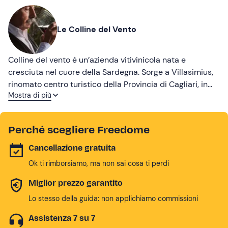
Le Colline del Vento
Colline del vento è un’azienda vitivinicola nata e
cresciuta nel cuore della Sardegna. Sorge a Villasimius,
rinomato centro turistico della Provincia di Cagliari, in
Mostra di più
località Brennas. La ricerca della qualità e
dell’eccellenza è il fondamento del nostro progetto di
sviluppo. I nostri vini raccontano chi siamo: la passione
Perché scegliere Freedome
che ogni giorno dedichiamo al nostro lavoro e il profondo
rispetto per il territorio che ci ospita.
Cancellazione gratuita
Ok ti rimborsiamo, ma non sai cosa ti perdi
Miglior prezzo garantito
Lo stesso della guida: non applichiamo commissioni
Assistenza 7 su 7