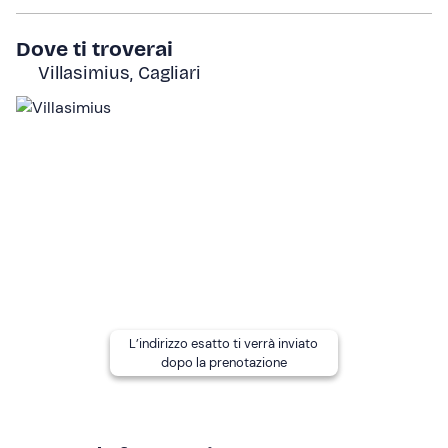
pecorino, miele biologico prodotto dalle api dell'azienda,
caffè e altre delizie tipiche.
Dove ti troverai
Villasimius, Cagliari
Prima di salutarci,
potremo portare a casa un pezzo
del formaggio
che avremo realizzato come ricordo.
L’esperienza avrà una
durata totale di 3 ore
circa.
A chi è rivolto
L'esperienza è
adatta a tutti
senza limiti di età. Eventuali
minorenni possono partecipare all'esperienza a un costo
ridotto.
La
struttura è accessibile a persone in sedia a
rotelle
e passeggini.
L’indirizzo esatto ti verrà inviato
Altre informazioni
dopo la prenotazione
L'esperienza è disponibile
tutto l'anno
ed è confermata
al raggiungimento di
almeno 6 partecipanti
.