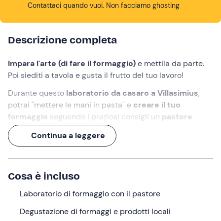
Contattaci quando vuoi. Non facciamo ghosting
Descrizione completa
Impara l'arte (di fare il formaggio)
e mettila da parte.
Poi siediti a tavola e gusta il frutto del tuo lavoro!
Durante questo
laboratorio da casaro a Villasimius
,
potrai "mettere le mani in pasta" e
creare il tuo
formaggio
seguendo i preziosi consigli un
pastore
sardo
.
Continua a leggere
Dopo la dimostrazione, ti attende una
degustazione
che
include ricotta, pecorino e altri prodotti tipici, da gustare
all'aperto tra i profumi della macchia mediterranea!
Cosa è incluso
Cosa faremo
Laboratorio di formaggio con il pastore
L’appuntamento è alle
ore 10:00
presso l'azienda
Degustazione di formaggi e prodotti locali
agricola
Colline del Vento
a
Villasimius (CA)
, nella