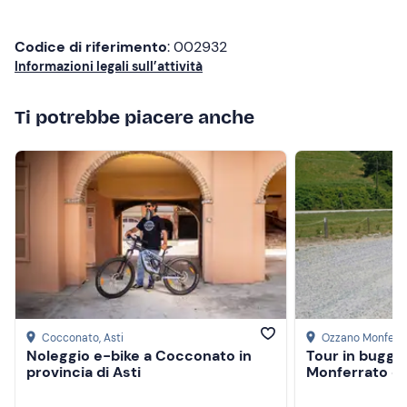
Abbigliamento sportivo adatto alla stagione
Codice di riferimento
: 002932
Non dimenticare di portare
Informazioni legali sull’attività
Zainetto
Ti potrebbe piacere anche
Acqua
Pranzo al sacco (opzionale)
Scarpe da ginnastica
Cocconato
, Asti
Ozzano Monferr
Noleggio e-bike a Cocconato in
Tour in buggy t
provincia di Asti
Monferrato co