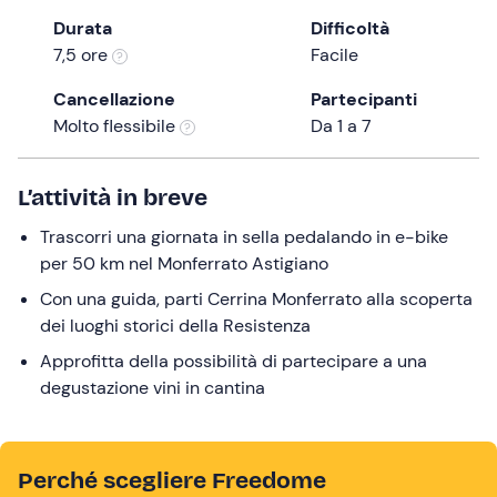
the
Durata
Difficoltà
question
7,5 ore
Facile
mark
Cancellazione
Partecipanti
key
Molto flessibile
Da 1 a 7
to
get
the
L’attività in breve
keyboard
Trascorri una giornata in sella pedalando in e-bike
shortcuts
per 50 km nel Monferrato Astigiano
for
changing
Con una guida, parti Cerrina Monferrato alla scoperta
dates.
dei luoghi storici della Resistenza
Approfitta della possibilità di partecipare a una
degustazione vini in cantina
Perché scegliere Freedome