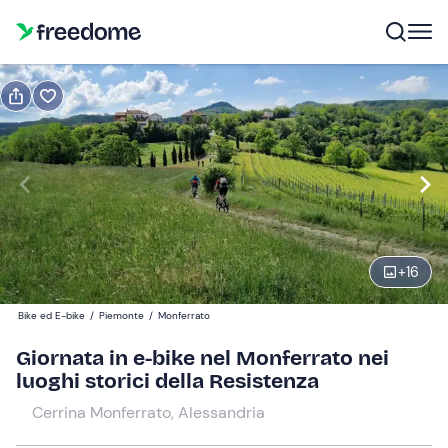
Prenota o regala
Prenota
Regala
Modifica
Navigate
forward
Modifica
09:30
to
interact
+
16
with
Adulti
1
the
85 €
Bike ed E-bike
/
Piemonte
/
Monferrato
calendar
and
Giornata in e-bike nel Monferrato nei
Bambini
0
select
luoghi storici della Resistenza
50 €
a
Cerrina Monferrato, Alessandria
date.
Press