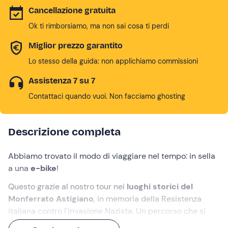
Cancellazione gratuita
Ok ti rimborsiamo, ma non sai cosa ti perdi
Miglior prezzo garantito
Lo stesso della guida: non applichiamo commissioni
Assistenza 7 su 7
Contattaci quando vuoi. Non facciamo ghosting
Descrizione completa
Abbiamo trovato il modo di viaggiare nel tempo: in sella
a una
e-bike
!
Questo grazie al nostro tour nei
luoghi storici del
Monferrato Astigiano
, in memoria della Resistenza
italiana contro l'invasione Nazista. Un percorso che si
snoda per un totale di
50 km
tra strade sterrate e