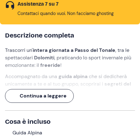
Assistenza 7 su 7
Contattaci quando vuoi. Non facciamo ghosting
Descrizione completa
Trascorri un'
intera giornata a Passo del Tonale
, tra le
spettacolari
Dolomiti
, praticando lo sport invernale più
emozionante: il
freeride
!
Accompagnato da una
guida alpina
che si dedicherà
unicamente a te e al tuo gruppo, scoprirai i
segreti del
freeride
e imparerai a sciare sulla neve fresca con
Continua a leggere
sicurezza e stile. Passo dopo passo, acquisirai fiducia e
tecnica, fino a lanciarti sui
migliori tratti fuoripista
che
il Tonale ha da offrire.
Cosa è incluso
E allora, cosa aspetti? Prepara gli sci e regalati
un'esperienza di pura adrenalina
Guida Alpina
!