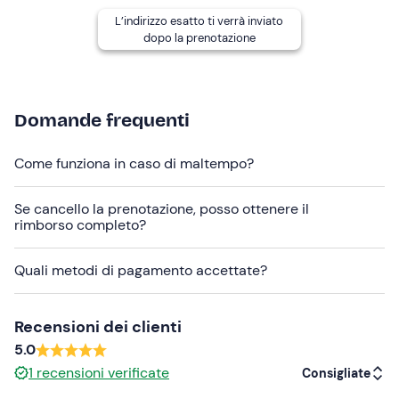
L’indirizzo esatto ti verrà inviato
Importante:
l'attività è soggetta alle condizioni meteo e
dopo la prenotazione
del manto nevoso.
Contatta la guida il giorno prima
per avere conferma del punto di ritrovo e dell'orario
d'inizio
(riceverai il suo contatto dopo la prenotazione).
Domande frequenti
L'
attrezzatura
(sci da fuoripista o tavola soft o sci
telemark, bastoncini e casco)
non è inclusa nella quota
Come funziona in caso di maltempo?
di partecipazione
. Tuttavia, è possibile noleggiarla
presso la struttura o in negozi convenzionati a un costo
Se cancello la prenotazione, posso ottenere il
agevolato.
rimborso completo?
Abbigliamento consigliato
Quali metodi di pagamento accettate?
Abbigliamento adeguato alla stagione
Guanti da neve
Recensioni dei clienti
Berretto
5.0
1
recensioni verificate
Consigliate
Occhiali da sole