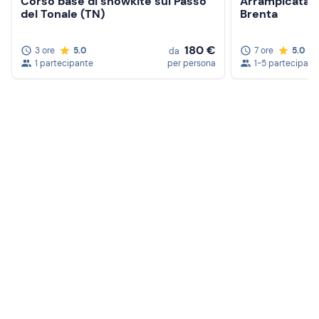
Corso base di snowkite sul Passo
Arrampicata su
del Tonale (TN)
Brenta
180 €
3 ore
5.0
7 ore
5.0
da
1 partecipante
per persona
1-5 partecipanti