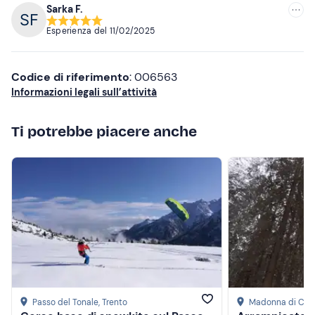
Sarka F.
Non dimenticare di portare
Consigliate
Esperienza del
11/02/2025
Sci da fuoripista (oppure tavola soft o sci telemark)
Più recenti
Bastoncini
Meno recenti
Codice di riferimento
: 006563
Casco
Informazioni legali sull’attività
Più alte
Cambio di vestiti
Ti potrebbe piacere anche
Più basse
Zaino con bevande e snack
Passo del Tonale
, Trento
Madonna di Cam