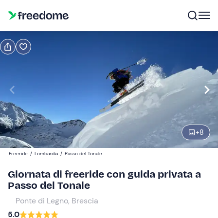
Prenota o regala
Prenota
Regala
Modifica
Navigate
forward
Modifica
08:30
to
interact
+
8
with
Partecipanti
1
the
380 €
Freeride
/
Lombardia
/
Passo del Tonale
calendar
il prezzo totale è fisso per gruppi da 1 a 4 partecipanti
and
Giornata di freeride con guida privata a
select
Passo del Tonale
a
Ponte di Legno, Brescia
date.
5.0
Press