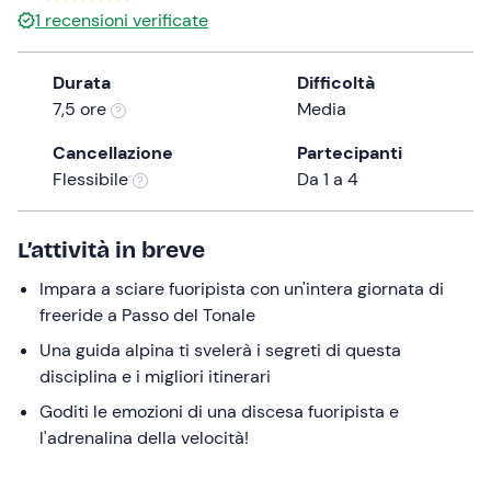
1
recensioni verificate
the
question
mark
Durata
Difficoltà
key
7,5 ore
Media
to
Cancellazione
Partecipanti
get
Flessibile
Da 1 a 4
the
keyboard
shortcuts
L’attività in breve
for
changing
Impara a sciare fuoripista con un'intera giornata di
dates.
freeride a Passo del Tonale
Una guida alpina ti svelerà i segreti di questa
disciplina e i migliori itinerari
Goditi le emozioni di una discesa fuoripista e
l'adrenalina della velocità!