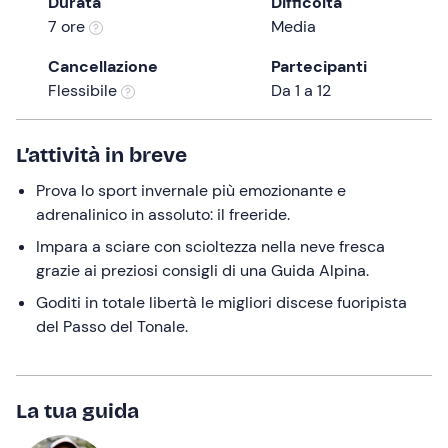
Durata
Difficoltà
the
7 ore
Media
question
Cancellazione
Partecipanti
mark
Flessibile
Da 1 a 12
key
to
get
L’attività in breve
the
Prova lo sport invernale più emozionante e
keyboard
adrenalinico in assoluto: il freeride.
shortcuts
for
Impara a sciare con scioltezza nella neve fresca
changing
grazie ai preziosi consigli di una Guida Alpina.
dates.
Goditi in totale libertà le migliori discese fuoripista
del Passo del Tonale.
La tua guida