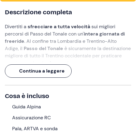
Descrizione completa
Divertiti a
sfrecciare a tutta velocità
sui migliori
percorsi di Passo del Tonale con un'
intera giornata di
freeride
. Al confine tra Lombardia e Trentino-Alto
Adige, il
Passo del Tonale
è sicuramente la destinazione
migliore di tutto il Trentino occidentale per praticare
questo
sport entusiasmante
.
Continua a leggere
Qui potrai imparare le
tecniche del freeride
insieme a
una
Guida Alpina
e goderti le
emozioni di una discesa
fuoripista
in mezzo ai boschi e lungo pendii immacolati.
Cosa è incluso
Che aspetti? Immergiti nella
natura incontaminata
della montagna e trascorri una giornata di
Guida Alpina
pura
adrenalina
!
Assicurazione RC
Cosa faremo
Pala, ARTVA e sonda