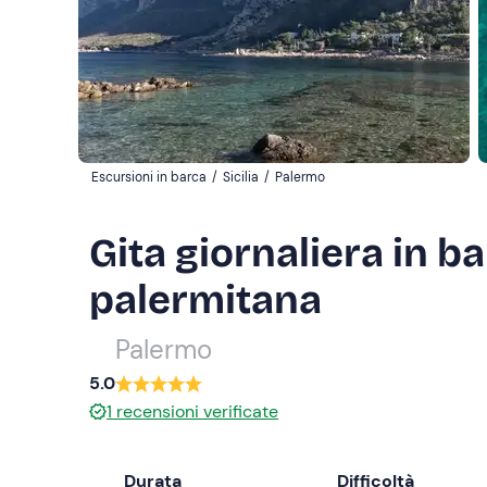
Escursioni in barca
/
Sicilia
/
Palermo
Gita giornaliera in b
palermitana
Palermo
5.0
1
recensioni verificate
Durata
Difficoltà