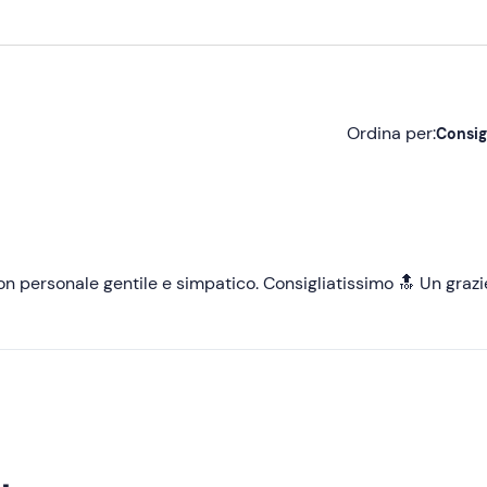
Ordina per:
Consig
Consigliate
Più recenti
Meno recenti
con personale gentile e simpatico. Consigliatissimo 🔝 Un grazi
Più alte
Più basse