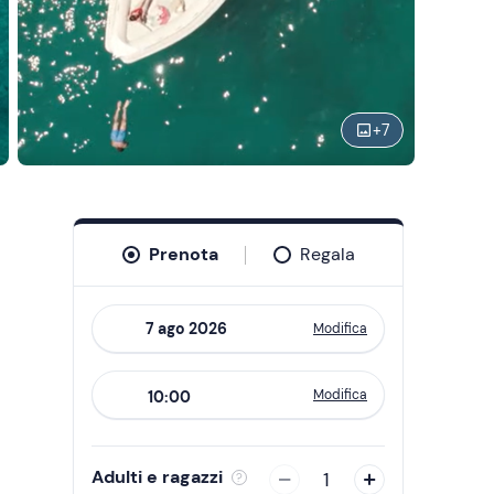
+
7
Prenota
Regala
Modifica
Navigate
forward
Modifica
10:00
to
interact
with
Adulti e ragazzi
1