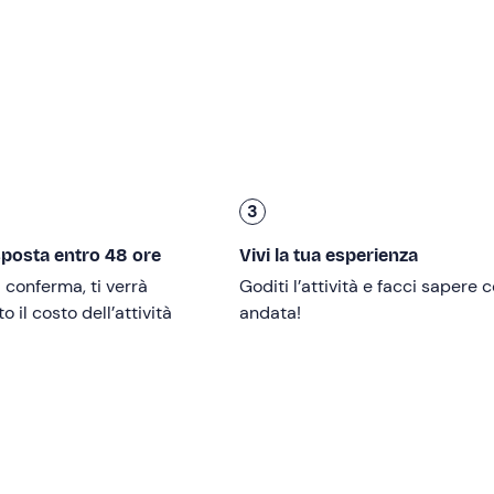
urale di Capo Gallo
, con il suo litorale roccioso imponente ch
nascoste. La
Spiaggia di Capo Gallo
con le sue acque limpidis
etto dalla scogliera, saranno le nostre
tappe successive
. An
po' di relax sotto il sole.
la Regina
, dove la regina Carolina d'Austria amava rifugiarsi p
18.00.
3
à. I bambini
da 0 a 3 anni
partecipano gratuitamente.
sposta entro 48 ore
Vivi la tua esperienza
i conferma, ti verrà
Goditi l’attività e facci sapere
 il costo dell’attività
andata!
minuti di anticipo
.
re
, compatibilmente con le condizioni meteo-marine, ed è
ipanti
.
essere effettuata su
barche a motore o gommoni di 10 metr
tate di ogni comfort
, incluso tendalino per ripararsi dal sole.