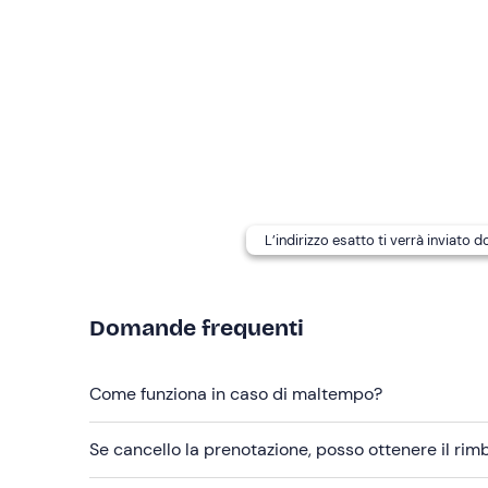
I
cani non sono ammessi
a bordo.
Il programma della giornata potrebbe subire variaz
Abbigliamento consigliato
Abbigliamento da mare
Costume da bagno
Non dimenticare di portare
L’indirizzo esatto ti verrà inviato 
Asciugamano
Crema solare
Domande frequenti
Occhiali da sole
Come funziona in caso di maltempo?
Cappellino
Macchina fotografica
Se cancello la prenotazione, posso ottenere il ri