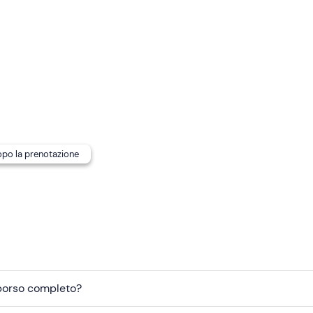
ioni in base al meteo.
dopo la prenotazione
mborso completo?