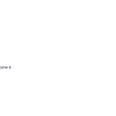
e si
sime e
che
er i
 come è
i
di