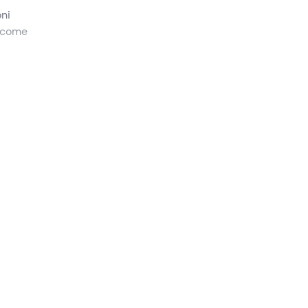
oni
 come
onterò
ncora
, se lo
e e
osta
per