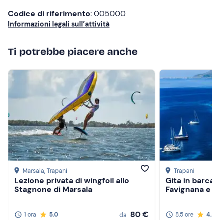
Abbigliamento consigliato
Codice di riferimento
: 005000
Abbigliamento da mare
Informazioni legali sull’attività
Costume da bagno
Ti potrebbe piacere anche
Non dimenticare di portare
Crema solare
Telo mare
Marsala
, Trapani
Trapani
Lezione privata di wingfoil allo
Gita in barca a
Stagnone di Marsala
Favignana e L
80 €
1 ora
5.0
8,5 ore
4.8
da