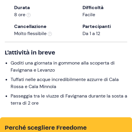
the
Durata
Difficoltà
question
8 ore
Facile
mark
Cancellazione
Partecipanti
key
Molto flessibile
Da 1 a 12
to
get
the
L’attività in breve
keyboard
Goditi una giornata in gommone alla scoperta di
shortcuts
Favignana e Levanzo
for
changing
Tuffati nelle acque incredibilmente azzurre di Cala
dates.
Rossa e Cala Minnola
Passeggia tra le viuzze di Favignana durante la sosta a
terra di 2 ore
Perché scegliere Freedome