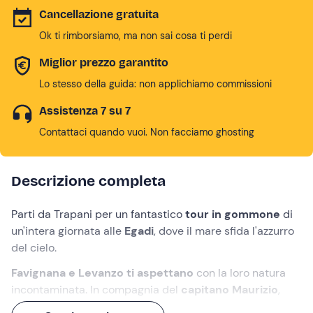
Cancellazione gratuita
Ok ti rimborsiamo, ma non sai cosa ti perdi
Miglior prezzo garantito
Lo stesso della guida: non applichiamo commissioni
Assistenza 7 su 7
Contattaci quando vuoi. Non facciamo ghosting
Descrizione completa
Parti da Trapani per un fantastico
tour in gommone
di
un'intera giornata alle
Egadi
, dove il mare sfida l'azzurro
del cielo.
Favignana e Levanzo ti aspettano
con la loro natura
incontaminata. In compagnia del
capitano Maurizio
,
scoprirai grotte segrete e calette da sogno, come quella