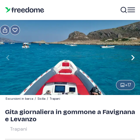
Prenota o regala
Prenota
Regala
Modifica
Navigate
forward
Modifica
10:00
to
interact
+
17
with
Partecipanti
1
the
100 €
Escursioni in barca
/
Sicilia
/
Trapani
calendar
and
Gita giornaliera in gommone a Favignana
select
e Levanzo
a
Trapani
date.
Press