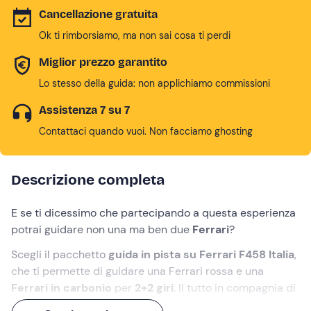
Cancellazione gratuita
Ok ti rimborsiamo, ma non sai cosa ti perdi
Miglior prezzo garantito
Lo stesso della guida: non applichiamo commissioni
Assistenza 7 su 7
Contattaci quando vuoi. Non facciamo ghosting
Descrizione completa
E se ti dicessimo che partecipando a questa esperienza
potrai guidare non una ma ben due
Ferrari
?
Scegli il pacchetto
guida in pista su Ferrari F458 Italia
,
che ti permette di guidare una Ferrari rossa e una
Ferrari in carbonio
per
2+2 giri
. Il tutto in compagnia di
un
pilota professionista
, riservato a te per l'occasione.