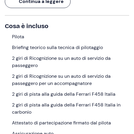
Continua a leggere
Al termine dell'esperienza della durata complessiva di
2
ore
, riceverai un
attestato di partecipazione
in ricordo
della tua Ferrari Experience!
Cosa è incluso
Cosa faremo
Pilota
Ti aspetterò all'orario indicato nel punto di ritrovo
Briefing teorico sulla tecnica di pilotaggio
all'
Autodromo Riccardo Paletti
di
Varano de' Melegari
2 giri di Ricognizione su un auto di servizio da
(PR)
. Ti darò il benvenuto circondato dalle mie
Ferrari
,
passeggero
che non vedono l'ora di correre in pista guidate da te!
2 giri di Ricognizione su un auto di servizio da
Io sono il
pilota
che ti seguirà in questa esperienza:
passeggero per un accompagnatore
inizieremo con
2 giri di ricognizione su un auto di
servizio da passeggero
per prendere confidenza con il
2 giri di pista alla guida della Ferrari F458 Italia
circuito seguiti da
2 giri di ricognizione su un auto di
2 giri di pista alla guida della Ferrari F458 Italia in
servizio da passeggero per un accompagnatore
. Nel
carbonio
mentre terrò un
briefing in auto
sulla tecnica di
pilotaggio.
Attestato di partecipazione firmato dal pilota
Una volta presa confidenza con l'asfalto, sarò pronto a
Assicurazione auto