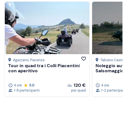
Agazzano
, Piacenza
Tabiano Castell
Tour in quad tra i Colli Piacentini
Noleggio auto
con aperitivo
Salsomaggior
120 €
4 ore
5.0
4 ore
da
1-8 partecipanti
per quad
1-2 partecipanti