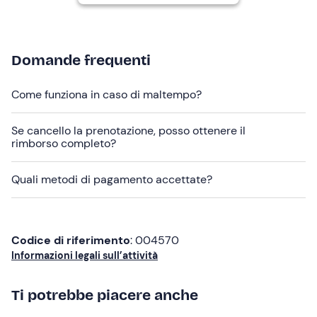
Vuoi condividere questa esperienza con una
persona speciale?
La guida in pista verrà svolta
individualmente ma è possibile condividere l'esperienza
Domande frequenti
con parenti e amici alternando i momenti proposti in
programma.
Come funziona in caso di maltempo?
Abbigliamento consigliato
Se cancello la prenotazione, posso ottenere il
rimborso completo?
Abbigliamento adatto alla stagione
Scarpe adatte alla guida
Quali metodi di pagamento accettate?
Codice di riferimento
: 004570
Informazioni legali sull’attività
Ti potrebbe piacere anche