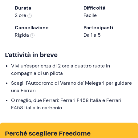
a
Durata
Difficoltà
date.
2 ore
Facile
Press
the
Cancellazione
Partecipanti
question
Rigida
Da 1 a 5
mark
key
L’attività in breve
to
get
Vivi un'esperienza di 2 ore a quattro ruote in
the
compagnia di un pilota
keyboard
Scegli l'Autodromo di Varano de' Melegari per guidare
shortcuts
una Ferrari
for
changing
O meglio, due Ferrari: Ferrari F458 Italia e Ferrari
dates.
F458 Italia in carbonio
Perché scegliere Freedome