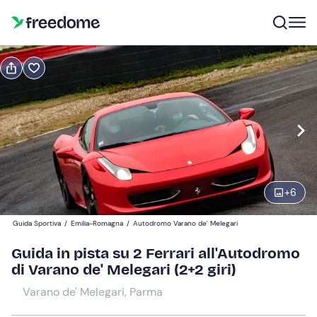
Prenota o regala
Prenota
Regala
guida in pista
Modifica
Navigate
forward
Modifica
+
6
09:00
to
interact
Guida Sportiva
/
Emilia-Romagna
/
Autodromo Varano de' Melegari
with
Partecipanti
1
Guida in pista su 2 Ferrari all'Autodromo
the
269 €
di Varano de' Melegari (2+2 giri)
calendar
and
Varano de' Melegari, Parma
select