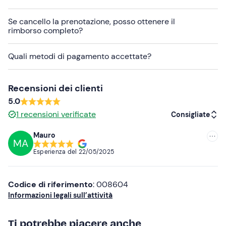
consegnata una chiavetta USB con le riprese.
Se cancello la prenotazione, posso ottenere il
Abbigliamento consigliato
rimborso completo?
Abbigliamento adatto alla stagione
Quali metodi di pagamento accettate?
Scarpe adatte alla guida
Recensioni dei clienti
5.0
1
recensioni verificate
Consigliate
Mauro
MA
Consigliate
Esperienza del
22/05/2025
Più recenti
Meno recenti
Codice di riferimento
: 008604
Informazioni legali sull’attività
Più alte
Ti potrebbe piacere anche
Più basse