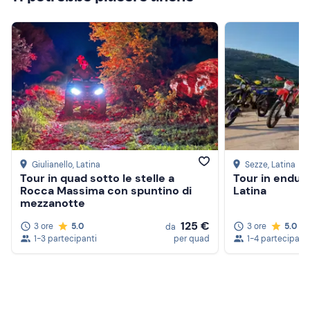
Giulianello
, Latina
Sezze
, Latina
Tour in quad sotto le stelle a
Tour in enduro
Rocca Massima con spuntino di
Latina
mezzanotte
125 €
3 ore
5.0
3 ore
5.0
da
1-3 partecipanti
per quad
1-4 partecipanti