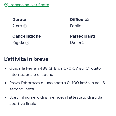
a
1
recensioni verificate
date.
Press
Durata
Difficoltà
the
2 ore
Facile
question
mark
Cancellazione
Partecipanti
key
Rigida
Da 1 a 5
to
get
L’attività in breve
the
keyboard
Guida la Ferrari 488 GTB da 670 CV sul Circuito
shortcuts
Internazionale di Latina
for
Prova l'ebbrezza di uno scatto 0-100 km/h in soli 3
changing
secondi netti
dates.
Scegli il numero di giri e ricevi l'attestato di guida
sportiva finale