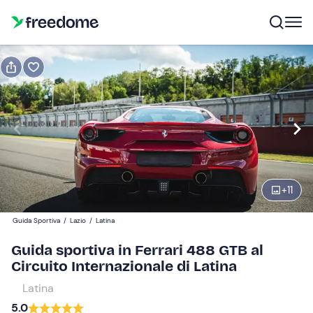
Prenota o regala
Prenota
Regala
1 giro
Modifica
Navigate
forward
Modifica
+
11
09:00
to
interact
Guida Sportiva
/
Lazio
/
Latina
with
Partecipanti
1
Guida sportiva in Ferrari 488 GTB al
the
79 €
Circuito Internazionale di Latina
calendar
and
Latina
select
5.0