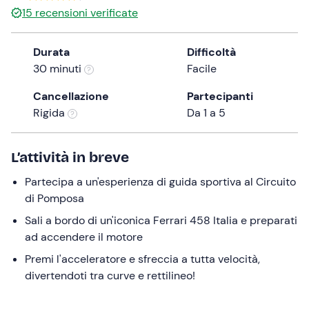
a
15
recensioni verificate
date.
Press
Durata
Difficoltà
the
30 minuti
Facile
question
mark
Cancellazione
Partecipanti
key
Rigida
Da 1 a 5
to
get
L’attività in breve
the
keyboard
Partecipa a un'esperienza di guida sportiva al Circuito
shortcuts
di Pomposa
for
Sali a bordo di un'iconica Ferrari 458 Italia e preparati
changing
ad accendere il motore
dates.
Premi l'acceleratore e sfreccia a tutta velocità,
divertendoti tra curve e rettilineo!