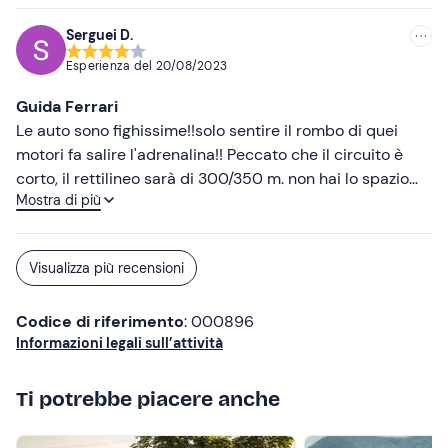
personale simpatico e disponibile
Serguei D.
Esperienza del
20/08/2023
Guida Ferrari
Le auto sono fighissime!!solo sentire il rombo di quei
motori fa salire l'adrenalina!! Peccato che il circuito è
corto, il rettilineo sarà di 300/350 m. non hai lo spazio
Mostra di più
per sfogare tutta la potenza di quel motore.
Visualizza più recensioni
Codice di riferimento
: 000896
Informazioni legali sull’attività
Ti potrebbe piacere anche