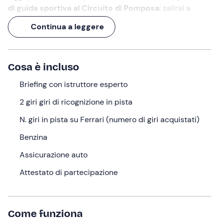
di guida sportiva
al Circuito di Pomposa
: salirai a
bordo di una
Ferrari 458 Italia
, un bolide da 570 CV e
Continua a leggere
una velocità massima di oltre 325 km/h, e ne testerai le
prestazioni lungo un circuito con
rettilinei e curve
paraboliche da brivido
.
Cosa è incluso
Scegli quanti giri fare, scalda i motori e
preparati a una
scarica di pura adrenalina!
Briefing con istruttore esperto
2 giri giri di ricognizione in pista
Cosa faremo
N. giri in pista su Ferrari (numero di giri acquistati)
L'appuntamento è
15 minuti prima dell'orario
selezionato
nel punto di ritrovo a
Comacchio (FE)
. Al
Benzina
tuo arrivo verrai accolto dallo staff per la registrazione.
Assicurazione auto
Prima di scendere in pista, effettuerai
2 giri di
Attestato di partecipazione
ricognizione da passeggero a bordo di un'auto di
prova
, sulla quale potrai portare con te un eventuale
accompagnatore. Nel mentre effettuerai un
briefing in
auto sulle tecniche di guida sportiva e sulle norme di
Come funziona