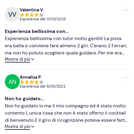
Valentina V.
Consigliate
Esperienza del
11/05/2025
Più recenti
Esperienza bellissima con...
Meno recenti
Esperienza bellissima con tutor molto gentili! La pista
era bella e conviene fare almeno 2 giri. C'erano 2 Ferrari,
Più alte
ma non ho potuto scegliere quale guidare. Per me era
Mostra di più
indifferente, ma magari a qualcuno non va bene. Nulla di
Più basse
negativo per freedome o l'esperienza in sé. L'unica nota
negativa, per cui do 4 stelle, è la disorganizzazione in
Annalisa P.
AN
loco dell'organizzatore del servizio. Non era chiaro
Esperienza del
8/05/2022
come/dove registrarsi e ci sono stati parecchi problemi
nel comprare le foto. Per il resto, tutto perfetto!
Non ho guidato...
Non ho guidato io ma il mio compagno ed è stato molto
contento L unica cosa che non è stato offerto il cocktail
di benvenuto E il giro di ricognizione poteva essere fatto
Mostra di più
con un accompagnatore ma non è stato così Per il resto