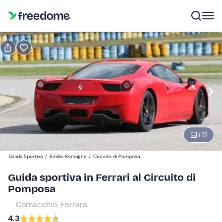
Prenota o regala
Prenota
Regala
1 giro
Modifica
Navigate
forward
Modifica
+
12
09:00
to
interact
Guida Sportiva
/
Emilia-Romagna
/
Circuito di Pomposa
with
Partecipanti
1
Guida sportiva in Ferrari al Circuito di
the
49 €
Pomposa
calendar
and
Comacchio, Ferrara
select
4.3