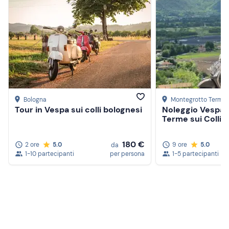
Bologna
Montegrotto Terme
Tour in Vespa sui colli bolognesi
Noleggio Vespa 
Terme sui Colli 
180 €
2 ore
5.0
9 ore
5.0
da
1-10 partecipanti
per persona
1-5 partecipanti