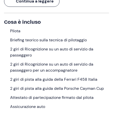
Continua a leggere
una
Porsche Cayman Cup
, per
2 giri su ciascuna
.
Sarai in compagnia di un
pilota professionista
, che
firmerà il tuo
attestato di partecipazione
al termine
Cosa è incluso
dell'esperienza della durata di
2 ore
. Un ricordo di
questa giornata a bordo di una (o meglio, due)
Pilota
auto da
competizione
!
Briefing teorico sulla tecnica di pilotaggio
Cosa faremo
2 giri di Ricognizione su un auto di servizio da
passeggero
Ti aspetterò
15 minuti prima
dell'orario indicato nel
punto di ritrovo al
Circuito Internazionale "Il
2 giri di Ricognizione su un auto di servizio da
Sagittario" di Latina (LT)
. In quanto
pilota
che ti
passeggero per un accompagnatore
accompagnerà in questa esperienza, ti accoglierò nella
2 giri di pista alla guida della Ferrari F458 Italia
"scuderia"!
2 giri di pista alla guida della Porsche Cayman Cup
Inizieremo con
2 giri di ricognizione su un auto di
servizio da passeggero
per prendere confidenza con il
Attestato di partecipazione firmato dal pilota
circuito seguiti da
2 giri di ricognizione su un auto di
Assicurazione auto
servizio da passeggero per un accompagnatore
. Nel