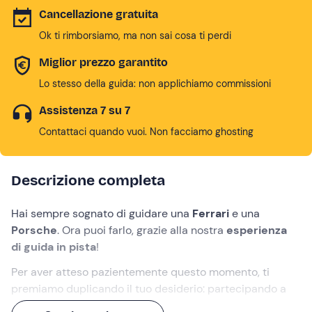
Cancellazione gratuita
Ok ti rimborsiamo, ma non sai cosa ti perdi
Miglior prezzo garantito
Lo stesso della guida: non applichiamo commissioni
Assistenza 7 su 7
Contattaci quando vuoi. Non facciamo ghosting
Descrizione completa
Hai sempre sognato di guidare una
Ferrari
e una
Porsche
. Ora puoi farlo, grazie alla nostra
esperienza
di
guida in pista
!
Per aver atteso pazientemente questo momento, ti
premiamo duplicando il tuo desiderio: partecipando a
questa attività potrai guidare una
Ferrari F458 Italia
e