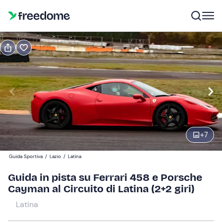
Prenota o regala
Prenota
Regala
guida in pista
Modifica
Navigate
forward
Modifica
+
7
09:00
to
interact
Guida Sportiva
/
Lazio
/
Latina
with
Partecipanti
1
Guida in pista su Ferrari 458 e Porsche
the
219 €
Cayman al Circuito di Latina (2+2 giri)
calendar
and
Latina
select