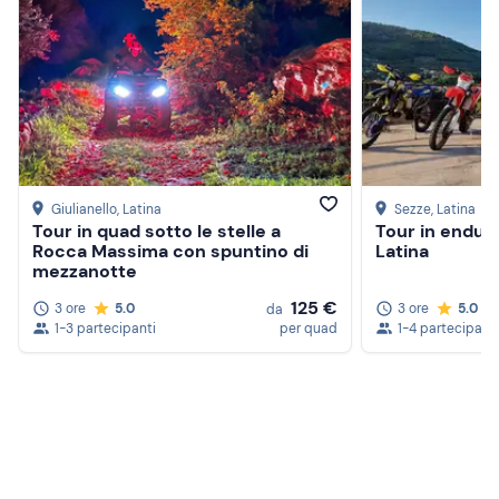
Giulianello
, Latina
Sezze
, Latina
Tour in quad sotto le stelle a
Tour in enduro
Rocca Massima con spuntino di
Latina
mezzanotte
125 €
3 ore
5.0
3 ore
5.0
da
1-3 partecipanti
per quad
1-4 partecipanti