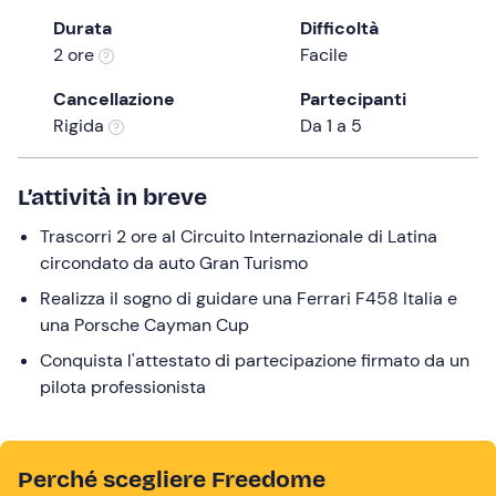
a
Durata
Difficoltà
date.
2 ore
Facile
Press
the
Cancellazione
Partecipanti
question
Rigida
Da 1 a 5
mark
key
L’attività in breve
to
get
Trascorri 2 ore al Circuito Internazionale di Latina
the
circondato da auto Gran Turismo
keyboard
Realizza il sogno di guidare una Ferrari F458 Italia e
shortcuts
una Porsche Cayman Cup
for
changing
Conquista l'attestato di partecipazione firmato da un
dates.
pilota professionista
Perché scegliere Freedome