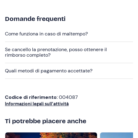
pista + video" in fase di prenotazione.
Vuoi condividere questa esperienza con una
Domande frequenti
persona speciale?
La guida in pista verrà svolta
individualmente ma è possibile condividere l'esperienza
Come funziona in caso di maltempo?
con parenti e amici alternando i momenti proposti in
programma.
Se cancello la prenotazione, posso ottenere il
rimborso completo?
Abbigliamento consigliato
Abbigliamento adatto alla stagione
Quali metodi di pagamento accettate?
Scarpe adatte alla guida
Codice di riferimento
: 004087
Informazioni legali sull’attività
Ti potrebbe piacere anche