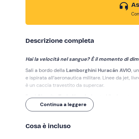
As
Con
Descrizione completa
Hai la velocità nel sangue? È il momento di dim
Sali a bordo della
Lamborghini Huracán AVIO
, u
e ispirata all’aeronautica militare. Linee da jet, l
è un caccia travestito da supercar.
E sul
Circuito Tazio Nuvolari
potrai finalmente s
Continua a leggere
Cosa faremo
L'appuntamento è 15 minuti prima dell’orario scelt
Cosa è incluso
Dopo l'accoglienza e la registrazione, effettuerai
2