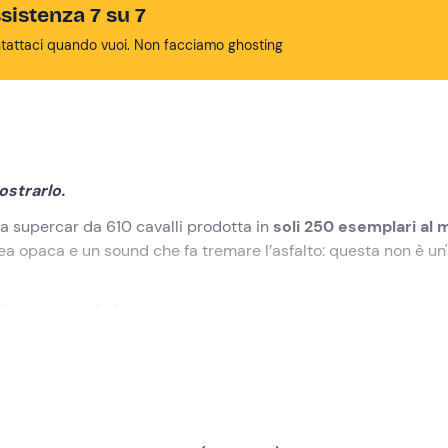
sistenza 7 su 7
tattaci quando vuoi. Non facciamo ghosting
ostrarlo.
na supercar da 610 cavalli prodotta in
soli 250 esemplari al
ivrea opaca e un sound che fa tremare l’asfalto: questa non è un
pingere come hai sempre sognato.
o al
Circuito Tazio Nuvolari di Cervesina
, in provincia di
Pav
 giri di ricognizione
da passeggero a bordo di un'auto di servi