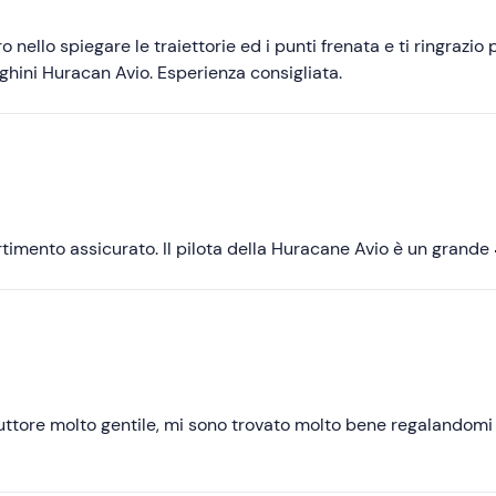
Più recenti
Meno recenti
 nello spiegare le traiettorie ed i punti frenata e ti ringrazio 
rghini Huracan Avio. Esperienza consigliata.
Più alte
Più basse
timento assicurato. Il pilota della Huracane Avio è un grande 
struttore molto gentile, mi sono trovato molto bene regalandomi