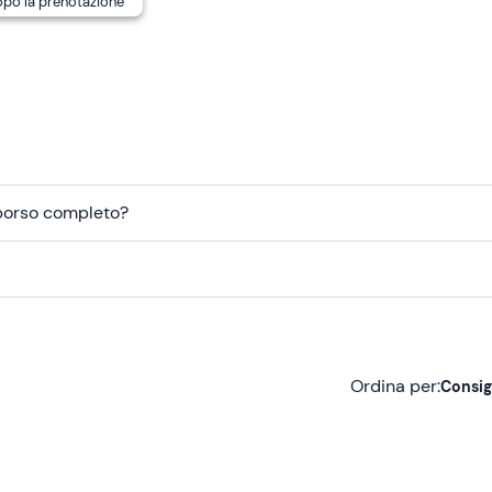
dopo la prenotazione
mborso completo?
Ordina per:
Consig
Consigliate