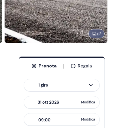
+
7
l
Prenota
Regala
1 giro
Modifica
Navigate
forward
Modifica
09:00
to