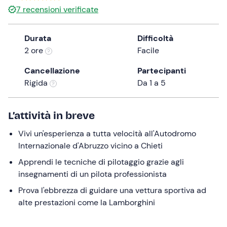
a
7
recensioni verificate
date.
Press
Durata
Difficoltà
the
2 ore
Facile
question
mark
Cancellazione
Partecipanti
key
Rigida
Da 1 a 5
to
get
L’attività in breve
the
keyboard
Vivi un'esperienza a tutta velocità all'Autodromo
shortcuts
Internazionale d'Abruzzo vicino a Chieti
for
Apprendi le tecniche di pilotaggio grazie agli
changing
insegnamenti di un pilota professionista
dates.
Prova l'ebbrezza di guidare una vettura sportiva ad
alte prestazioni come la Lamborghini