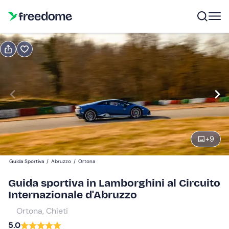
Prenota o regala
Prenota
Regala
1 giro
Modifica
Navigate
forward
Modifica
+
9
09:00
to
interact
Guida Sportiva
/
Abruzzo
/
Ortona
with
Partecipanti
1
Guida sportiva in Lamborghini al Circuito
the
59 €
Internazionale d'Abruzzo
calendar
and
Ortona, Chieti
select
5.0