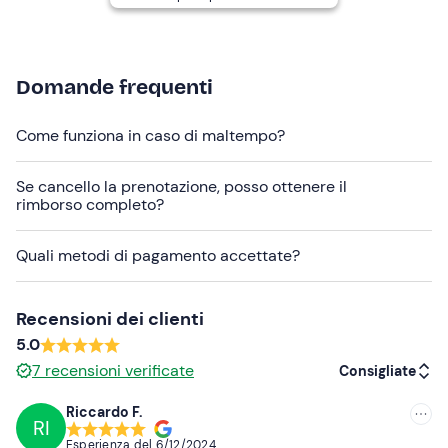
al termine dell'esperienza ti verrà consegnata una
chiavetta USB con le riprese. Contattaci per aggiungere
il servizio alla tua prenotazione.
Domande frequenti
Vuoi condividere questa esperienza con una
persona speciale?
La guida in pista verrà svolta
Come funziona in caso di maltempo?
individualmente ma è possibile condividere l'esperienza
con parenti e amici alternando i momenti proposti in
Se cancello la prenotazione, posso ottenere il
programma.
rimborso completo?
Abbigliamento consigliato
Quali metodi di pagamento accettate?
Abbigliamento adatto alla stagione
Scarpe adatte alla guida
Recensioni dei clienti
5.0
7
recensioni verificate
Consigliate
Riccardo F.
RI
Consigliate
Esperienza del
6/12/2024