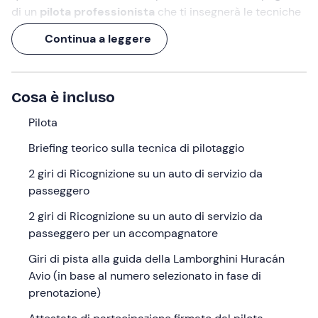
di un
pilota professionista
che ti insegnerà le tecniche
di pilotaggio.
Continua a leggere
Un'attività della durata complessiva di
2 ore
all'
Autodromo Internazionale d'Abruzzo
, in provincia di
Chieti.
Cosa è incluso
Cosa faremo
Pilota
L'appuntamento è
15 minuti prima
dell'orario indicato
Briefing teorico sulla tecnica di pilotaggio
nel punto di ritrovo all'
Autodromo Internazionale
2 giri di Ricognizione su un auto di servizio da
d'Abruzzo
in località
Villa Torre
nel comune di Ortona
passeggero
(CH). A darti il benvenuto sarà il
pilota professionista
che ti accompagnerà in questa avventura su quattro
2 giri di Ricognizione su un auto di servizio da
ruote!
passeggero per un accompagnatore
L'esperienza inizierà con
2 giri di ricognizione su un
Giri di pista alla guida della Lamborghini Huracán
auto di servizio da passeggero
seguiti da
2 giri di
Avio (in base al numero selezionato in fase di
ricognizione su un auto di servizio da passeggero
prenotazione)
per un accompagnatore
. Nel mentre avrà luogo un