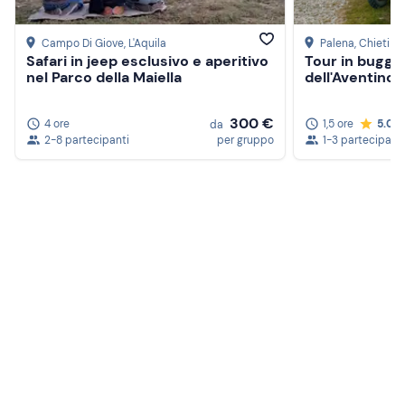
Campo Di Giove
, L'Aquila
Palena
, Chieti
Safari in jeep esclusivo e aperitivo
Tour in buggy 
nel Parco della Maiella
dell'Aventino
300 €
4 ore
1,5 ore
5.0
da
2-8 partecipanti
per gruppo
1-3 partecipanti