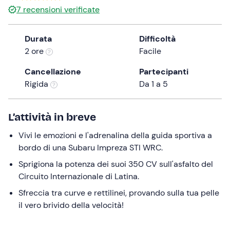
a
7
recensioni verificate
date.
Press
Durata
Difficoltà
the
2 ore
Facile
question
mark
Cancellazione
Partecipanti
key
Rigida
Da 1 a 5
to
get
L’attività in breve
the
keyboard
Vivi le emozioni e l'adrenalina della guida sportiva a
shortcuts
bordo di una Subaru Impreza STI WRC.
for
Sprigiona la potenza dei suoi 350 CV sull'asfalto del
changing
Circuito Internazionale di Latina.
dates.
Sfreccia tra curve e rettilinei, provando sulla tua pelle
il vero brivido della velocità!