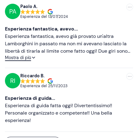
un'occhiata all'
Esperienza da co-pilota in supercar al
speciale è stato il pilota che mi ha affiancato. Molto
Paolo A.
Cicuito "Il Sagittario" di Latina
!
PA
professionale e disponibile, mi ha guidato con pazienza,
Esperienza del
13/07/2024
dandomi consigli utili per migliorare ad ogni curva. Mi
Abbigliamento consigliato
sono sentito a mio agio e sicuro durante tutta
Esperienza fantastica, avevo...
Abbigliamento comodo stagionale
l'esperienza. Consigliatissimo per chi vuole provare
Esperienza fantastica, avevo già provato un'altra
l'emozione della velocità in totale sicurezza!
Lamborghini in passato ma non mi avevano lasciato la
Non dimenticare di portare
libertà di tirarla al limite come fatto oggi! Due giri sono
Patente B in corso di validità
Mostra di più
stati anche pochi perché una volta che si sale in auto ci
si diverte davvero un sacco! Da rifare sicuramente!
Grazie Arber
Riccardo B.
RI
Esperienza del
25/11/2023
Esperienza di guida...
Esperienza di guida fatta oggi! Divertentissimo!!
Personale organizzato e competente!! Una bella
esperienza!