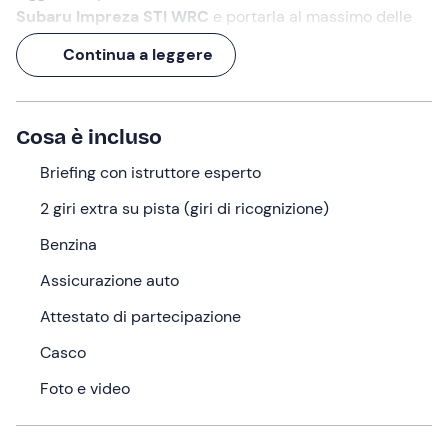
Subaru Impreza STI WRC
e portarla al massimo delle
sue prestazioni lungo i
1.600 metri
del
Circuito
Continua a leggere
Internazionale "Il Sagittario" di Latina
.
Sfreccerai a tutto gas
tra
curve e rettilinei
, facendo
rombare il motore e sentendoti per qualche ora un vero
Cosa è incluso
pilota sportivo
!
Briefing con istruttore esperto
E allora indossa il casco e preparati a spingere
sull'acceleratore per
2 giri extra su pista (giri di ricognizione)
uno o più giri mozzafiato
!
Benzina
Cosa faremo
Assicurazione auto
L'attività si svolge presso il
Circuito Internazionale "Il
Sagittario"
, storico tracciato (restaurato nel 2002)
Attestato di partecipazione
situato a
Latina
.
Casco
La pista automobilistica si sviluppa lungo
1.600 metri
e
Foto e video
presenta
15
curve
di diversa ampiezza e difficoltà,
inframezzate da
rettilinei
dove potrai goderti lo
scatto
di accelerazione
della Subaru, da 0 a 100 km/h in meno