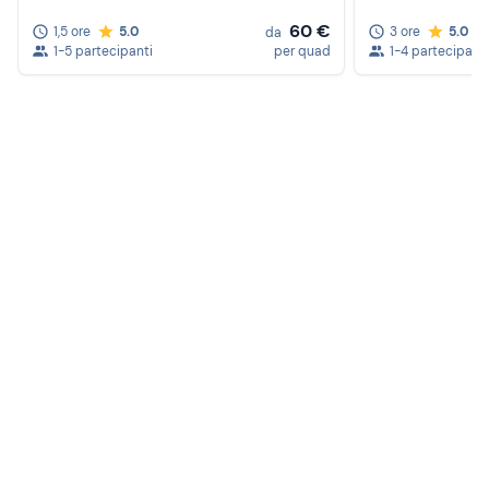
60 €
1,5 ore
5.0
3 ore
5.0
da
1-5 partecipanti
per quad
1-4 partecipanti