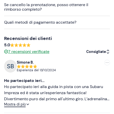
Questa attività è prenotabile nelle
date indicate in
Se cancello la prenotazione, posso ottenere il
calendario
(date in continuo aggiornamento).
rimborso completo?
L'
accesso al circuito
è consentito gratuitamente anche
Quali metodi di pagamento accettate?
agli accompagnatori di chi svolgerà l'esperienza di
guida.
Recensioni dei clienti
Se scegli di acquistare un
pacchetto di più giri
, potrai
5.0
effettuarli consecutivamente oppure spezzarli in più
7
recensioni verificate
sessioni, concordandolo con i gestori dell'attività dopo la
Consigliate
prenotazione.
Simone B.
Consigliate
I pacchetti di più giri si intendono per
singolo pilota
e
Esperienza del
13/10/2024
devono essere effettuati obbligatoriamente dalla stessa
Più recenti
persona.
Ho partecipato ieri...
Meno recenti
Ho partecipato ieri alla guida in pista con una Subaru
È possibile
acquistare in loco video e foto
Impreza ed è stata un’esperienza fantastica!
dell'esperienza, a un prezzo extra rispettivamente di
Più alte
Divertimento puro dal primo all'ultimo giro. L’adrenalina
40€ e 20€.
Mostra di più
di guidare un’auto così performante su una pista è
Più basse
Vorresti vivere l'
esperienza da co-pilota
? Dai
impareggiabile, ma ciò che ha reso il tutto ancora più