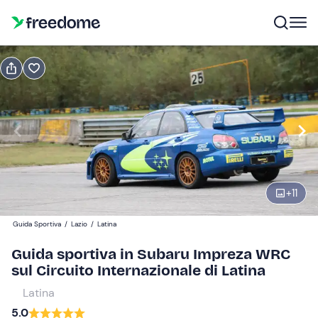
Prenota o regala
Prenota
Regala
1 giro
Modifica
Navigate
forward
Modifica
+
11
09:00
to
interact
Guida Sportiva
/
Lazio
/
Latina
with
Partecipanti
1
Guida sportiva in Subaru Impreza WRC
the
49 €
sul Circuito Internazionale di Latina
calendar
and
Latina
select
5.0