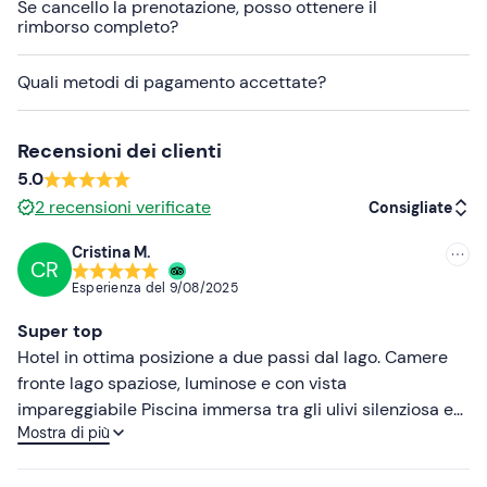
Se cancello la prenotazione, posso ottenere il
rimborso completo?
Sono disponibili opzioni per persone con allergie e
intolleranze alimentari
: contatta la struttura ai recapiti
Quali metodi di pagamento accettate?
indicati nell'e-mail di conferma della prenotazione per
comunicare eventuali esigenze alimentari.
Recensioni dei clienti
In loco è presente
parcheggio gratuito
. Il punto di
5.0
ritrovo
non è raggiungibile con mezzi pubblici
.
2
recensioni verificate
Consigliate
Non dimenticare di portare
Cristina M.
Costume da bagno
CR
Consigliate
Esperienza del
9/08/2025
Più recenti
Super top
Meno recenti
Hotel in ottima posizione a due passi dal lago. Camere
fronte lago spaziose, luminose e con vista
Più alte
impareggiabile Piscina immersa tra gli ulivi silenziosa e
Mostra di più
rilassante. Colazione top. Uno speciale ringraziamento a
Più basse
Claudia, professionale, gentile e che riesce sempre a