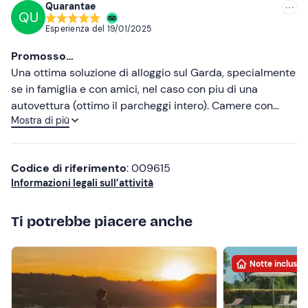
soddisfare le nostre richieste Consigliato vivamente
Quarantae
QU
Esperienza del
19/01/2025
Promosso…
Una ottima soluzione di alloggio sul Garda, specialmente
se in famiglia e con amici, nel caso con piu di una
autovettura (ottimo il parcheggi intero). Camere con
Mostra di più
ampio balcone vista Lago, PIiccola colazione in interno
ed esterno (clma permettendo), buffet vario e addetti
cortesi e disponibili (lode alla signora di origine sarda). È
Codice di riferimento
: 009615
stato ideale per la nosta vacanza relax grazie alla
Informazioni legali sull’attività
posizione che permette di godere di comodi lungolago e
tramonti indimenticabili. Facit: promosso!
Ti potrebbe piacere anche
Notte inclusa