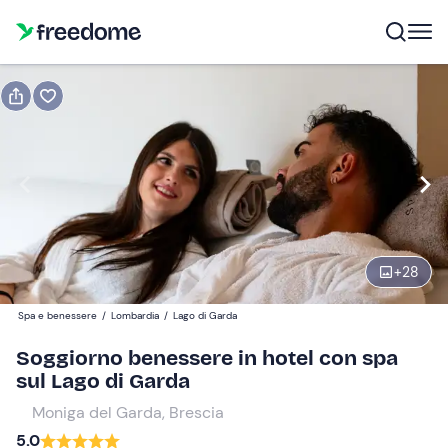
Prenota o regala
Prenota
Regala
Modifica
Navigate
forward
Modifica
15:00
to
interact
+
28
with
Ospiti
2
the
89,95 €
Spa e benessere
/
Lombardia
/
Lago di Garda
calendar
and
Soggiorno benessere in hotel con spa
select
sul Lago di Garda
a
Moniga del Garda, Brescia
date.
5.0
Press