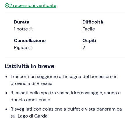
2
recensioni verificate
the
question
mark
Durata
Difficoltà
key
1 notte
Facile
to
Cancellazione
Ospiti
get
Rigida
2
the
keyboard
shortcuts
L’attività in breve
for
changing
Trascorri un soggiorno all'insegna del benessere in
dates.
provincia di Brescia
Rilassati nella spa tra vasca idromassaggio, sauna e
doccia emozionale
Risvegliati con colazione a buffet e vista panoramica
sul Lago di Garda