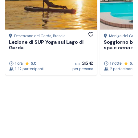
Desenzano del Garda
, Brescia
Moniga del Gard
Lezione di SUP Yoga sul Lago di
Soggiorno ben
Garda
spa e cena su
35 €
1 ora
5.0
1 notte
5.0
da
1-12 partecipanti
per persona
2 partecipanti