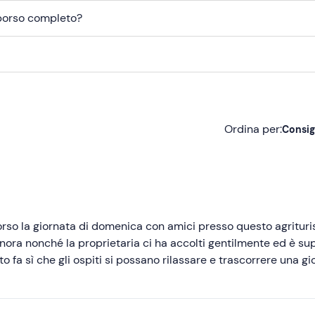
mborso completo?
Ordina per:
Consig
Consigliate
Più recenti
Meno recenti
corso la giornata di domenica con amici presso questo agritur
gnora nonché la proprietaria ci ha accolti gentilmente ed è su
Più alte
to fa sì che gli ospiti si possano rilassare e trascorrere una g
e. Il pranzo è ottimo con prodotti che arrivano dal loro orto. S
Più basse