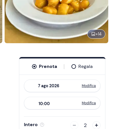
+
14
Prenota
Regala
Modifica
Navigate
forward
Modifica
10:00
to
interact
with
Intero
2