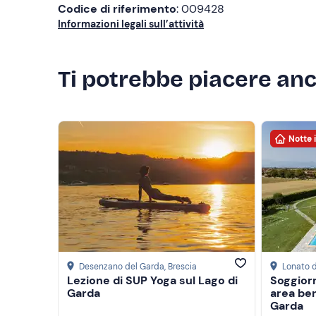
Codice di riferimento
: 009428
Informazioni legali sull’attività
Ti potrebbe piacere an
Notte 
Desenzano del Garda
, Brescia
Lonato 
Lezione di SUP Yoga sul Lago di
Soggior
Garda
area ben
Garda