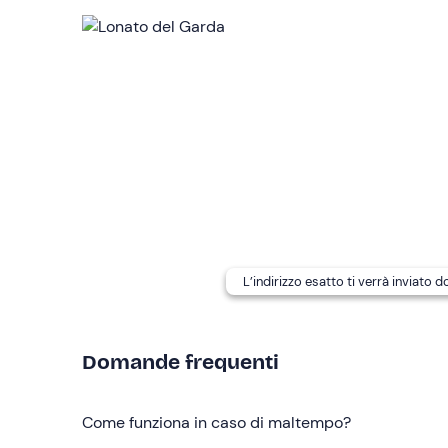
In loco è presente uno spogliatoio comune dotato d
Non è consentito introdurre cibo e bevande p
Sono disponibili opzioni per persone con allerg
indicati nell'e-mail di conferma della prenotazion
I cani non sono ammessi
.
In loco è presente
parcheggio gratuito
. Il punto 
Non dimenticare di portare
Costume da bagno
L’indirizzo esatto ti verrà inviato 
Ciabatte
Telo
Domande frequenti
Prodotti per l’igiene personale
Come funziona in caso di maltempo?