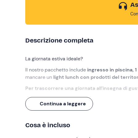
As
Con
Descrizione completa
La giornata estiva ideale?
Il nostro pacchetto include
ingresso in piscina, 1
mancare un
light lunch con prodotti del territo
Per trascorrere una giornata all'insegna di gus
Cosa faremo
Continua a leggere
L'appuntamento è a partire dalle ore 10:00
nel 
un
agriturismo con piscina
, nella splendido scen
Cosa è incluso
Il pacchetto include l'
ingresso alla piscina ester