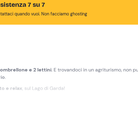
sistenza 7 su 7
tattaci quando vuoi. Non facciamo ghosting
 ombrellone e 2 lettini
. E trovandoci in un agriturismo, non p
rio
.
to e relax
, sul Lago di Garda!
punto di ritrovo a
Lonato del Garda (BS)
. L'esperienza ha luog
ario delle colline del Garda.
na di acqua salata
,
1 ombrellone e 2 lettini
. Potremo dunqu