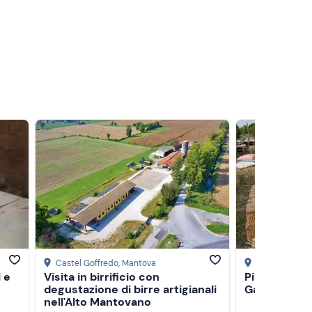
Castel Goffredo
, Mantova
Valeggio sul M
 e
Visita in birrificio con
Picnic tra i 
degustazione di birre artigianali
Garda a Vale
nell'Alto Mantovano