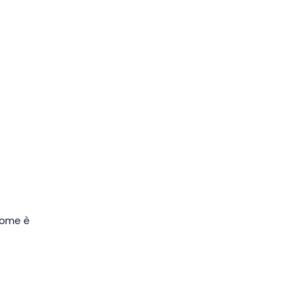
varia
frutta
 come è