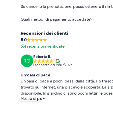
Se cancello la prenotazione, posso ottenere il ri
Quali metodi di pagamento accettate?
Recensioni dei clienti
5.0
1
recensioni verificate
Roberta R.
RO
Esperienza del
21/07/2025
Un’oasi di pace...
Un’oasi di pace a pochi passi dalla città. Ho tras
trovato su internet, una piacevole scoperta. La si
disponibile. In giardino ci sono pochi lettini e ques
Mostra di più
lontano dalla città e dal casino delle solite piscin
stati molto felici, torneremo sicuramente!