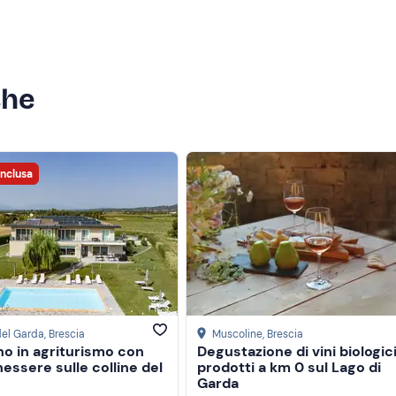
che
inclusa
del Garda
, Brescia
Muscoline
, Brescia
no in agriturismo con
Degustazione di vini biologici
essere sulle colline del
prodotti a km 0 sul Lago di
Garda