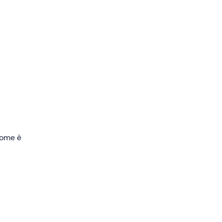
a far
 come è
sonale.