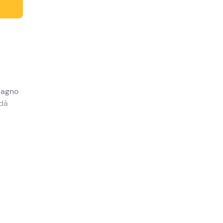
bagno
 dà
 in un
na