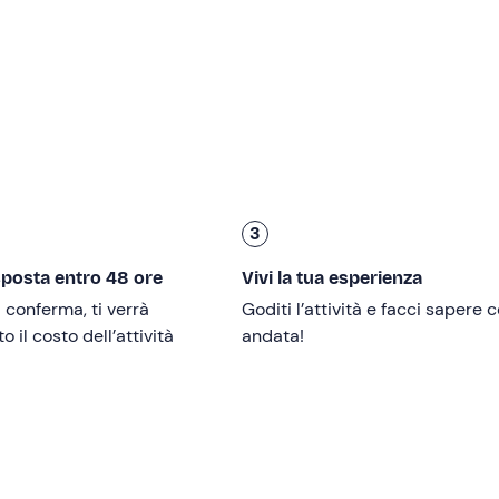
o
, sauna, bagno turco e area relax con tisaneria; all'esterno di
n stile montano.
Con il panorama delle Orobie Bergamasche 
3
sposta entro 48 ore
Vivi la tua esperienza
oblemi di mobilità
.
i conferma, ti verrà
Goditi l’attività e facci sapere
 il costo dell’attività
andata!
tel
: la spa è condivisa con un massimo di 4 coppie.
 armadietti, doccia, asciugacapelli e prodotti per l’igiene per