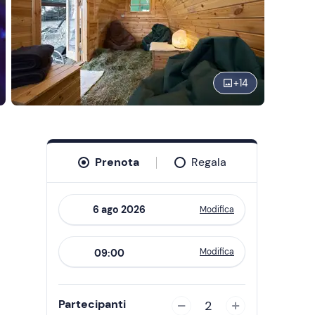
+
14
Prenota
Regala
Modifica
Navigate
forward
Modifica
09:00
to
interact
with
Partecipanti
2