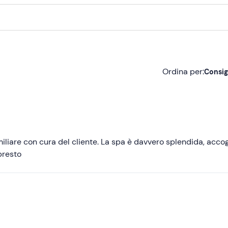
Ordina per:
Consig
Consigliate
Più recenti
Meno recenti
liare con cura del cliente. La spa è davvero splendida, accog
presto
Più alte
Più basse