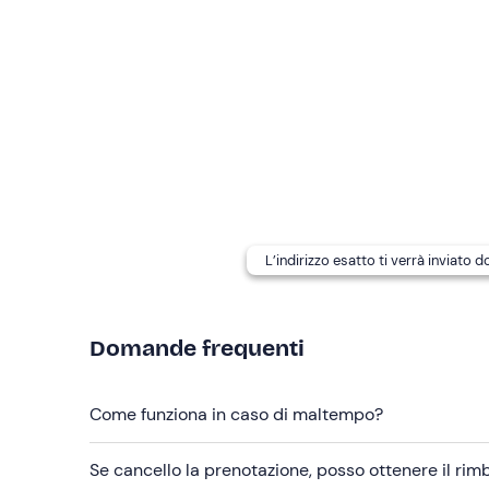
I cani non sono ammessi
.
In loco è presente
parcheggio gratuito
. Il punto 
Abbigliamento consigliato
Costume da bagno (obbligatorio)
Non dimenticare di portare
Ciabatte
L’indirizzo esatto ti verrà inviato 
Domande frequenti
Come funziona in caso di maltempo?
Se cancello la prenotazione, posso ottenere il ri