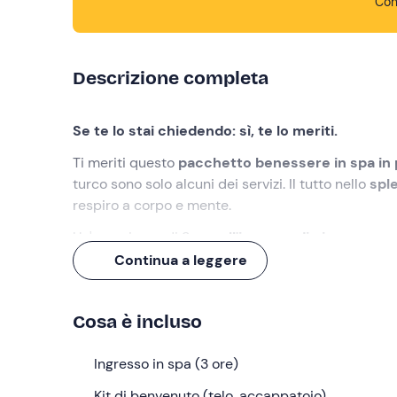
Con
Descrizione completa
Se te lo stai chiedendo: sì, te lo meriti.
Ti meriti questo
pacchetto benessere in spa in 
turco sono solo alcuni dei servizi. Il tutto nello
spl
respiro a corpo e mente.
Un'esperienza di 3 ore,
all'insegna di piacere e re
Continua a leggere
Cosa faremo
L'appuntamento è all'orario selezionato nel punto 
Cosa è incluso
hotel con spa incorniciato dalle montagne
.
All'accoglienza riceverete il
Ingresso in spa (3 ore)
kit di benvenuto
e ra
Una volta cambiati per l'occasione, potrete accede
Kit di benvenuto (telo, accappatoio)