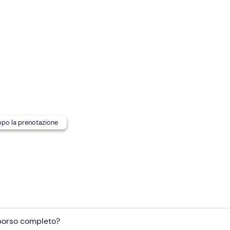
di ritrovo
non è raggiungibile con mezzi pubblici
.
dopo la prenotazione
mborso completo?