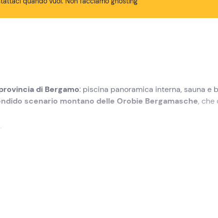
tattaci quando vuoi. Non facciamo ghosting
provincia di Bergamo
: piscina panoramica interna, sauna e 
endido scenario montano delle Orobie Bergamasche
, che
lax
.
di ritrovo a
Fuipiano Valle Imagna (BG)
. L'esperienza ha luogo
ggiungerete lo spogliatoio dedicato.
rete all'
area benessere
che si compone all'interno di
pisci