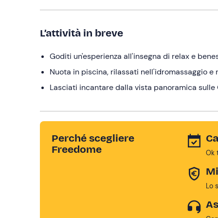
L’attività in breve
Goditi un'esperienza all'insegna di relax e ben
Nuota in piscina, rilassati nell'idromassaggio e 
Lasciati incantare dalla vista panoramica sul
Perché scegliere
Ca
Freedome
Ok 
Mi
Lo 
As