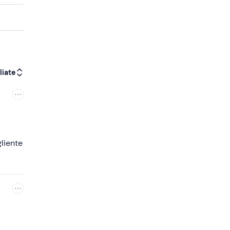
liate
liente