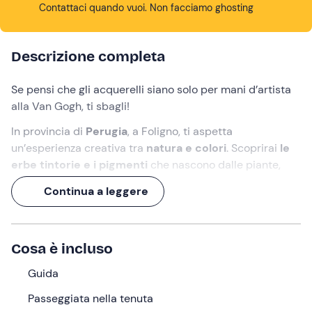
Contattaci quando vuoi. Non facciamo ghosting
Descrizione completa
Se pensi che gli acquerelli siano solo per mani d’artista
alla Van Gogh, ti sbagli!
In provincia di
Perugia
, a Foligno, ti aspetta
un’esperienza creativa tra
natura e colori
. Scoprirai
le
erbe tintorie e i pigmenti
che nascono dalle piante,
assisterai alla
creazione di acquarelli
e, infine, potrai
Continua a leggere
provare a dipingere
!
Lasciati ispirare dall'avventura e crea il tuo capolavoro!
Cosa è incluso
Cosa faremo
Guida
L’appuntamento è all’orario indicato, nel punto di ritrovo
a
Foligno (PG)
. Qui saremo immersi nella quiete della
Passeggiata nella tenuta
campagna umbra, pronti a iniziare un’esperienza