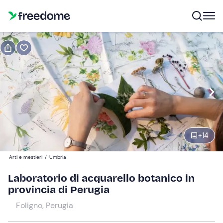
Prenota o regala
Prenota
Regala
Modifica
Navigate
forward
Modifica
16:00
to
interact
+
14
with
Adulti
1
the
20 €
Arti e mestieri
/
Umbria
calendar
and
Laboratorio di acquarello botanico in
Bambini
0
select
provincia di Perugia
15 €
a
Foligno, Perugia
date.
Press