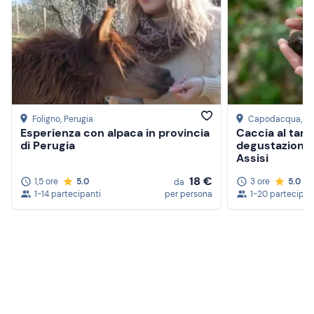
Foligno
, Perugia
Capodacqua
, P
Esperienza con alpaca in provincia
Caccia al tart
di Perugia
degustazione d
Assisi
18 €
1,5 ore
5.0
3 ore
5.0
da
1-14 partecipanti
per persona
1-20 partecipan