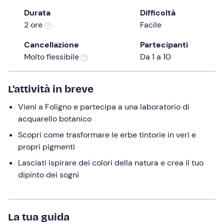
the
Durata
Difficoltà
question
2 ore
Facile
mark
Cancellazione
Partecipanti
key
Molto flessibile
Da 1 a 10
to
get
the
L’attività in breve
keyboard
Vieni a Foligno e partecipa a una laboratorio di
shortcuts
acquarello botanico
for
changing
Scopri come trasformare le erbe tintorie in veri e
dates.
propri pigmenti
Lasciati ispirare dei colori della natura e crea il tuo
dipinto dei sogni
La tua guida