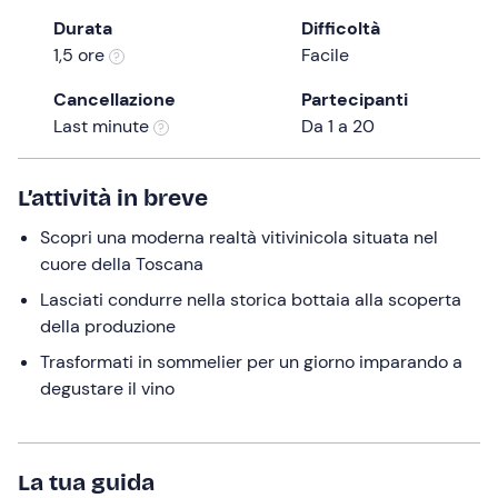
the
Durata
Difficoltà
question
1,5 ore
Facile
mark
Cancellazione
Partecipanti
key
Last minute
Da 1 a 20
to
get
the
L’attività in breve
keyboard
Scopri una moderna realtà vitivinicola situata nel
shortcuts
cuore della Toscana
for
changing
Lasciati condurre nella storica bottaia alla scoperta
dates.
della produzione
Trasformati in sommelier per un giorno imparando a
degustare il vino
La tua guida