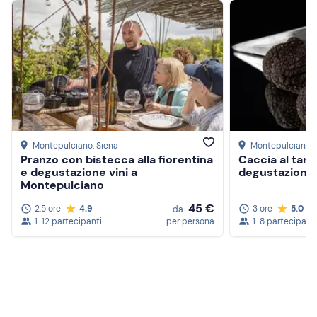
Montepulciano
, Siena
Montepulciano
,
Pranzo con bistecca alla fiorentina
Caccia al tart
e degustazione vini a
degustazione 
Montepulciano
45 €
2,5 ore
4.9
3 ore
5.0
da
1-12 partecipanti
per persona
1-8 partecipanti