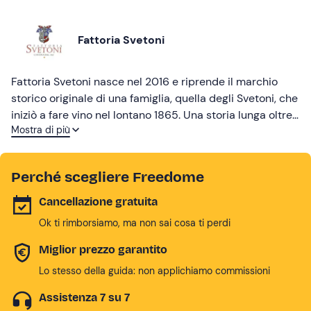
Fattoria Svetoni
Fattoria Svetoni nasce nel 2016 e riprende il marchio
storico originale di una famiglia, quella degli Svetoni, che
iniziò a fare vino nel lontano 1865. Una storia lunga oltre
Mostra di più
150 anni che prosegue con la scommessa di un gruppo
di amici, accomunati dall’amore per il vino e per la terra,
di creare un luogo dove tradizione e modernità possano
Perché scegliere Freedome
coesistere in un percorso alla scoperta delle
caratteristiche organolettiche delle nostre eccellenze.
Cancellazione gratuita
Ok ti rimborsiamo, ma non sai cosa ti perdi
Miglior prezzo garantito
Lo stesso della guida: non applichiamo commissioni
Assistenza 7 su 7