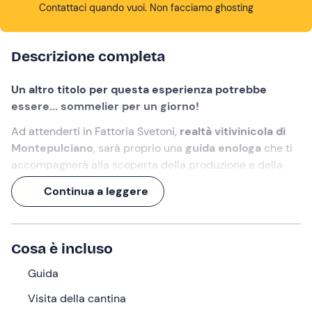
Contattaci quando vuoi. Non facciamo ghosting
Descrizione completa
Un altro titolo per questa esperienza potrebbe
essere... sommelier per un giorno!
Ad attenderti in Fattoria Svetoni,
realtà vitivinicola di
Montepulciano
, sarà proprio una
guida enologa
che ti
accompagnerà alla scoperta della produzione e della
degustazione del vino
. Vista, olfatto e gusto verranno
Continua a leggere
messi alla prova per riconoscere colore, profumo,
intensità e altre caratteristiche di ciascun calice.
Un'
esperienza di oltre 1 ora
, alla scoperta della
Cosa è incluso
Toscana in (e con) tutti i sensi!
Guida
Cosa faremo
Visita della cantina
L'appuntamento è
5 minuti prima dell'orario