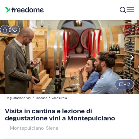
Prenota o regala
Prenota
Regala
Modifica
Navigate
forward
Modifica
15:00
to
interact
+
12
with
Partecipanti
1
the
100 €
Degustazione vini
/
Toscana
/
Val d'Orcia
calendar
and
Visita in cantina e lezione di
select
degustazione vini a Montepulciano
a
Montepulciano, Siena
date.
Press