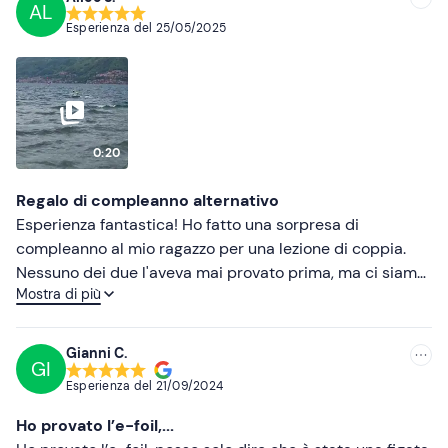
AL
Consigliate
Non dimenticare di portare
Esperienza del
25/05/2025
Più recenti
Telo mare
Meno recenti
Crema solare
Più alte
Costume da bagno
0:20
Più basse
Occhiali da sole
Regalo di compleanno alternativo
Esperienza fantastica! Ho fatto una sorpresa di
compleanno al mio ragazzo per una lezione di coppia.
Nessuno dei due l'aveva mai provato prima, ma ci siamo
Mostra di più
entrambi divertiti molto. Consigliato, soprattutto per gli
amanti dell'avventura e degli sport d'acqua.
Gianni C.
GI
Esperienza del
21/09/2024
Ho provato l’e-foil,...