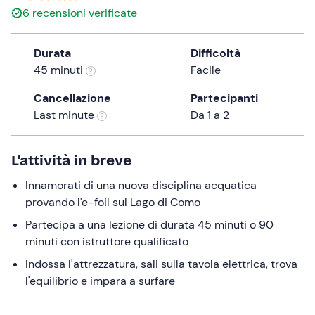
a
6
recensioni verificate
date.
Press
Durata
Difficoltà
the
45 minuti
Facile
question
mark
Cancellazione
Partecipanti
key
Last minute
Da 1 a 2
to
get
L’attività in breve
the
keyboard
Innamorati di una nuova disciplina acquatica
shortcuts
provando l'e-foil sul Lago di Como
for
Partecipa a una lezione di durata 45 minuti o 90
changing
minuti con istruttore qualificato
dates.
Indossa l'attrezzatura, sali sulla tavola elettrica, trova
l'equilibrio e impara a surfare