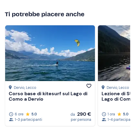
Ti potrebbe piacere anche
Dervio
, Lecco
Dervio
, Lecco
Corso base di kitesurf sul Lago di
Lezione di SUP
Como a Dervio
Lago di Como
290 €
6 ore
5.0
1 ora
5.0
da
1-3 partecipanti
per persona
1-4 partecipanti