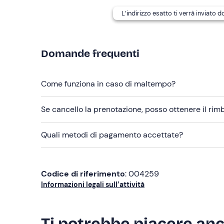
Abbigliamento sportivo e aderente
L’indirizzo esatto ti verrà inviato 
Non dimenticare di portare
T-shirt di ricambio
Domande frequenti
Calzini di ricambio
Bandana
Come funziona in caso di maltempo?
Se cancello la prenotazione, posso ottenere il ri
Quali metodi di pagamento accettate?
Codice di riferimento
: 004259
Informazioni legali sull’attività
Ti potrebbe piacere an