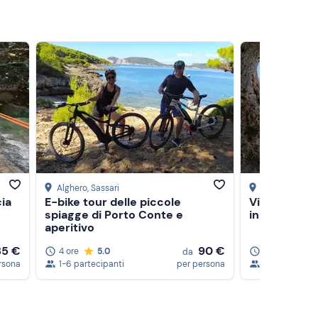
Alghero
, Sassari
Cargeghe
, Sas
cia
E-bike tour delle piccole
Via Ferrata 
spiagge di Porto Conte e
in provincia 
aperitivo
85 €
90 €
4 ore
5.0
2 ore
da
rsona
1-6 partecipanti
per persona
1-8 partecipa