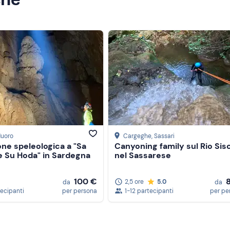
Nuoro
Cargeghe
, Sassari
ne speleologica a "Sa
Canyoning family sul Rio Sis
e Su Hoda" in Sardegna
nel Sassarese
100 €
2,5 ore
5.0
da
da
tecipanti
per persona
1-12 partecipanti
per pe