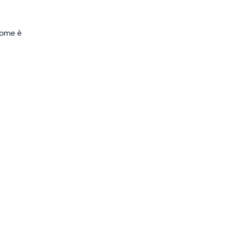
la
 come è
di
liati
ia.