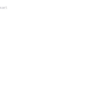
sari
.
per te
he e