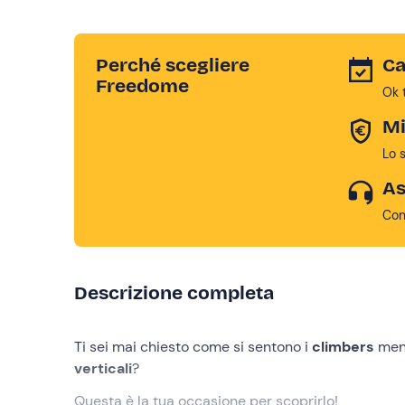
Perché scegliere
Ca
Freedome
Ok 
Mi
Lo 
As
Con
Descrizione completa
Ti sei mai chiesto come si sentono i
climbers
ment
verticali
?
Questa è la tua occasione per scoprirlo!