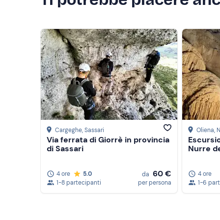
Cargeghe
, Sassari
Oliena
, 
Via ferrata di Giorrè in provincia
Escursio
di Sassari
Nurre d
60 €
4 ore
5.0
4 ore
da
1-8 partecipanti
per persona
1-6 par