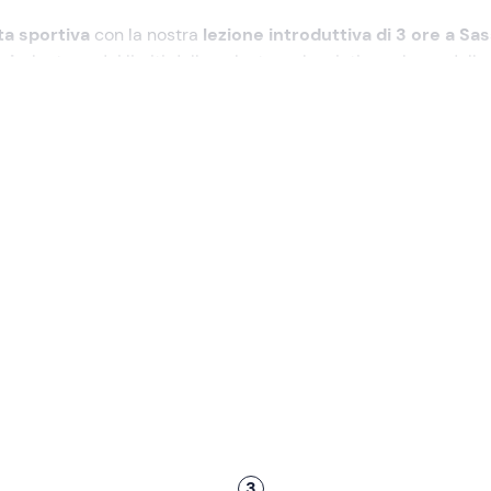
a sportiva
con la nostra
lezione introduttiva di 3 ore a Sas
cia
, lontano dai limiti della palestra, e lasciati avvolgere dalle
 può offrire.
 potrai immediatamente scoprire se l'arrampicata sportiva fa 
climber
. E tutto questo, senza dover investire in lunghi corsi o
are l'attività puntuali alle
ore 9:00
. Dopo le presentazioni, ci
icale"
, a circa 5-10 minuti di distanza.
delle attrezzature tecniche
necessarie per l'arrampicata:
onge, magnesite e molto altro. Approfondiremo le
caratteristic
 possa utilizzarli in modo sicuro ed efficiente.
e su roccia
, imparerai l'arte di mantenere l'equilibrio e come
3