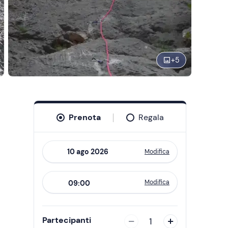
+
5
Prenota
Regala
Modifica
Navigate
forward
Modifica
09:00
to
interact
with
Partecipanti
1