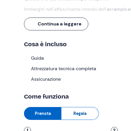
Immergiti nell'affascinante mondo dell'
arrampicat
Vivi l'esperienza diretta su una vera
parete di roc
sensazioni autentiche
che solo la roccia naturale
Continua a leggere
Con il nostro
approccio diretto e coinvolgente
,
e se c'è la passione per
diventare un autentico 
Cosa è incluso
attrezzature costose.
Guida
Ti aspettiamo!
Attrezzatura tecnica completa
Cosa faremo
Assicurazione
L'appuntamento è alle ore 8:30
a Sassari
per inizi
sposteremo in auto alla
Falesia "Dimensione vert
Come funziona
Arrivati sul posto, inizieremo con una
panoramica 
imbrago, corda, rinvii, assicuratore, scarpette, l
Prenota
Regala
l'utilizzo di ogni strumento
, assicurandoci che tu
Dopodiché, scoprirai le
tecniche di progression
1
2