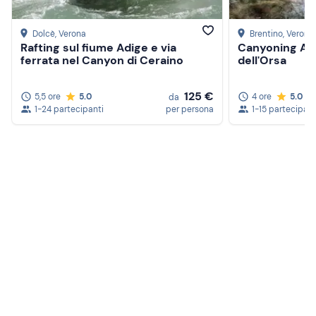
Dolcè
, Verona
Brentino
, Verona
Rafting sul fiume Adige e via
Canyoning Adv
ferrata nel Canyon di Ceraino
dell'Orsa
125 €
5,5 ore
5.0
4 ore
5.0
da
1-24 partecipanti
per persona
1-15 partecipant