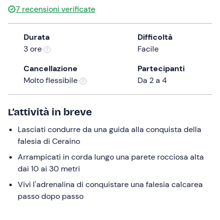
7
recensioni verificate
the
question
mark
Durata
Difficoltà
key
3 ore
Facile
to
Cancellazione
Partecipanti
get
Molto flessibile
Da 2 a 4
the
keyboard
shortcuts
L’attività in breve
for
changing
Lasciati condurre da una guida alla conquista della
dates.
falesia di Ceraino
Arrampicati in corda lungo una parete rocciosa alta
dai 10 ai 30 metri
Vivi l'adrenalina di conquistare una falesia calcarea
passo dopo passo