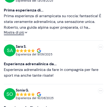
Esperienza del
13/09/2025
Crema solare
Più recenti
Prima esperienza di...
Occhiali da sole
Meno recenti
Prima esperienza di arrampicata su roccia: fantastica! È
stata veramente adrenalinica, una sensazione unica.
Più alte
Roberto, una guida alpina super preparata, ci ha
Mostra di più
accompagnato in questa avventura, spiegandoci bene le
Più basse
tecniche di arrampicata e aiutandoci a sentirci sicuri ad
ogni passo. La consiglio!
Sara S.
SA
Esperienza del
9/09/2025
Esperienza adrenalinica da...
Esperienza adrenalinica da fare in compagnia per fare
sport ma anche tante risate!
Sonia G.
SO
Esperienza del
16/08/2025