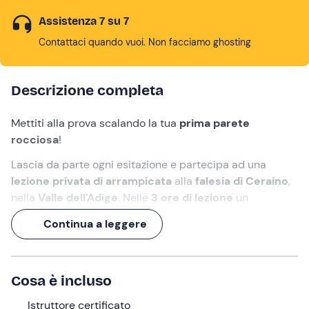
Assistenza 7 su 7
Contattaci quando vuoi. Non facciamo ghosting
Descrizione completa
Mettiti alla prova scalando la tua
prima parete
rocciosa
!
Lascia da parte ogni esitazione e partecipa ad una
lezione privata di arrampicata
alla
falesia di Ceraino
,
nella
Valle dell'Adige
. Nelle
3 ore di lezione
un
istruttore certificato
sarà lì soltanto per te e ti seguirà
Continua a leggere
passo passo fino alla
conquista della falesia
, di natura
calcarea e adatta a
tutti i livelli di esperienza
.
Preparati a vivere
un'esperienza entusiasmante
e
Cosa è incluso
goditi la soddisfazione di raggiungere la cima!
Istruttore certificato