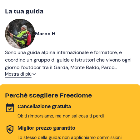
La tua guida
Marco H.
Sono una guida alpina internazionale e formatore, e
coordino un gruppo di guide e istruttori che vivono ogni
giorno l’outdoor tra il Garda, Monte Baldo, Parco
Mostra di più
dell’Adamello e la Val d’Adige. Proponiamo attività
pensate per farti vivere la natura in modo semplice e
alla tua portata. Con noi puoi muoverti all’aria aperta e
Perché scegliere Freedome
riscoprire il piacere di stare bene. Basta la voglia di
esserci, di lasciarsi sorprendere e di staccare un
Cancellazione gratuita
momento per sentirsi vivi davvero.
Ok ti rimborsiamo, ma non sai cosa ti perdi
Miglior prezzo garantito
Lo stesso della guida: non applichiamo commissioni