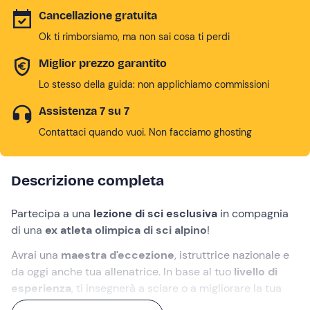
Cancellazione gratuita
Ok ti rimborsiamo, ma non sai cosa ti perdi
Miglior prezzo garantito
Lo stesso della guida: non applichiamo commissioni
Assistenza 7 su 7
Contattaci quando vuoi. Non facciamo ghosting
Descrizione completa
Partecipa a una
lezione di sci esclusiva
in compagnia
di una
ex atleta olimpica di sci alpino
!
Avrai una
maestra d'eccezione
, istruttrice nazionale e
da oggi anche tua allenatrice. In base al tuo
livello di
esperienza
, ti insegnerà a sciare o a migliorare la tua
performance sugli sci, accompagnandoti su
piste di