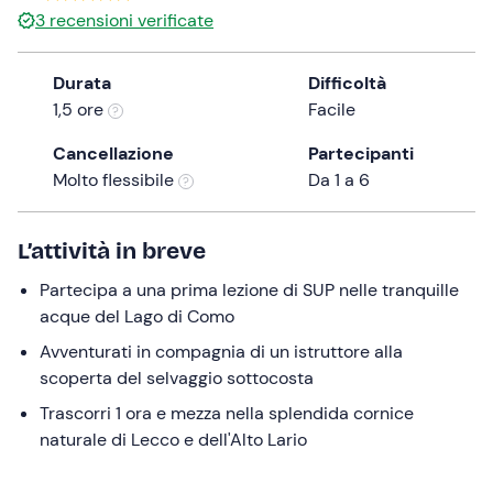
3
recensioni verificate
the
question
mark
Durata
Difficoltà
key
1,5 ore
Facile
to
Cancellazione
Partecipanti
get
Molto flessibile
Da 1 a 6
the
keyboard
shortcuts
L’attività in breve
for
changing
Partecipa a una prima lezione di SUP nelle tranquille
dates.
acque del Lago di Como
Avventurati in compagnia di un istruttore alla
scoperta del selvaggio sottocosta
Trascorri 1 ora e mezza nella splendida cornice
naturale di Lecco e dell'Alto Lario