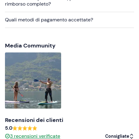
rimborso completo?
pagare nuovamente la relativa quota.
Abbigliamento consigliato
Quali metodi di pagamento accettate?
Abbigliamento adatto alla stagione
Costume da bagno
Media Community
Recensioni dei clienti
5.0
3
recensioni verificate
Consigliate