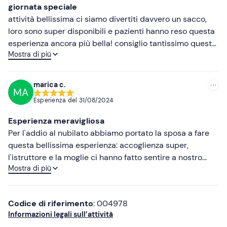
giornata speciale
attività bellissima ci siamo divertiti davvero un sacco,
loro sono super disponibili e pazienti hanno reso questa
esperienza ancora più bella! consiglio tantissimo questa
Mostra di più
attività noi la rifaremo al più presto!
marica c.
MA
Esperienza del
31/08/2024
Esperienza meravigliosa
Per l'addio al nubilato abbiamo portato la sposa a fare
questa bellissima esperienza: accoglienza super,
l'istruttore e la moglie ci hanno fatto sentire a nostro
Mostra di più
agio fin da subito. Istruttore professionale. Al nostro
ritorno abbiamo fatto un super aperitivo servito su una
piattaforma galleggiante dentro l'acqua. Esperienza oltre
Codice di riferimento
: 004978
le aspettative. Grazie, consigliatissimo!
Informazioni legali sull’attività