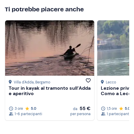
Ti potrebbe piacere anche
Villa d'Adda
, Bergamo
Lecco
Tour in kayak al tramonto sull’Adda
Lezione privata
e aperitivo
Como a Lecc
55 €
3 ore
5.0
1,5 ore
5.0
da
1-6 partecipanti
per persona
1 partecipante