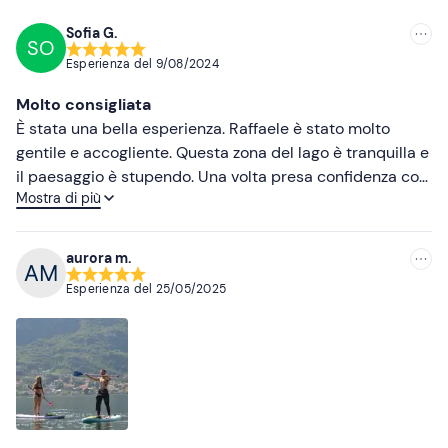
Sofia G.
SO
Consigliate
Esperienza del
9/08/2024
Più recenti
Molto consigliata
Meno recenti
È stata una bella esperienza. Raffaele è stato molto
gentile e accogliente. Questa zona del lago è tranquilla e
Più alte
il paesaggio è stupendo. Una volta presa confidenza con
Mostra di più
la tavola, è abbastanza semplice andare avanti.
Più basse
aurora m.
Esperienza del
25/05/2025