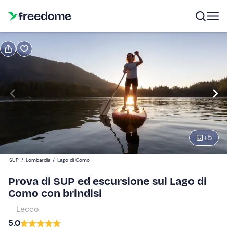
Prenota o regala
Prenota
Regala
Modifica
Navigate
forward
Modifica
09:00
to
interact
+
5
with
Partecipanti
1
the
55 €
SUP
/
Lombardia
/
Lago di Como
calendar
and
Prova di SUP ed escursione sul Lago di
select
Como con brindisi
a
Lecco
date.
5.0
Press