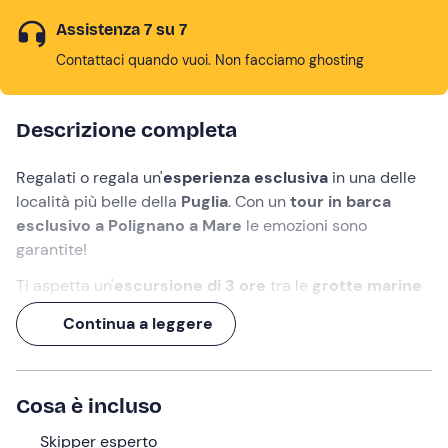
Assistenza 7 su 7
Contattaci quando vuoi. Non facciamo ghosting
Descrizione completa
Regalati o regala un'
esperienza esclusiva
in una delle
località più belle della
Puglia
. Con un
tour in barca
esclusivo a Polignano a Mare
le emozioni sono
garantite!
Ti aspetta un'
escursione di 3 ore
tra le
grotte marine
e le meraviglie costiere di
Polignano
in compagnia di
Continua a leggere
uno
skipper esperto
, con soste per il bagno e
aperitivo
a bordo
.
Condividi il tour con chi vuoi tu e allontanati dalla folla
Cosa è incluso
per goderti il
mare
, il
sole
e il
panorama
da una
prospettiva unica. Ti aspettiamo!
Skipper esperto