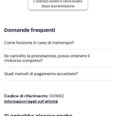
L’indirizzo esatto ti verrà inviato
Se non riesci a raggiungere in autonomia il punto di
dopo la prenotazione
partenza, dopo la prenotazione potrai concordare il
servizio di transfer
(da pagare a parte).
Abbigliamento consigliato
Domande frequenti
abbigliamento leggero e comodo
Come funziona in caso di maltempo?
costume da bagno
Non dimenticare di portare
Se cancello la prenotazione, posso ottenere il
rimborso completo?
telo mare
Quali metodi di pagamento accettate?
crema solare
occhiali da sole
cappellino
Codice di riferimento
: 001662
Informazioni legali sull’attività
ciabatte da mare
Ti potrebbe piacere anche