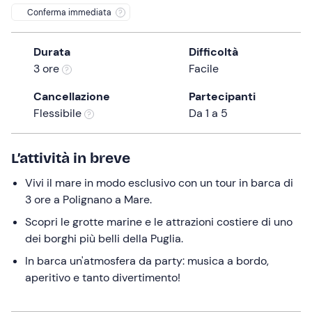
Conferma immediata
the
question
mark
Durata
Difficoltà
key
3 ore
Facile
to
Cancellazione
Partecipanti
get
Flessibile
Da 1 a 5
the
keyboard
shortcuts
L’attività in breve
for
Vivi il mare in modo esclusivo con un tour in barca di
changing
3 ore a Polignano a Mare.
dates.
Scopri le grotte marine e le attrazioni costiere di uno
dei borghi più belli della Puglia.
In barca un'atmosfera da party: musica a bordo,
aperitivo e tanto divertimento!