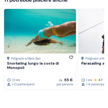
Polignano a Mare
, Bari
Polignano a Mar
Snorkeling lungo la costa di
Parasailing a 
Monopoli
55 €
1,5 ore
1 ora
4.7
da
1-12 partecipanti
per persona
1-6 partecipant