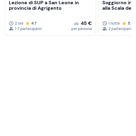
Lezione di SUP a San Leone in
Soggiorno in 
provincia di Agrigento
alla Scala dei 
45 €
2 ore
4.7
1 notte
5.0
da
1-7 partecipanti
per persona
2 partecipanti