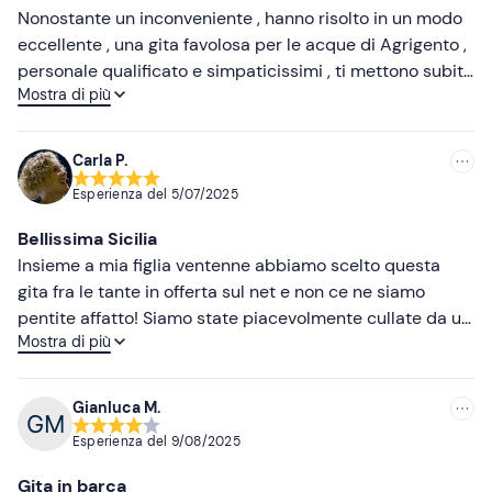
Nonostante un inconveniente , hanno risolto in un modo
eccellente , una gita favolosa per le acque di Agrigento ,
personale qualificato e simpaticissimi , ti mettono subito
Mostra di più
al tuo agio . Favoloso
Carla P.
Esperienza del
5/07/2025
Bellissima Sicilia
Insieme a mia figlia ventenne abbiamo scelto questa
gita fra le tante in offerta sul net e non ce ne siamo
pentite affatto! Siamo state piacevolmente cullate da un
Mostra di più
bellissimo mare fino a raggiungere la splendida scala dei
turchi, punto focale della gita, con doverose foto di rito.
Continuato poi lungo la costa ancorando in prossimità
Gianluca M.
della madonnina per l'aperitivo ed un lungo bagno nel
Esperienza del
9/08/2025
mare caraibico. Il tutto grazie alla competenza e
simpatia del capitano. Da ripetere!!!
Gita in barca