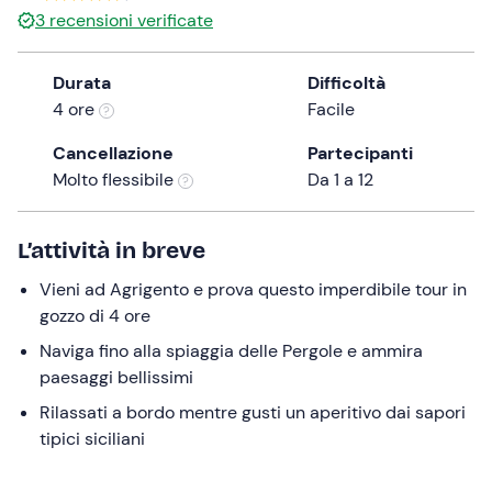
3
recensioni verificate
the
question
mark
Durata
Difficoltà
key
4 ore
Facile
to
Cancellazione
Partecipanti
get
Molto flessibile
Da 1 a 12
the
keyboard
shortcuts
L’attività in breve
for
changing
Vieni ad Agrigento e prova questo imperdibile tour in
dates.
gozzo di 4 ore
Naviga fino alla spiaggia delle Pergole e ammira
paesaggi bellissimi
Rilassati a bordo mentre gusti un aperitivo dai sapori
tipici siciliani