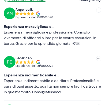
imbarcazione.
Consigliate
I
cani di piccola taglia
sono
ammessi
a bordo.
Angelica E.
AN
Consigliate
Il punto di ritrovo è raggiungibile con mezzi pubblici. In
Esperienza del
25/05/2026
loco sono presenti
parcheggi gratuiti e a pagamento.
Più recenti
Esperienza meravigliosa e...
Abbigliamento consigliato
Meno recenti
Esperienza meravigliosa e professionale. Consiglio
vivamente di affidarvi a loro per le vostre escursioni in
Abbigliamento adatto alla stagione
Più alte
barca. Grazie per la splendida giornata! 🫶🏼
Costume da bagno
Più basse
Non dimenticare di portare
Federica V.
FE
Documento di identità
Esperienza del
25/06/2025
Esperienza indimenticabile e...
Esperienza indimenticabile e da rifare. Professionalità e
cura di ogni aspetto, qualità non sempre facili da trovare
in quest'ambito. Consigliatissimo!