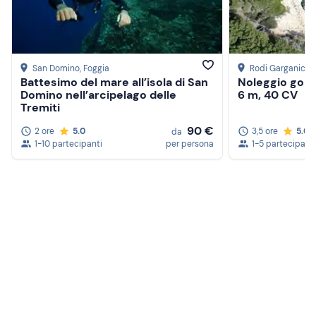
San Domino
, Foggia
Rodi Garganico
,
Battesimo del mare all’isola di San
Noleggio gom
Domino nell’arcipelago delle
6 m, 40 CV
Tremiti
90 €
2 ore
5.0
3,5 ore
5.0
da
1-10 partecipanti
per persona
1-5 partecipanti