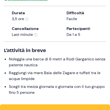
a
date.
Durata
Difficoltà
Press
3,5 ore
Facile
the
question
Cancellazione
Partecipanti
mark
Last minute
Da 1 a 5
key
to
L’attività in breve
get
the
Noleggia una barca di 6 metri a Rodi Garganico senza
keyboard
patente nautica
shortcuts
Raggiungi via mare Baia delle Zagare e tuffati tra le
for
acque limpide
changing
dates.
Scegli tra mezza giornata o giornata con il tuo gruppo
fino 5 persone