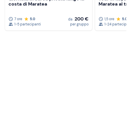
costa di Maratea
Maratea al tr
200 €
7 ore
5.0
1,5 ore
5.0
da
1-5 partecipanti
per gruppo
1-24 partecipan