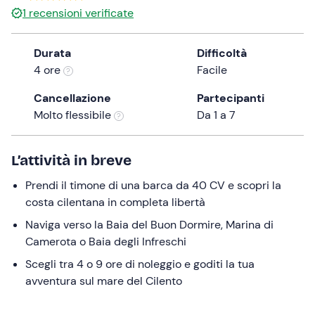
a
1
recensioni verificate
date.
Press
Durata
Difficoltà
the
4 ore
Facile
question
mark
Cancellazione
Partecipanti
key
Molto flessibile
Da 1 a 7
to
get
L’attività in breve
the
keyboard
Prendi il timone di una barca da 40 CV e scopri la
shortcuts
costa cilentana in completa libertà
for
Naviga verso la Baia del Buon Dormire, Marina di
changing
Camerota o Baia degli Infreschi
dates.
Scegli tra 4 o 9 ore di noleggio e goditi la tua
avventura sul mare del Cilento