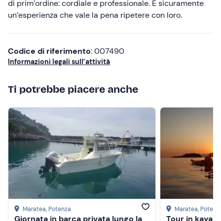
giornata intera). Lo skipper riduce il numero di
di prim’ordine: cordiale e professionale. È sicuramente
Più alte
passeggeri imbarcabili da 7 a 6 e può essere richiesto ai
un’esperienza che vale la pena ripetere con loro.
contatti indicati nell'email di conferma della
Più basse
prenotazione.
Codice di riferimento
: 007490
Abbigliamento consigliato
Informazioni legali sull’attività
Abbigliamento comodo
Ti potrebbe piacere anche
Costume da bagno
Non dimenticare di portare
Documento di identità
Maratea
, Potenza
Maratea
, Potenz
Giornata in barca privata lungo la
Tour in kayak 