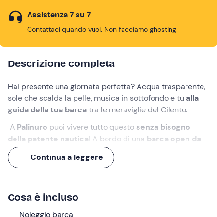
Assistenza 7 su 7
Contattaci quando vuoi. Non facciamo ghosting
Descrizione completa
Hai presente una giornata perfetta? Acqua trasparente,
sole che scalda la pelle, musica in sottofondo e tu
alla
guida della tua barca
tra le meraviglie del Cilento.
A
Palinuro
puoi vivere tutto questo
senza bisogno
della patente nautica
! A bordo di una
barca open da
5,80 metri
con motore
da 40 CV
, potrai esplorare le
Continua a leggere
meraviglie della costa in completa autonomia, insieme al
tuo gruppo di
massimo 7 persone
.
Potrai noleggiarla per
mezza giornata (4 ore)
o per una
Cosa è incluso
giornata intera (9 ore)
e partire alla scoperta di baie
leggendarie!
Noleggio barca