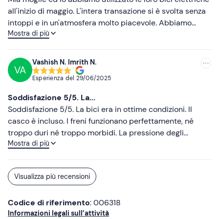
all'inizio di maggio. L'intera transazione si è svolta senza
intoppi e in un'atmosfera molto piacevole. Abbiamo
Mostra di più
comunicato facilmente con il proprietario in inglese. Le
bici erano in buone condizioni e le batterie hanno
resistito bene. Il prezzo era interessante. Li consiglio
Vashish N. Imrith N.
VA
vivamente!
Esperienza del
29/06/2025
Soddisfazione 5/5. La...
Soddisfazione 5/5. La bici era in ottime condizioni. Il
casco è incluso. I freni funzionano perfettamente, né
troppo duri né troppo morbidi. La pressione degli
Mostra di più
pneumatici era fantastica. La bici elettrica aveva la
potenza richiesta. Il servizio clienti è stato molto buono.
La persona ci ha consigliato percorsi e luoghi da visitare.
Visualizza più recensioni
Orari flessibili e prezzo accessibile. Torneremo di nuovo.
Codice di riferimento
: 006318
Informazioni legali sull’attività