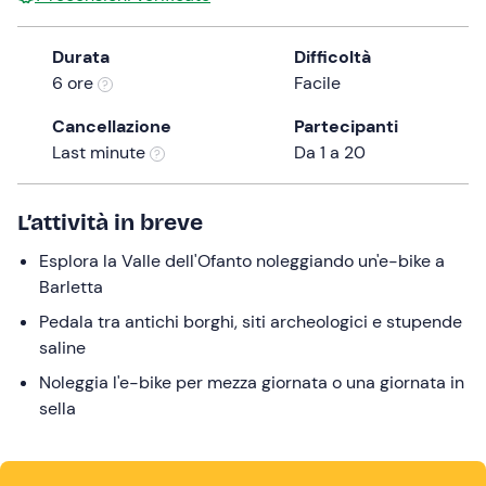
a
date.
Durata
Difficoltà
Press
6 ore
Facile
the
question
Cancellazione
Partecipanti
mark
Last minute
Da 1 a 20
key
to
L’attività in breve
get
the
Esplora la Valle dell'Ofanto noleggiando un'e-bike a
keyboard
Barletta
shortcuts
Pedala tra antichi borghi, siti archeologici e stupende
for
saline
changing
dates.
Noleggia l'e-bike per mezza giornata o una giornata in
sella