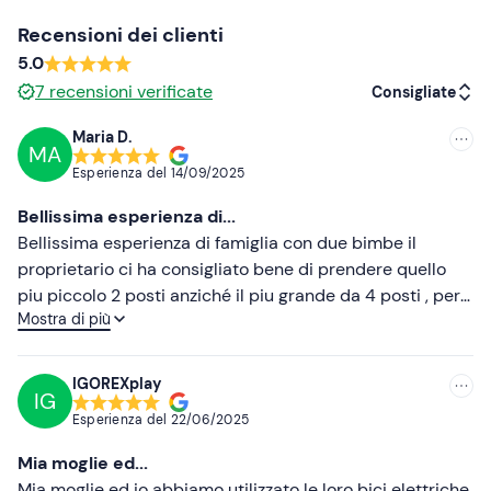
È possibile attivare un'
assicurazione infortuni
al costo
Recensioni dei clienti
di
4€
(opzionale) da pagare in loco o online, a seconda
5.0
delle preferenze: per i dettagli contatta gli organizzatori
7
recensioni verificate
Consigliate
dopo la conferma della prenotazione.
Maria D.
Il punto di ritrovo è raggiungibile con i
mezzi pubblici
; in
MA
Consigliate
loco sono disponibili
parcheggi a pagamento
.
Esperienza del
14/09/2025
Più recenti
Bellissima esperienza di...
Abbigliamento consigliato
Meno recenti
Bellissima esperienza di famiglia con due bimbe il
Abbigliamento sportivo
proprietario ci ha consigliato bene di prendere quello
Più alte
piu piccolo 2 posti anziché il piu grande da 4 posti , per
Non dimenticare di portare
Mostra di più
una pedalata piu comoda . Gentile e disponibile. Riesci a
Più basse
Documento di identità
girare in città in modo diverso rispetto ad una
passeggiata a piedi, o in bici o in auto. Finalmente anche
Zainetto
IGOREXplay
IG
a Barletta dopo decenni presenti in altre località
Acqua e snack
Esperienza del
22/06/2025
turistiche. Grazie alla prossima.
Mia moglie ed...
Mia moglie ed io abbiamo utilizzato le loro bici elettriche