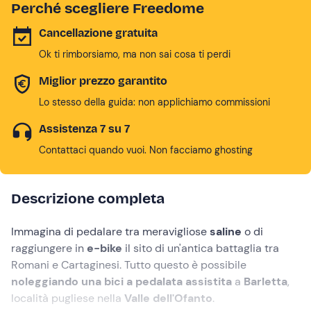
Perché scegliere Freedome
Cancellazione gratuita
Ok ti rimborsiamo, ma non sai cosa ti perdi
Miglior prezzo garantito
Lo stesso della guida: non applichiamo commissioni
Assistenza 7 su 7
Contattaci quando vuoi. Non facciamo ghosting
Descrizione completa
Immagina di pedalare tra meravigliose
saline
o di
raggiungere in
e-bike
il sito di un'antica battaglia tra
Romani e Cartaginesi. Tutto questo è possibile
noleggiando una bici a pedalata assistita
a
Barletta
,
località pugliese nella
Valle dell'Ofanto
.