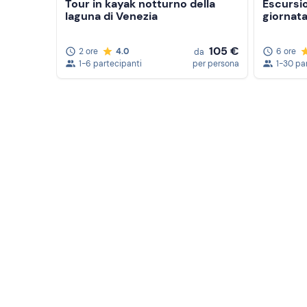
Tour in kayak notturno della
Escursio
laguna di Venezia
giornat
105 €
2 ore
4.0
6 ore
da
1-6 partecipanti
per persona
1-30 pa