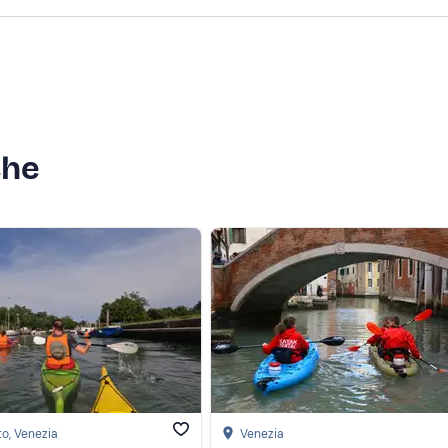
che
to
, Venezia
Venezia