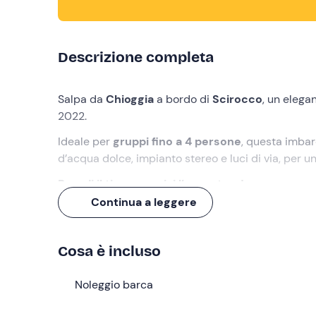
Descrizione completa
Salpa da
Chioggia
a bordo di
Scirocco
, un elega
2022.
Ideale per
gruppi fino a 4 persone
, questa imbar
d’acqua dolce, impianto stereo e luci di via, per 
Prendi il timone e vivi l’avventura!
Continua a leggere
Cosa faremo
Ci incontreremo al punto di ritrovo a
Chioggia (VE
Cosa è incluso
pratiche necessarie, parteciperai a un breve
brie
guidare l'imbarcazione e ti saranno fornite informazio
Noleggio barca
La
barca "Scirocco"
è omologata per 6 persone, m