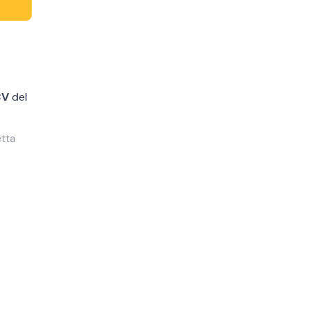
CV
del
etta