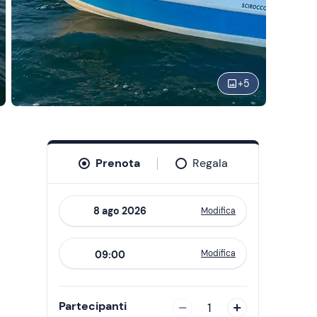
+
5
Prenota
Regala
Modifica
Navigate
forward
Modifica
09:00
to
interact
with
Partecipanti
1