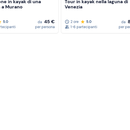
ne in kayak di una
Tour in kayak nella laguna di
a a Murano
Venezia
45 €
5.0
2 ore
5.0
da
da
rtecipanti
per persona
1-6 partecipanti
per pe