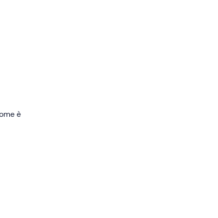
 della
ar
cola
tra
damente
na
 come è