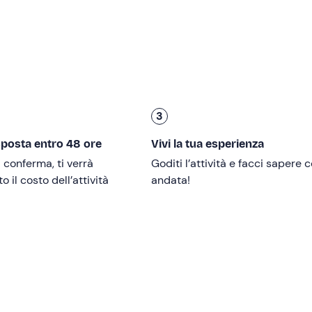
tore potente e affidabile, potrai esplorare i
canali navigabili
ssità di patente nautica.
do
e
Pellestrina
, piccoli gioielli che separano la laguna dal M
 visitare il borgo medievale di
Malamocco
, definito una "pic
ina
, invece, ti attendono i celebri
Murazzi
, antichi argini in pie
ve potrai gustare specialità locali con una vista spettacolare.
3
lita
, potrai fare un tuffo nelle acque limpide e risalire como
tto di navigazione ancora più piacevole.
sposta entro 48 ore
Vivi la tua esperienza
o di partenza
entro e non oltre le
ore 18:00
. L'attività avrà u
i conferma, ti verrà
Goditi l’attività e facci sapere
 il costo dell’attività
andata!
ione è necessario avere un
minimo di 20 anni
mentre non è
ica.
ia a rotelle
o con difficoltà nella deambulazione.