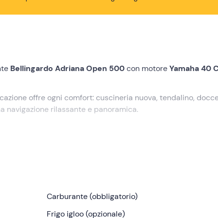
nte
Bellingardo Adriana Open 500
con motore
Yamaha 40 
cazione offre ogni comfort: cuscineria nuova, tendalino, docc
una navigazione rilassante e panoramica.
)
, dove verrai accolto dagli organizzatori dell'attività. Dopo le
fing
di circa 10 minuti, durante il quale ti verrà spiegato come
ni utili sull'itinerario.
Carburante (obbligatorio)
a per garantirti un comfort assoluto è consigliata per
4
Frigo igloo (opzionale)