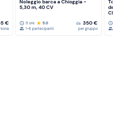
Noleggio barca a Chioggia -
Tour in barc
5,30 m, 40 CV
dell'acquaco
Chioggia
85 €
350 €
9 ore
5.0
1,5 ore
5.
da
rsona
1-6 partecipanti
per gruppo
1-5 partecipa