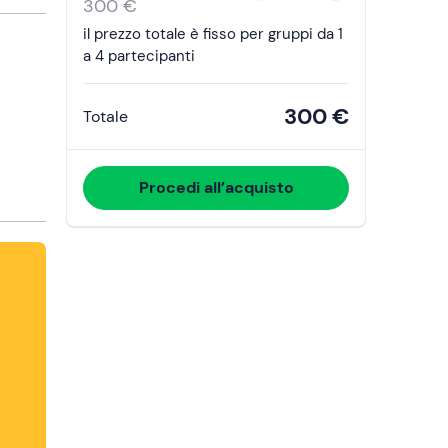
the
300 €
calendar
il prezzo totale è fisso per gruppi da 1
and
a 4 partecipanti
select
a
300 €
Totale
date.
Press
the
Procedi all’acquisto
question
mark
key
to
get
the
keyboard
shortcuts
for
changing
dates.