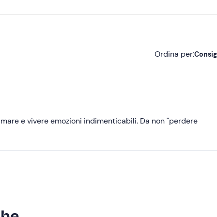
Ordina per:
Consig
Consigliate
Più recenti
Meno recenti
 mare e vivere emozioni indimenticabili. Da non "perdere
Più alte
Più basse
che