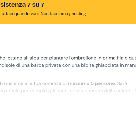
sistenza 7 su 7
tattaci quando vuoi. Non facciamo ghosting
che lottano all'alba per piantare l'ombrellone in prima fila e que
ndisole di una barca privata con una bibita ghiacciata in mano
tri
insieme alla tua comitiva di
massimo 5 persone
. Sarà
po ideale per riempirti gli occhi con i panorami della celebre
ile di
Cala Pulcino
. Metti la crema solare, la rotta la decidi tu
9:00
nel punto di ritrovo a
Lampedusa (AG)
.
azione, il personale di bordo vi accoglierà per un
briefing di 1