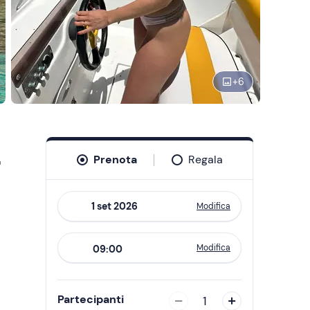
+
6
-
Prenota
Regala
Modifica
Navigate
forward
Modifica
09:00
to
interact
with
Partecipanti
1