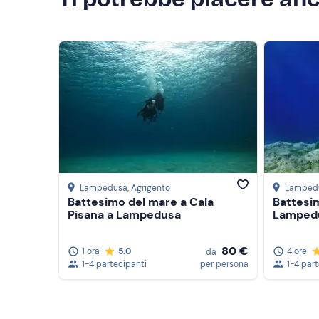
Lampedusa
, Agrigento
Lamped
Battesimo del mare a Cala
Battesi
Pisana a Lampedusa
Lamped
80 €
1 ora
5.0
4 ore
da
1-4 partecipanti
per persona
1-4 par