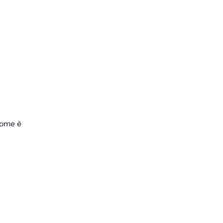
ala
mo 9
 come è