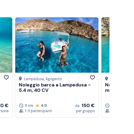
Lampedusa
, Agrigento
Lampedusa
, 
Noleggio barca a Lampedusa -
Noleggio ba
5.4 m, 40 CV
m, 40 CV
10 €
150 €
8 ore
4.0
8 ore
da
rsona
1-3 partecipanti
per gruppo
1-6 partecipa