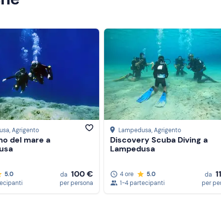
usa
, Agrigento
Lampedusa
, Agrigento
mo del mare a
Discovery Scuba Diving a
usa
Lampedusa
100 €
1
5.0
4 ore
5.0
da
da
tecipanti
per persona
1-4 partecipanti
per pe