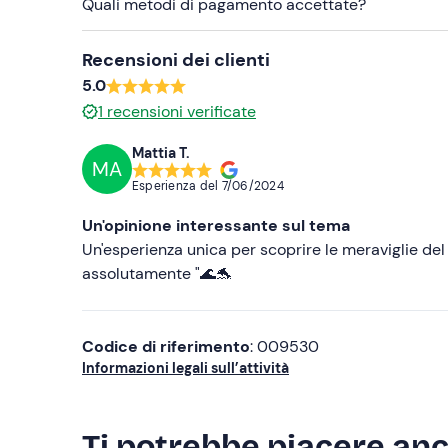
Quali metodi di pagamento accettate?
Abbigliamento adatto alla stagione
Costume da bagno
Recensioni dei clienti
5.0
Non dimenticare di portare
1
recensioni verificate
Documento d'identità
Mattia T.
MA
Esperienza del
7/06/2024
Un'opinione interessante sul tema
Un'esperienza unica per scoprire le meraviglie del
assolutamente "🌊🐬
Codice di riferimento
: 009530
Informazioni legali sull’attività
Ti potrebbe piacere an