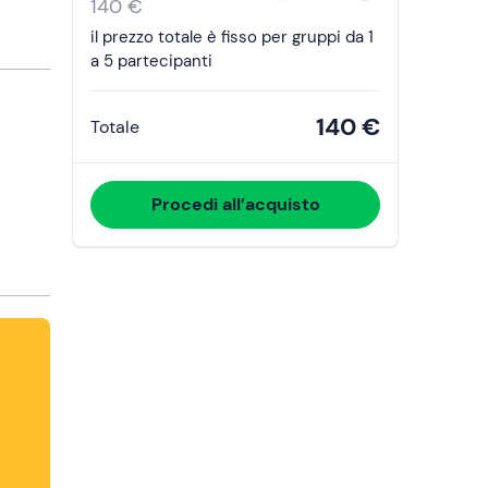
the
140 €
calendar
il prezzo totale è fisso per gruppi da 1
and
a 5 partecipanti
select
a
140 €
Totale
date.
Press
the
Procedi all’acquisto
question
mark
key
to
get
the
keyboard
shortcuts
for
changing
dates.