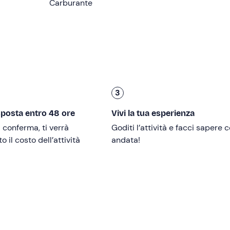
Carburante
l'isola con i punti migliori in cui navigare e le zone di sosta
e sicurezza.
5,5 metri
equipaggiato con un motore da
40 CV
, che potrete
te ogni comfort per una giornata perfetta:
tendalino
, ampio
dolce e un
igloo con ghiaccio e acqua
in bottiglia inclusa.
itinerario. Potrete fare rotta verso la celebre
Isola dei Conigli
,
3
 indimenticabile, oppure esplorare le spettacolari falesie di
C
.
sposta entro 48 ore
Vivi la tua esperienza
ntro le ore 18:00
al punto di partenza, per un totale di
massi
i conferma, ti verrà
Goditi l’attività e facci sapere
 il costo dell’attività
andata!
o 18 anni
. Non sono previsti limiti d'età per i passeggeri.
autica
.
 problemi di mobilità
.