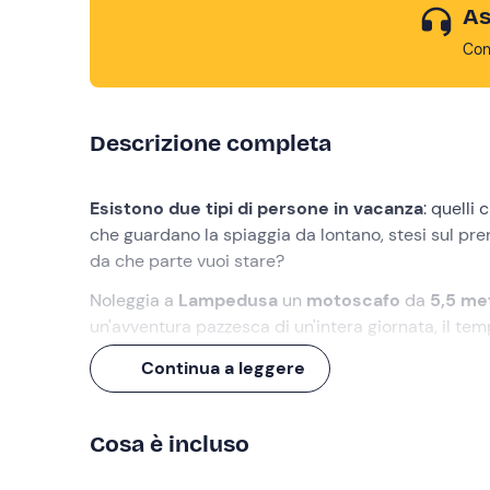
As
Con
Descrizione completa
Esistono due tipi di persone in vacanza
: quelli 
che guardano la spiaggia da lontano, stesi sul pre
da che parte vuoi stare?
Noleggia a
Lampedusa
un
motoscafo
da
5,5 me
un'avventura pazzesca di un'intera giornata, il tem
dei Conigli
o per galleggiare nel turchese incredib
Continua a leggere
Cosa faremo
Cosa è incluso
Potrete ritirare l'imbarcazione a partire dalle
ore 
Al vostro arrivo, dopo la firma del contratto di loc