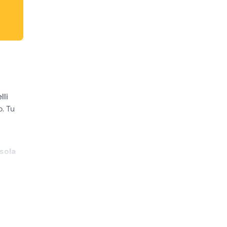
lli
. Tu
Isola
!
0/15