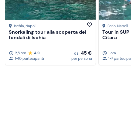
Abbigliamento da mare
Costume da bagno
Ischia
, Napoli
Forio
, Napoli
Non dimenticare di portare
Snorkeling tour alla scoperta dei
Tour in SUP a I
fondali di Ischia
Citara
Telo mare
Crema solare
45 €
2,5 ore
4.9
1 ora
da
1-10 partecipanti
per persona
1-7 partecipanti
Occhiali da sole