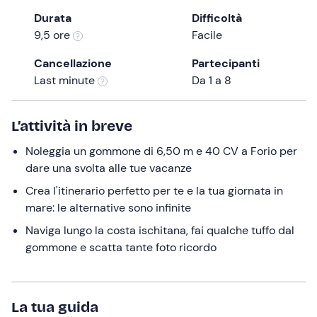
the
Durata
Difficoltà
question
9,5 ore
Facile
mark
Cancellazione
Partecipanti
key
Last minute
Da 1 a 8
to
get
the
L’attività in breve
keyboard
Noleggia un gommone di 6,50 m e 40 CV a Forio per
shortcuts
dare una svolta alle tue vacanze
for
changing
Crea l'itinerario perfetto per te e la tua giornata in
dates.
mare: le alternative sono infinite
Naviga lungo la costa ischitana, fai qualche tuffo dal
gommone e scatta tante foto ricordo
La tua guida