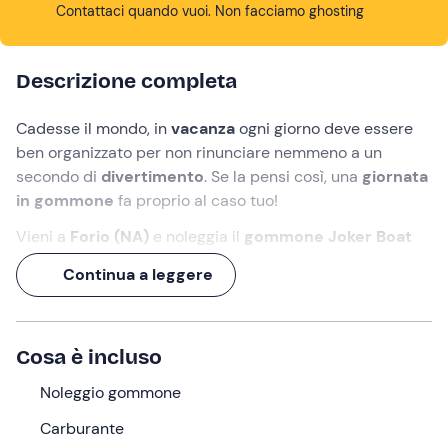
Contattaci quando vuoi. Non facciamo ghosting
Descrizione completa
Cadesse il mondo, in
vacanza
ogni giorno deve essere
ben organizzato per non rinunciare nemmeno a un
secondo di
divertimento
. Se la pensi così, una
giornata
in gommone
fa proprio al caso tuo!
Vieni a
Forio (NA)
e noleggia il
gommone Joker Boat
Coaster
,
lungo 6,50 metri
,
dotato di un
motore da 40
Continua a leggere
CV
e in grado di ospitare
fino a 8 persone
. Per guidarlo,
non ti serve la patente nautica
!
Segui l'
itinerario che preferisci
: naviga lungo la
costa
Cosa è incluso
ischitana
facendo qualche sosta per ammirare il
panorama da
Noleggio gommone
punti di osservazione imperdibili
o
prendi il sole
e
tuffati dal gommone
tutto il giorno. Le
Carburante
possibilità sono infinite e, se sei un patito