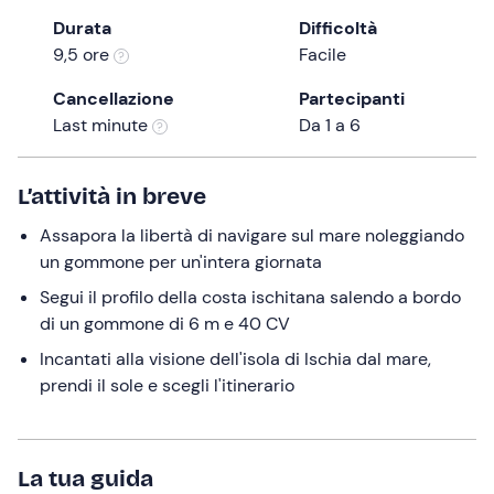
the
Durata
Difficoltà
question
9,5 ore
Facile
mark
Cancellazione
Partecipanti
key
Last minute
Da 1 a 6
to
get
the
L’attività in breve
keyboard
Assapora la libertà di navigare sul mare noleggiando
shortcuts
un gommone per un'intera giornata
for
changing
Segui il profilo della costa ischitana salendo a bordo
dates.
di un gommone di 6 m e 40 CV
Incantati alla visione dell'isola di Ischia dal mare,
prendi il sole e scegli l'itinerario
La tua guida