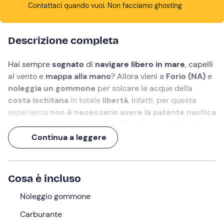
Contattaci quando vuoi. Non facciamo ghosting
Descrizione completa
Hai sempre
sognato
di
navigare libero in mare
, capelli
al vento e
mappa alla mano
? Allora vieni a
Forio (NA)
e
noleggia un gommone
per solcare le acque della
costa ischitana
in totale
libertà
. Infatti, per questa
esperienza
non è necessario avere la patente nautica
o seguire un itinerario preciso. Sarai tu a scegliere il
piano della giornata!
Continua a leggere
Il
gommone Predator
è
lungo 6 metri
, ha un
motore
da 40 CV
e può ospitare
fino a 6 persone
. Sali a bordo,
Cosa è incluso
segui il profilo della
costa ischitana
e innamorati della
vista di
Ischia
dal mare.
Noleggio gommone
Assapora l'
aria salmastra
e fatti scaldare dal
sole
Carburante
mentre ti rilassi a bordo del gommone o fai una sosta