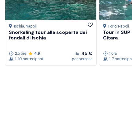
Abbigliamento consigliato
Abbigliamento da mare
Costume da bagno
Ischia
, Napoli
Forio
, Napoli
Snorkeling tour alla scoperta dei
Tour in SUP a I
Non dimenticare di portare
fondali di Ischia
Citara
Telo mare
45 €
2,5 ore
4.9
1 ora
da
Crema solare
1-10 partecipanti
per persona
1-7 partecipanti
Occhiali da sole