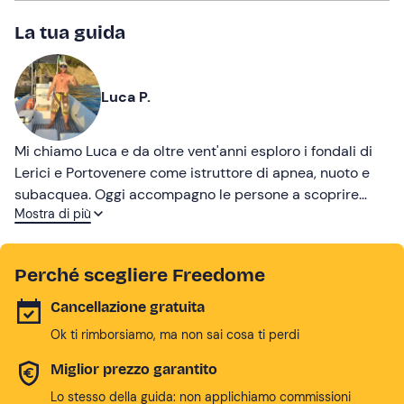
La tua guida
Luca P.
Mi chiamo Luca e da oltre vent'anni esploro i fondali di
Lerici e Portovenere come istruttore di apnea, nuoto e
subacquea. Oggi accompagno le persone a scoprire
Mostra di più
questo angolo di Liguria con gli occhi di chi lo conosce
bene!
Perché scegliere Freedome
Cancellazione gratuita
Ok ti rimborsiamo, ma non sai cosa ti perdi
Miglior prezzo garantito
Lo stesso della guida: non applichiamo commissioni