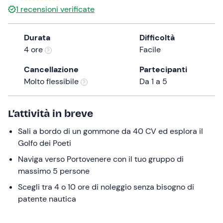
a
1
recensioni verificate
date.
Press
Durata
Difficoltà
the
4 ore
Facile
question
mark
Cancellazione
Partecipanti
key
Molto flessibile
Da 1 a 5
to
get
L’attività in breve
the
keyboard
Sali a bordo di un gommone da 40 CV ed esplora il
shortcuts
Golfo dei Poeti
for
Naviga verso Portovenere con il tuo gruppo di
changing
massimo 5 persone
dates.
Scegli tra 4 o 10 ore di noleggio senza bisogno di
patente nautica