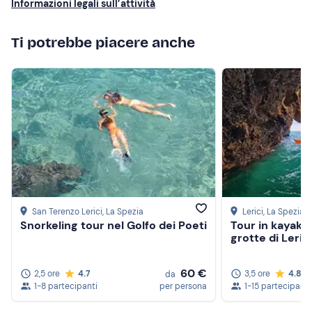
Costume da bagno
Informazioni legali sull’attività
Più alte
Non dimenticare di portare
Ti potrebbe piacere anche
Più basse
Telo mare
Crema solare
Pranzo al sacco
Documento di identità
San Terenzo Lerici
, La Spezia
Lerici
, La Spezia
Snorkeling tour nel Golfo dei Poeti
Tour in kayak tr
grotte di Leric
60 €
2,5 ore
4.7
3,5 ore
4.8
da
1-8 partecipanti
per persona
1-15 partecipanti