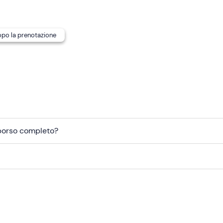
ne al costo supplementare di
30€
e
kit da snorkeling
al cos
dopo la prenotazione
mborso completo?