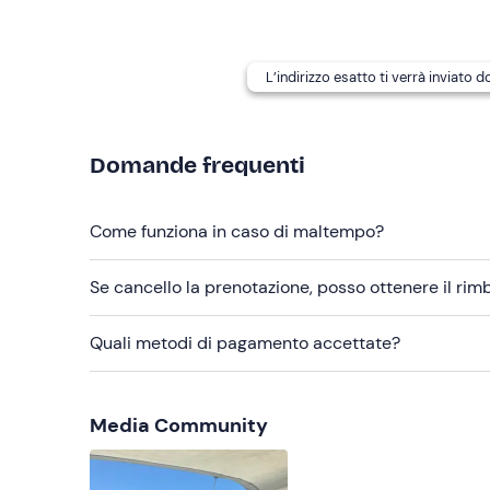
consumo.
È possibile richiedere
kit da pesca
per due perso
supplementare di
10€
.
L’indirizzo esatto ti verrà inviato 
Abbigliamento consigliato
Abbigliamento da mare
Domande frequenti
Non dimenticare di portare
Come funziona in caso di maltempo?
Crema solare
Asciugamano
Se cancello la prenotazione, posso ottenere il ri
Costume da bagno
Quali metodi di pagamento accettate?
Cibo e acqua
Media Community