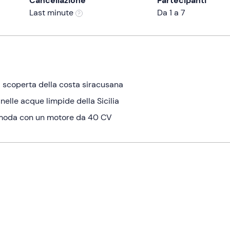
Cancellazione
Partecipanti
Last minute
Da 1 a 7
a scoperta della costa siracusana
 nelle acque limpide della Sicilia
omoda con un motore da 40 CV