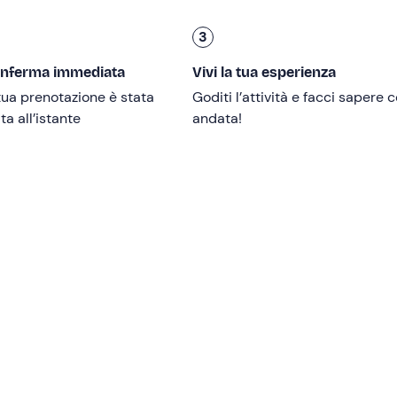
3
a skipper non richiede patente nautica. La barca può essere gu
onferma immediata
Vivi la tua esperienza
ua prenotazione è stata
Goditi l’attività e facci sapere
a all’istante
andata!
e
, compatibilmente con le condizioni meteo. Inoltre,
da inizio
 giornata intera sarà di
10 ore
mentre
dal 17 agosto a fine
Red Sea Medusa 190
o
Trimarchi 57S
di
lunghezza 5,70 met
upplementare di
25€/h
per un minimo di 4 ore; dal 9 al 15 agos
credito a garanzia
oppure
deposito di 300€
.
cipazione, ma andrà saldato alla fine del viaggio in base al