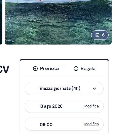
+
6
CV
Prenota
Regala
mezza giornata (4h)
Modifica
Navigate
forward
Modifica
09:00
to