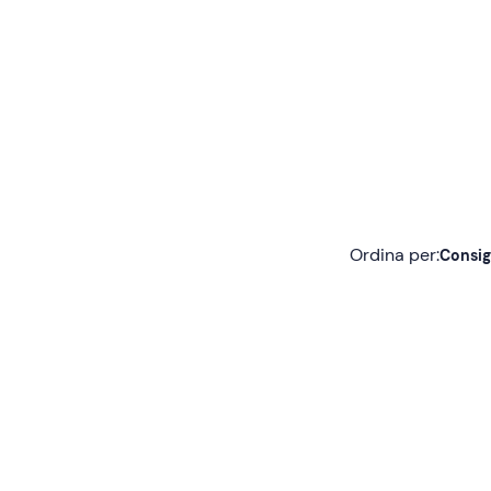
Ordina per:
Consig
Consigliate
Più recenti
Meno recenti
Più alte