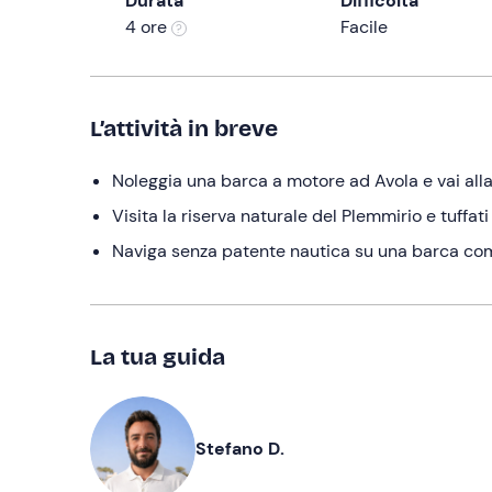
Durata
Difficoltà
4 ore
Facile
L’attività in breve
Noleggia una barca a motore ad Avola e vai all
Visita la riserva naturale del Plemmirio e tuffati
Naviga senza patente nautica su una barca c
La tua guida
Stefano D.