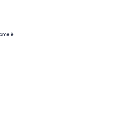
idata
 come è
ri
e
to lo