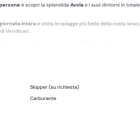
7 persone
e scopri la splendida
Avola
e i suoi dintorni in totale
giornata intera
e visita le spiagge più belle della costa sirac
di Vendicari
.
rio di esplorare dal mare questi magnifici luoghi!
o equipaggio ti consegnerà la
barca a motore
, spiegandoti tut
me per navigare in sicurezza
.
scoprire. Potrai visitare la
Skipper (su richiesta)
costa del Plemmirio
, la
Riserva
e
Calamosche
. Qualsiasi direzione sceglierai, il mare vi riserv
Carburante
autica
, è ampia, comoda e
facile da guidare
. È dotata di div
dalino, doccetta ad acqua dolce, scaletta per comodo accesso
ione da
mezza giornata
oppure di una
giornata intera
.