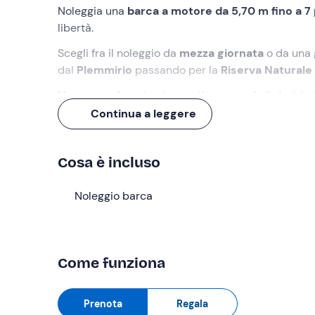
Noleggia una
barca a motore da 5,70 m fino a 
libertà.
Scegli fra il noleggio da
mezza giornata
o da una
dal
Plemmirio
passando per la
Riserva Naturale 
Non serve la patente nautica
, ma solo il deside
Continua a leggere
Cosa faremo
L'appuntamento è al porto di
Avola
, dove il nostr
Cosa è incluso
che c'è da sapere sulla sua conduzione e sulle
nor
La costa siracusana è ricca di spiagge e luoghi da 
Noleggio barca
Naturale di Vendicari
e le spiagge di
Marianelli
incredibili sorprese!
Questa barca a noleggio
non richiede patente n
Come funziona
a poppa, prendisole a prua, impianto stereo, ten
acqua e tutti i dispositivi di sicurezza.
Prenota
Regala
In fase di prenotazione è possibile scegliere l'opz