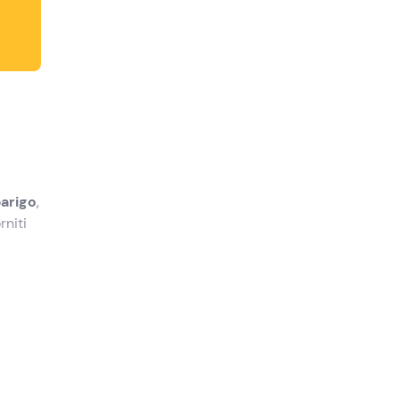
barigo
,
rniti
ti darà
25
o
a fare