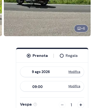
+
6
Prenota
Regala
Modifica
Navigate
forward
Modifica
09:00
to
interact
with
Vespa
1