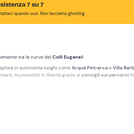
sistenza 7 su 7
tattaci quando vuoi. Non facciamo ghosting
emente tra le curve dei
Colli Euganei
!
splora in autonomia luoghi come
Arquà Petrarca
e
Villa Bar
marti, muovendoti in libertà grazie ai
consigli sui percorsi
fo
itrovo a
Montegrotto Terme (PD)
, dove lo staff del noleggio 
e il modello ideale per le tue esigenze tra una
Vespa Sprint 1
staff ti consegnerà il
casco
e ti illustrerà i migliori percorsi d