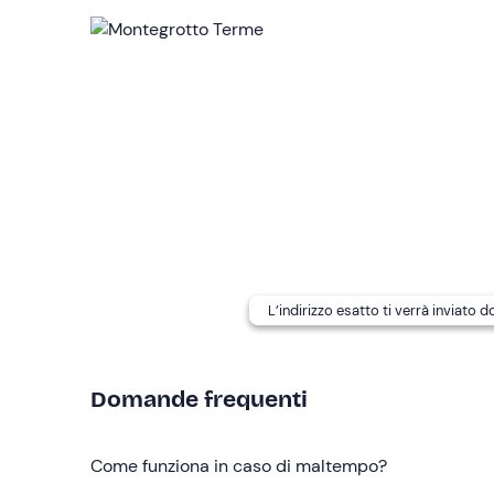
Il noleggiatore dispone di
5 Vespe
per un massimo
Prima del ritiro è richiesto il versamento di una
ca
noleggiatore o in
contanti
.
In loco è presente un
parcheggio gratuito
. Il pu
Abbigliamento consigliato
Abbigliamento comodo
Scarpe chiuse
L’indirizzo esatto ti verrà inviato 
Non dimenticare di portare
Patente B o A
Domande frequenti
Documento di identità
Come funziona in caso di maltempo?