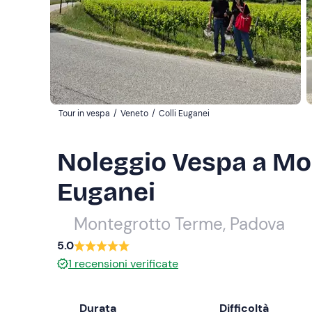
Tour in vespa
/
Veneto
/
Colli Euganei
Noleggio Vespa a Mon
Euganei
Montegrotto Terme, Padova
5.0
1
recensioni verificate
Durata
Difficoltà