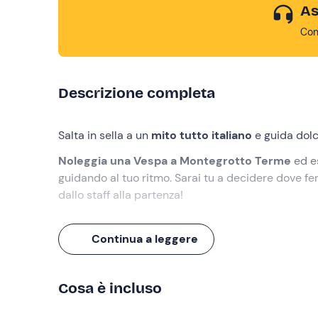
As
Con
Descrizione completa
Salta in sella a un
mito tutto italiano
e guida dolc
Noleggia una Vespa a Montegrotto Terme
ed e
guidando al tuo ritmo. Sarai tu a decidere dove fer
dallo staff alla partenza!
Cosa faremo
Continua a leggere
L'appuntamento è all'orario indicato nel punto di r
il benvenuto e ti consegnerà la tua
Vespa
.
Cosa è incluso
In base alla patente di cui disponi, potrai sceglier
una
Vespa GTS 310
, entrambe firmate Piaggio. Lo 