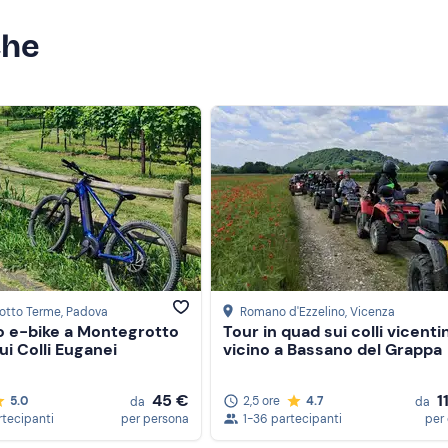
che
otto Terme
, Padova
Romano d'Ezzelino
, Vicenza
o e-bike a Montegrotto
Tour in quad sui colli vicentin
i Colli Euganei
vicino a Bassano del Grappa
45 €
1
5.0
2,5 ore
4.7
da
da
rtecipanti
per persona
1-36 partecipanti
per