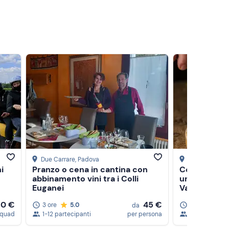
Due Carrare
, Padova
Tregnago
, Ver
i
Pranzo o cena in cantina con
Cena o pran
abbinamento vini tra i Colli
una lussosa 
Euganei
Valpolicella
10 €
45 €
3 ore
5.0
2 ore
5.0
da
 quad
1-12 partecipanti
per persona
1-40 partecip