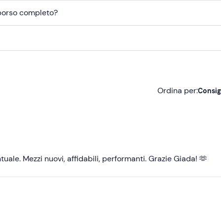
mborso completo?
Ordina per:
Consig
Consigliate
Più recenti
Meno recenti
uale. Mezzi nuovi, affidabili, performanti. Grazie Giada! 🫶
Più alte
Più basse