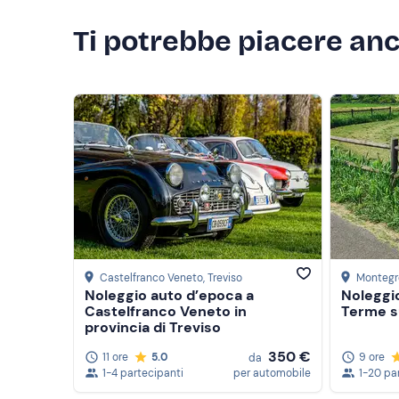
Ti potrebbe piacere an
Castelfranco Veneto
, Treviso
Montegr
Noleggio auto d’epoca a
Noleggi
Castelfranco Veneto in
Terme su
provincia di Treviso
350 €
11 ore
5.0
9 ore
da
1-4 partecipanti
per automobile
1-20 pa