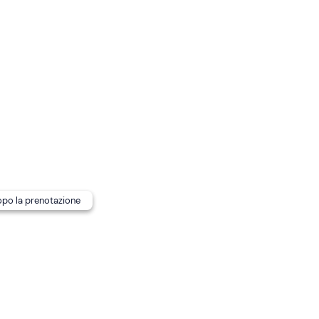
 di 10 partecipanti.
Non è consentito scambiarsi alla guid
parra cauzionale di 500€
, tramite
carta di credito
intestata
nto di ritrovo
è raggiungibile con i mezzi pubblici
.
dopo la prenotazione