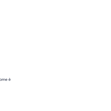
 anni
a
.
vista
tale di
 come è
to