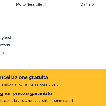
Molto flessibile
Da 1 a 5
Euganei
intorni
ano
ncellazione gratuita
ti rimborsiamo, ma non sai cosa ti perdi
glior prezzo garantito
stesso della guida: non applichiamo commissioni