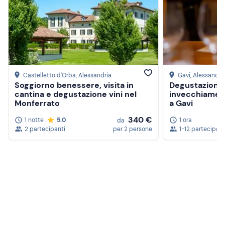
Castelletto d'Orba
, Alessandria
Gavi
, Alessandri
Soggiorno benessere, visita in
Degustazione d
cantina e degustazione vini nel
invecchiamento
Monferrato
a Gavi
340 €
1 notte
5.0
1 ora
da
2 partecipanti
per 2 persone
1-12 partecipant