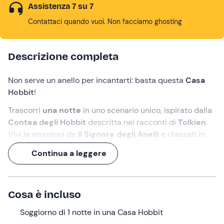
Assistenza 7 su 7
Contattaci quando vuoi. Non facciamo ghosting
Descrizione completa
Non serve un anello per incantarti: basta questa
Casa
Hobbit
!
Trascorri
una notte
in uno scenario unico, ispirato dalla
Contea degli Hobbit
descritta nei racconti di
Tolkien
.
Vivi le emozioni de
Il Signore degli Anelli
e rilassati in
un'atmosfera indimenticabile.
Continua a leggere
Poi gusta una
deliziosa colazione
in una stanza a tema!
Cosa faremo
Cosa è incluso
L'alloggio si trova a
Rocca Grimalda
(AL)
. Una volta
Soggiorno di 1 notte in una Casa Hobbit
giunti a destinazione, potrete effettuare il
check-in a