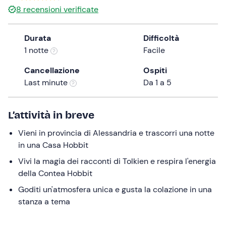
8
recensioni verificate
the
question
mark
Durata
Difficoltà
key
1 notte
Facile
to
Cancellazione
Ospiti
get
Last minute
Da 1 a 5
the
keyboard
shortcuts
L’attività in breve
for
changing
Vieni in provincia di Alessandria e trascorri una notte
dates.
in una Casa Hobbit
Vivi la magia dei racconti di Tolkien e respira l'energia
della Contea Hobbit
Goditi un'atmosfera unica e gusta la colazione in una
stanza a tema