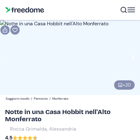
Prenota o regala
Prenota
Regala
Modifica
Navigate
forward
Modifica
14:00
to
interact
+
20
with
Ospiti
1
the
160 €
Soggiorni insoliti
/
Piemonte
/
Monferrato
calendar
and
Notte in una Casa Hobbit nell'Alto
select
Monferrato
a
Rocca Grimalda, Alessandria
date.
4.5
Press