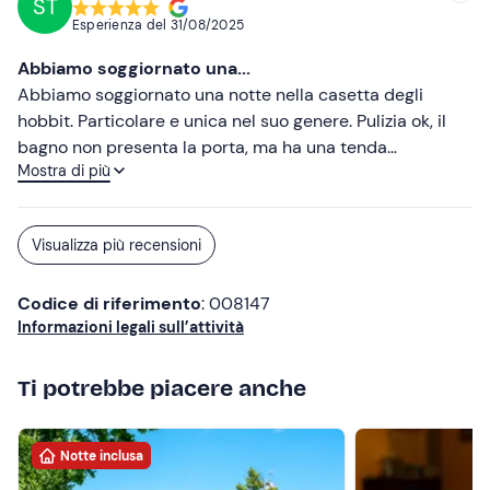
ST
ridotta è stata comunque di nostro gusto. In una stanza
Abbigliamento comodo adatto alla stagione
Esperienza del
31/08/2025
adiacente all'alloggio sono disponibili sempre tisane e
the con bollitore e microonde. L'unico motivo per il quale
Abbiamo soggiornato una...
non assegno 5 stelle è l'assenza del bidet, che mi
Abbiamo soggiornato una notte nella casetta degli
aspettavo anche in questo tipo di alloggio.
hobbit. Particolare e unica nel suo genere. Pulizia ok, il
bagno non presenta la porta, ma ha una tenda
Mostra di più
oscurante. Se vuoi privacy non fa per te. Per noi non è
stato assolutamente un problema. Doccia Particolare,
camera con ambientazioni del Signore degli anelli.
Visualizza più recensioni
Colazione con diverse scelte. Ci ha accolto Celeste,
bravissima, cordiale e simpaticissima. L'unica cosa che
Codice di riferimento
: 008147
mi sento di consigliare è di mettere o un condizionatore
Informazioni legali sull’attività
o un ventilatore per poter areaggiare la stanza
sprovvista di finestra.
Ti potrebbe piacere anche
Notte inclusa