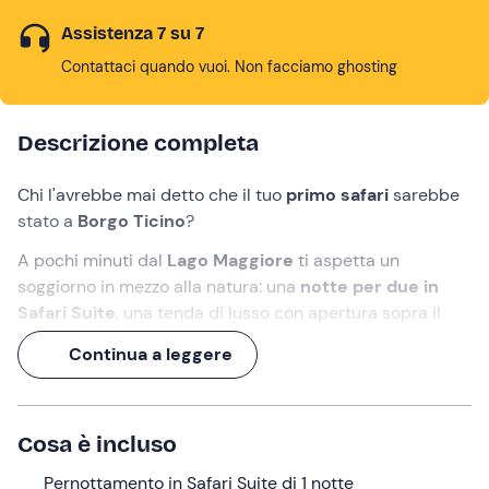
Assistenza 7 su 7
Contattaci quando vuoi. Non facciamo ghosting
Descrizione completa
Chi l'avrebbe mai detto che il tuo
primo safari
sarebbe
stato a
Borgo Ticino
?
A pochi minuti dal
Lago Maggiore
ti aspetta un
soggiorno in mezzo alla natura: una
notte per due in
Safari Suite
, una tenda di lusso con apertura sopra il
letto per
ammirare il cielo stellato
.
Continua a leggere
Non sarà l'Africa, ma anche i
cieli del Piemonte
sanno
regalare emozioni!
Cosa è incluso
Cosa faremo
Pernottamento in Safari Suite di 1 notte
Il
check-in
è previsto
dalle ore 15:00 alle 19:00
presso