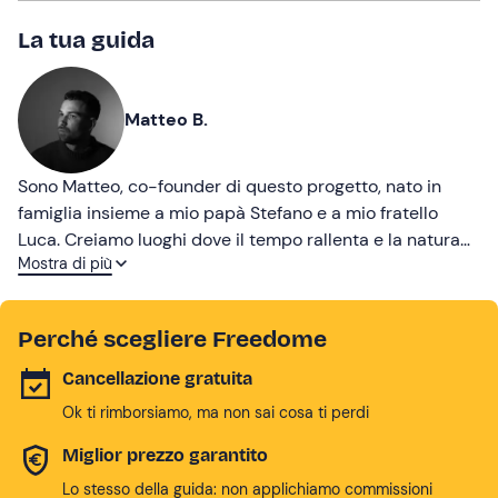
La tua guida
Matteo B.
Sono Matteo, co-founder di questo progetto, nato in
famiglia insieme a mio papà Stefano e a mio fratello
Luca. Creiamo luoghi dove il tempo rallenta e la natura
Mostra di più
diventa parte dell’esperienza. Le nostre Bubble non sono
solo pernottamenti, ma momenti da ricordare: notti
sotto le stelle, silenzio, emozioni condivise.
Perché scegliere Freedome
Cancellazione gratuita
Ok ti rimborsiamo, ma non sai cosa ti perdi
Miglior prezzo garantito
Lo stesso della guida: non applichiamo commissioni