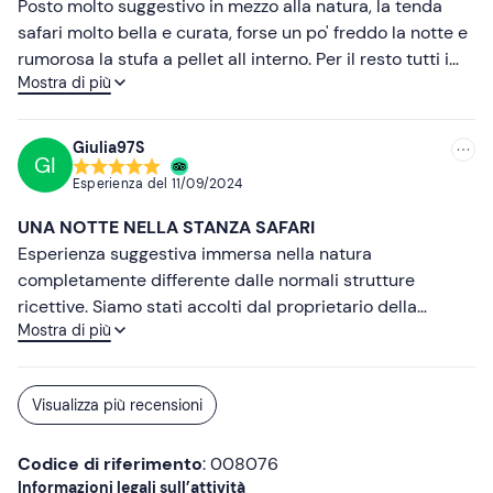
Posto molto suggestivo in mezzo alla natura, la tenda
safari molto bella e curata, forse un po' freddo la notte e
rumorosa la stufa a pellet all interno. Per il resto tutti i
Mostra di più
confort ci sono. Vasca idromassaggio privata molto
carina e in ambiente privato e tranquillo.
Giulia97S
GI
Esperienza del
11/09/2024
UNA NOTTE NELLA STANZA SAFARI
Esperienza suggestiva immersa nella natura
completamente differente dalle normali strutture
ricettive. Siamo stati accolti dal proprietario della
Mostra di più
struttura, una persona molto gentile che dopo averci
fatto fare un tour della cascina, raccontandoci alcune
peculiarità, ci ha accompagnati nella stanza “SAFARI”
Visualizza più recensioni
composta da giardinetto privato, falò,sedute comode
all’esterno, completamente immerse nel verde.
Codice di riferimento
: 008076
All’ingresso della stanza è presente un accogliente stufa
Informazioni legali sull’attività
a pellet e un arredo ricercato che trasporta veramente