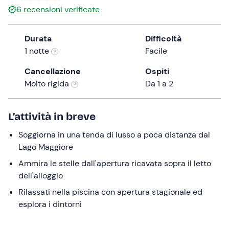
6
recensioni verificate
the
question
mark
Durata
Difficoltà
key
1 notte
Facile
to
Cancellazione
Ospiti
get
Molto rigida
Da 1 a 2
the
keyboard
shortcuts
L’attività in breve
for
changing
Soggiorna in una tenda di lusso a poca distanza dal
dates.
Lago Maggiore
Ammira le stelle dall'apertura ricavata sopra il letto
dell'alloggio
Rilassati nella piscina con apertura stagionale ed
esplora i dintorni