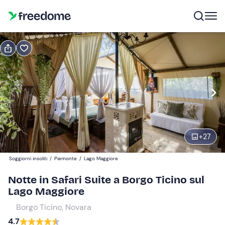
Prenota o regala
Prenota
Regala
Modifica
Navigate
forward
Modifica
15:00
to
interact
+
27
with
Ospiti
1
the
290 €
Soggiorni insoliti
/
Piemonte
/
Lago Maggiore
calendar
il prezzo totale è fisso per gruppi da 1 a 2 partecipanti
and
Notte in Safari Suite a Borgo Ticino sul
select
Lago Maggiore
a
Borgo Ticino, Novara
date.
4.7
Press