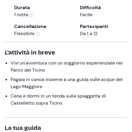
the
Durata
Difficoltà
question
1 notte
Facile
mark
Cancellazione
Partecipanti
key
Flessibile
Da 1 a 12
to
get
the
L’attività in breve
keyboard
Vivi un'avventura con un soggiorno esperienziale nel
shortcuts
Parco del Ticino
for
changing
Pagaia in canoa insieme a una guida sulle acque del
dates.
Lago Maggiore
Cena e dormi in un tenda sulla spiaggetta di
Castelletto sopra Ticino
La tua guida