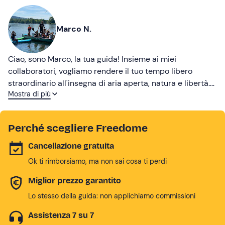
Marco N.
Ciao, sono Marco, la tua guida! Insieme ai miei
collaboratori, vogliamo rendere il tuo tempo libero
straordinario all'insegna di aria aperta, natura e libertà.
Mostra di più
Prova l'outdoor acquatico in Lombardia e Piemonte, tutto
l’anno e per tutti!
Perché scegliere Freedome
Cancellazione gratuita
Ok ti rimborsiamo, ma non sai cosa ti perdi
Miglior prezzo garantito
Lo stesso della guida: non applichiamo commissioni
Assistenza 7 su 7