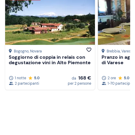
Costume da bagno
Abbigliamento termico (per la notte)
Non dimenticare di portare
Sacco a pelo
Power bank
Bogogno
, Novara
Brebbia
, Varese
Soggiorno di coppia in relais con
Pranzo in agri
Occhiali da sole
degustazione vini in Alto Piemonte
di Varese
Snack
168 €
1 notte
5.0
2 ore
5.0
da
Borraccia
2 partecipanti
per 2 persone
1-70 partecipan