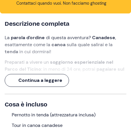
Contattaci quando vuoi. Non facciamo ghosting
Descrizione completa
La
parola d'ordine
di questa avventura?
Canadese
,
esattamente come la
canoa
sulla quale salirai e la
tenda
in cui dormirai!
Preparati a vivere un
soggiorno esperienziale nel
Parco del Ticino
: in meno di 24 ore, potrai
pagaiare sul
Lago Maggiore
e dormire sulla piccola spiaggia di
Continua a leggere
Castelletto sopra Ticino
, il tutto in compagnia di una
guida
.
Ah, ovviamente
cena
,
colazione
(e tante risate) sono
Cosa è incluso
incluse
!
Pernotto in tenda (attrezzatura inclusa)
Cosa faremo
Tour in canoa canadese
L'appuntamento è alle
ore 17:00
nel punto di ritrovo a