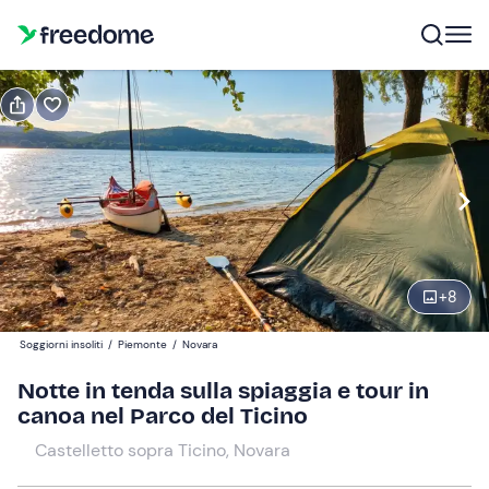
Prenota o regala
Prenota
Regala
Modifica
Navigate
forward
Modifica
17:00
to
interact
+
8
with
Partecipanti
1
the
185 €
Soggiorni insoliti
/
Piemonte
/
Novara
calendar
and
Notte in tenda sulla spiaggia e tour in
select
canoa nel Parco del Ticino
a
Castelletto sopra Ticino, Novara
date.
Press