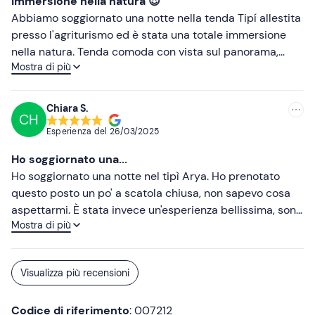
Immersione nella natura 😍
ottimi e cibo pure). Alla prossima!
Abbiamo soggiornato una notte nella tenda Tipí allestita
presso l'agriturismo ed è stata una totale immersione
nella natura. Tenda comoda con vista sul panorama,
Mostra di più
piccolo patio con sedie tavolino d due sdraio. Bagno
poco distante e tutto in ordine e pulito. Abbiamo cenato
presso la locanda con prodotti tipici e a un prezzo
Chiara S.
CH
onesto. Colazione servita direttamente in tenda con
Esperienza del
26/03/2025
prodotti freschi sia dolci che salati. È presente nella
struttura anche una piscina con zona relax
Ho soggiornato una...
(idromassaggio/sauna). Consigliamo un soggiorno qui se
Ho soggiornato una notte nel tipì Arya. Ho prenotato
avete voglia di prendere una pausa da tutto e
questo posto un po' a scatola chiusa, non sapevo cosa
disconnettervi nella natura.
aspettarmi. È stata invece un'esperienza bellissima, sono
Mostra di più
rimasta piacevolmente stupita dalla posizione
spettacolare completamente immersa nella natura e
dalla bellezza del posto. Il nostro tipì era curatissimo, è
Visualizza più recensioni
stato molto suggestivo dormirci. Vorrei ringraziare il
personale per esserci venuti incontro con un menù
Codice di riferimento
: 007212
vegano davvero squisito, abbiamo apprezzato tanto! Il