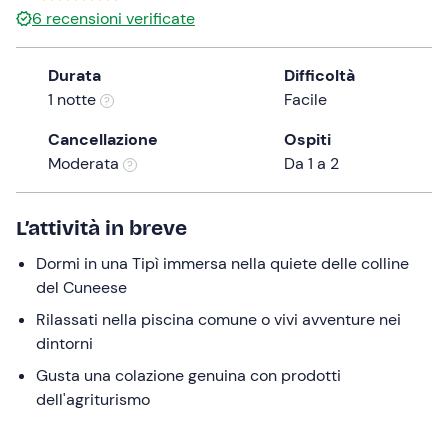
6
recensioni verificate
the
question
mark
Durata
Difficoltà
key
1 notte
Facile
to
Cancellazione
Ospiti
get
Moderata
Da 1 a 2
the
keyboard
shortcuts
L’attività in breve
for
changing
Dormi in una Tipì immersa nella quiete delle colline
dates.
del Cuneese
Rilassati nella piscina comune o vivi avventure nei
dintorni
Gusta una colazione genuina con prodotti
dell'agriturismo