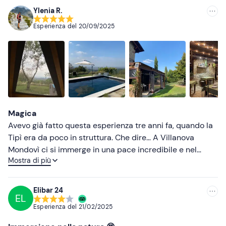
Ylenia R.
Torcia
Consigliate
Esperienza del
20/09/2025
Repellente per insetti
Più recenti
Meno recenti
Più alte
Più basse
Magica
Avevo già fatto questa esperienza tre anni fa, quando la
Tipì era da poco in struttura. Che dire… A Villanova
Mondovì ci si immerge in una pace incredibile e nel
Mostra di più
verde degli alberi. La location è meravigliosa e la notte in
tenda è un’esperienza che consiglio vivamente a tutti
coloro che amano il contatto con la natura. Noi abbiamo
Elibar 24
EL
usufruito anche della piscina vista la giornata splendida,
Esperienza del
21/02/2025
ma volendo in struttura sono disponibili sauna e
Idromassaggio. Poi la sera abbiamo cenato lì (prezzi