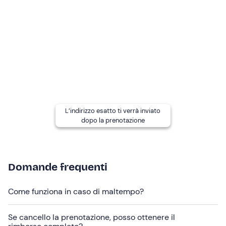
Il
check-out
è previsto
entro le ore 11:00
.
A chi è rivolto
La Tipì è pensata per ospitare al massimo
2 adulti
.
La struttura non è accessibile in sedia a rotelle.
Altre informazioni
L'esperienza è disponibile
da aprile a ottobre
.
L’indirizzo esatto ti verrà inviato
dopo la prenotazione
Check-in
: dalle 15:00
Check-out
: entro le 11:00
L'alloggio dispone di un
bagno riservato
, dotato di
Domande frequenti
lavandino, WC e doccia esterna, situato a pochi metri
dalla Tipì. Non ci sono
prese di corrente
nella tenda,
Come funziona in caso di maltempo?
ma l'host ti fornirà un powerbank o ti indicherà una
presa di corrente in prossimità della Tipì.
Se cancello la prenotazione, posso ottenere il