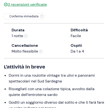
a
3
recensioni verificate
date.
Press
Conferma immediata
the
question
Durata
Difficoltà
mark
1 notte
Facile
key
to
Cancellazione
Ospiti
get
Molto flessibile
Da 1 a 4
the
keyboard
L’attività in breve
shortcuts
for
Dormi in una roulotte vintage tra ulivi e panorami
changing
spettacolari nel Sud Sardegna
dates.
Risvegliati con una colazione tipica, avvolto dalla
quiete dell’entroterra sardo
Goditi un soggiorno diverso dal solito e che ti farà fare