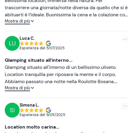
Meno recenti
Bellissima location, immersa nella natura. Per
trascorrere una giornata/notte diversa da quello che si è
Più alte
abituarti è l’ideale. Buonissima la cena e la colazione con
Mostra di più
prodotti freschi e di stagione. Consigliato!
Più basse
Luca C.
LU
Esperienza del
5/07/2025
Glamping situato all'interno...
Glamping situato all'interno di un bellissimo uliveto.
Location tranquilla per riposare la mente e il corpo.
Abbiamo passato una notte nella Roulotte Bosana.
Mostra di più
Aperitivo/cena buonissimo con prodotti locali di ottima
qualità e colazione buonissima. Cocktail particolari e
molto buoni fatti usando anche i vari tipi di olio prodotti
Simona L.
SI
dall'azienda. Consigliatissimo.
Esperienza del
9/05/2025
Location molto carina...