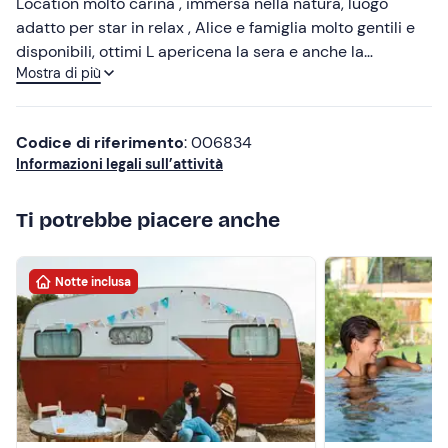
Location molto carina , immersa nella natura, luogo
adatto per star in relax , Alice e famiglia molto gentili e
disponibili, ottimi L apericena la sera e anche la
Mostra di più
colazione. Consigliatissimo!
Codice di riferimento
: 006834
Informazioni legali sull’attività
Ti potrebbe piacere anche
Notte inclusa