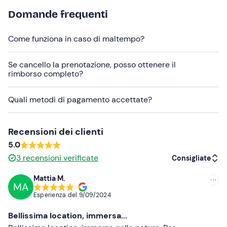
indicati nell'e-mail di conferma prenotazione per
Domande frequenti
comunicare eventuali esigenze alimentari.
La struttura è difficilmente raggiungibile con i mezzi
Come funziona in caso di maltempo?
pubblici; in loco è presente un parcheggio gratuito.
Se cancello la prenotazione, posso ottenere il
Abbigliamento consigliato
rimborso completo?
Abbigliamento adatto alla stagione
Quali metodi di pagamento accettate?
Non dimenticare di portare
Powerbank
Recensioni dei clienti
5.0
3
recensioni verificate
Consigliate
Mattia M.
MA
Consigliate
Esperienza del
9/09/2024
Più recenti
Bellissima location, immersa...