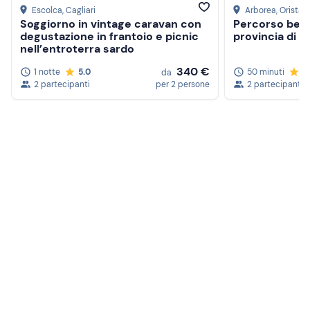
Escolca
, Cagliari
Arborea
, Oristan
Soggiorno in vintage caravan con
Percorso bene
degustazione in frantoio e picnic
provincia di O
nell’entroterra sardo
340 €
1 notte
5.0
50 minuti
5
da
2 partecipanti
per 2 persone
2 partecipanti