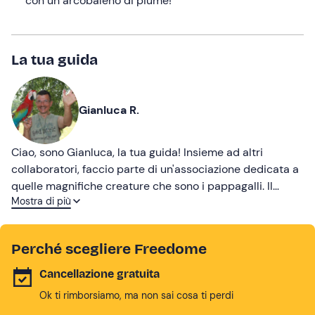
con un arcobaleno di piume!
La tua guida
Gianluca R.
Ciao, sono Gianluca, la tua guida! Insieme ad altri
collaboratori, faccio parte di un'associazione dedicata a
quelle magnifiche creature che sono i pappagalli. Il
Mostra di più
nostro obiettivo è una corretta divulgazione dei temi
legati alla tutela, alla conservazione, alla gestione
quotidiana e alla valorizzazione di questi animali che
Perché scegliere Freedome
fanno parte della nostra famiglia. Alla quale presto ti
unirai anche tu!
Cancellazione gratuita
Ok ti rimborsiamo, ma non sai cosa ti perdi