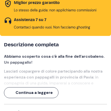
Miglior prezzo garantito
Lo stesso della guida: non applichiamo commissioni
Assistenza 7 su 7
Contattaci quando vuoi. Non facciamo ghosting
Descrizione completa
Abbiamo scoperto cosa c'è alla fine dell'arcobaleno.
Un pappagallo!
Lasciati cospargere di colore partecipando alla nostra
esperienza con pappagalli in provincia di Pavia
: in
compagnia di una guida, imparerai a conoscere e
interagirai direttamente con numerose specie di
Continua a leggere
volatili
. Il tutto nel contesto di un'associazione che si
occupa di
salvare e curare volatili che provengono
da situazioni di disagio
.