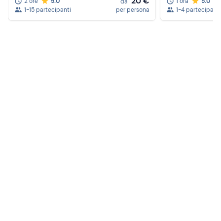
20 €
2 ore
5.0
1 ora
5.0
da
1-15 partecipanti
per persona
1-4 partecipanti