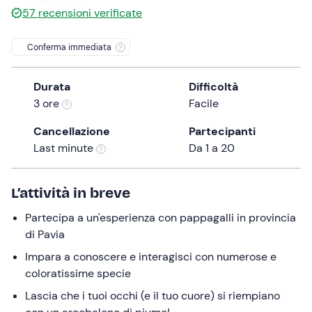
0 €
57
recensioni verificate
the
question
Conferma immediata
mark
key
to
Durata
Difficoltà
get
3 ore
Facile
the
Cancellazione
Partecipanti
keyboard
Last minute
Da 1 a 20
shortcuts
for
changing
L’attività in breve
dates.
Partecipa a un'esperienza con pappagalli in provincia
di Pavia
Impara a conoscere e interagisci con numerose e
coloratissime specie
Lascia che i tuoi occhi (e il tuo cuore) si riempiano