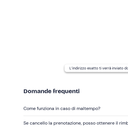
Sono disponibili opzioni per persone con allerg
nell'e-mail di conferma della prenotazione per co
I cani al guinzaglio sono ammessi
.
In loco è presente
parcheggio gratuito
. Il punto 
Abbigliamento consigliato
Scarpe da trekking o da ginnastica
L’indirizzo esatto ti verrà inviato 
Domande frequenti
Come funziona in caso di maltempo?
Se cancello la prenotazione, posso ottenere il ri