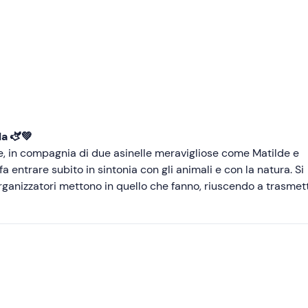
Consigliate
Più recenti
Meno recenti
Più alte
Più basse
a 🫏💚
, in compagnia di due asinelle meravigliose come Matilde e
 entrare subito in sintonia con gli animali e con la natura. Si
organizzatori mettono in quello che fanno, riuscendo a trasmet
 Un’esperienza che resta nel cuore e che
 staccare dalla routine e vivere qualcosa di genuino e specia