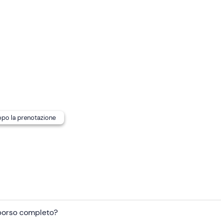
ie e intolleranze alimentari
: contatta la guida ai recapiti ind
municare eventuali esigenze alimentari.
di ritrovo è
raggiungibile con mezzi pubblici
.
dopo la prenotazione
mborso completo?