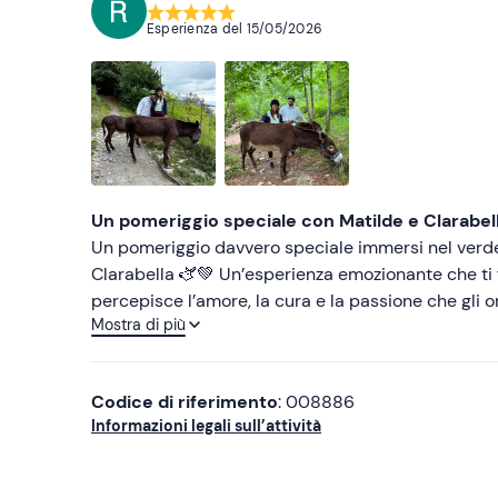
Esperienza del
15/05/2026
Un pomeriggio speciale con Matilde e Clarabell
Un pomeriggio davvero speciale immersi nel verde
Clarabella 🫏💚 Un’esperienza emozionante che ti fa
percepisce l’amore, la cura e la passione che gli 
Mostra di più
anche a chi partecipa. Location stupenda, atmosfera rilassante e autentica, tutto organizzato con grande attenzione.
In più, l’aperitivo compreso era davvero buonissimo, curato e abbondante 
sicuramente rifaremo. Consigliatissima a chi vuole
Codice di riferimento
: 008886
Informazioni legali sull’attività