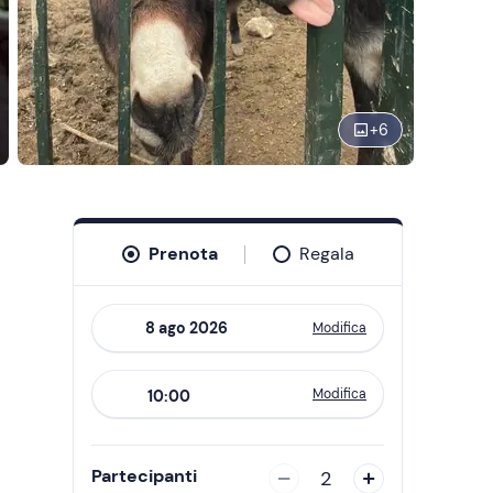
+
6
Prenota
Regala
Modifica
Navigate
forward
Modifica
10:00
to
interact
with
Partecipanti
2