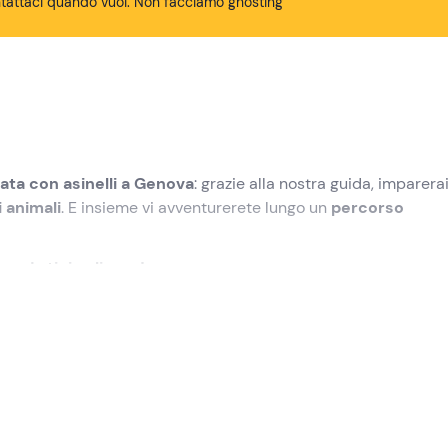
tattaci quando vuoi. Non facciamo ghosting
ata con asinelli a Genova
: grazie alla nostra guida, imparera
 animali
. E insieme vi avventurerete lungo un
percorso
enda tipica ligure!
lezionato
nel punto di ritrovo a
Genova
. In loco incontrerai la
ta a te e altri partecipanti in tua compagnia
.
r dell'esperienza:
le asinelle Matilde e Clarabella!
Prendere
dolo, e in men che non si dica sarete grandi amici.