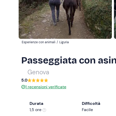
Esperienze con animali
/
Liguria
Passeggiata con asi
Genova
5.0
1
recensioni verificate
Durata
Difficoltà
1,5 ore
Facile