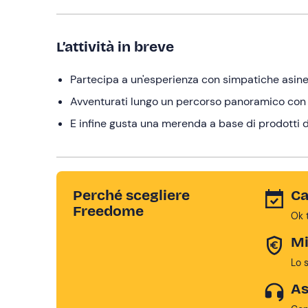
L’attività in breve
Partecipa a un'esperienza con simpatiche asin
Avventurati lungo un percorso panoramico con 
E infine gusta una merenda a base di prodotti d
Perché scegliere
Ca
Freedome
Ok 
Mi
Lo 
As