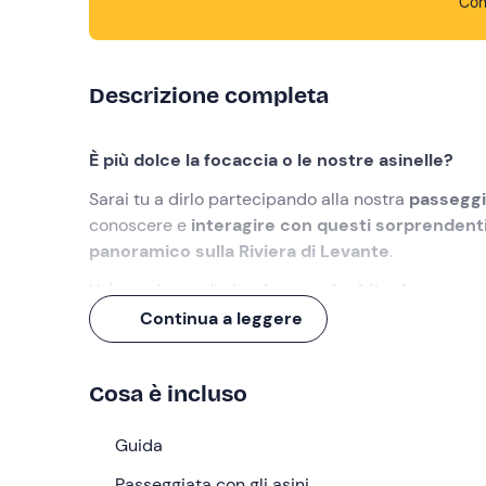
Con
Descrizione completa
È più dolce la focaccia o le nostre asinelle?
Sarai tu a dirlo partecipando alla nostra
passeggi
conoscere e
interagire con questi sorprendenti
panoramico sulla Riviera di Levante
.
Un'esperienza di oltre 1 ora,
arricchita da una mer
Continua a leggere
Cosa faremo
L'appuntamento è
10 minuti prima dell'orario se
Cosa è incluso
che ti accompagnerà in questa avventura,
riserva
Al vostro arrivo farete la conoscenza delle vere sta
Guida
confidenza con l'animale spazzolandolo e coccolan
Passeggiata con gli asini