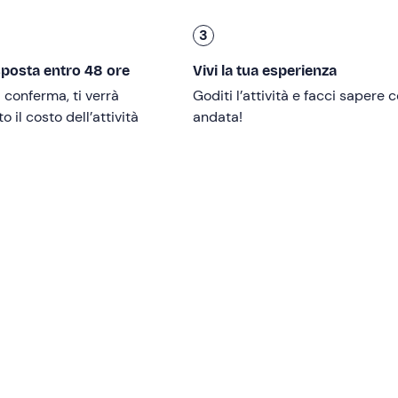
.
3
sposta entro 48 ore
Vivi la tua esperienza
a
degustazione vini è riservata ai soli maggiorenni
. Eventua
i conferma, ti verrà
Goditi l’attività e facci sapere
'esperienza gratuitamente o scegliendo in loco una bibita o 
 il costo dell’attività
andata!
oblemi di mobilità
.
e e intolleranze alimentari
: contatta la struttura ai recapiti i
municare eventuali esigenze alimentari.
ttività.
to di ritrovo
non è raggiungibile con i mezzi pubblici
.