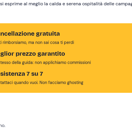
 si esprime al meglio la calda e serena ospitalità delle camp
ino o per una semplice visita.
ncellazione gratuita
ti rimborsiamo, ma non sai cosa ti perdi
glior prezzo garantito
stesso della guida: non applichiamo commissioni
sistenza 7 su 7
tattaci quando vuoi. Non facciamo ghosting
no.