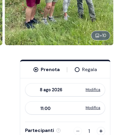
+
10
Prenota
Regala
Modifica
Navigate
forward
Modifica
11:00
to
interact
with
Partecipanti
1