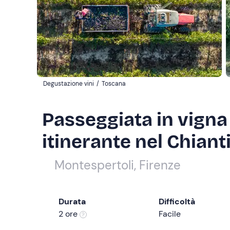
Degustazione vini
/
Toscana
Passeggiata in vigna
itinerante nel Chiant
Montespertoli, Firenze
Durata
Difficoltà
2 ore
Facile