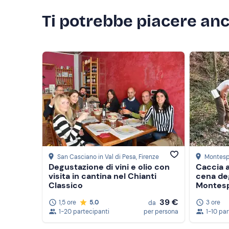
Ti potrebbe piacere an
San Casciano in Val di Pesa
, Firenze
Montesp
Degustazione di vini e olio con
Caccia a
visita in cantina nel Chianti
cena deg
Classico
Montesp
39 €
1,5 ore
5.0
3 ore
da
1-20 partecipanti
per persona
1-10 pa