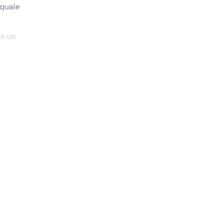
 quale
 e un
esto
zione
a
vino
e