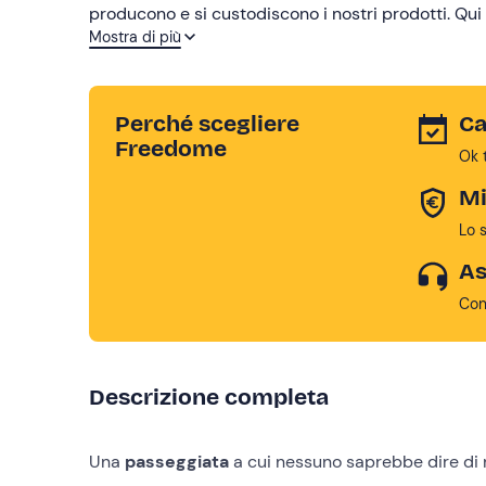
producono e si custodiscono i nostri prodotti. Qui
Mostra di più
toscane, punto di sosta e di ristoro, per uno spunt
Perché scegliere
Ca
Freedome
Ok 
Mi
Lo 
As
Con
Descrizione completa
Una
passeggiata
a cui nessuno saprebbe dire di 