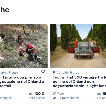
che
ertoli
, Firenze
Certaldo
, Firenze
l Tartufo con pranzo o
Tour in Fiat 500 vintage tra l
ustazione nel Chianti a
colline del Chianti con
ertoli
degustazione vini e light lun
130 €
1
7 ore
da
da
rtecipanti
per persona
1-5 partecipanti
per pe