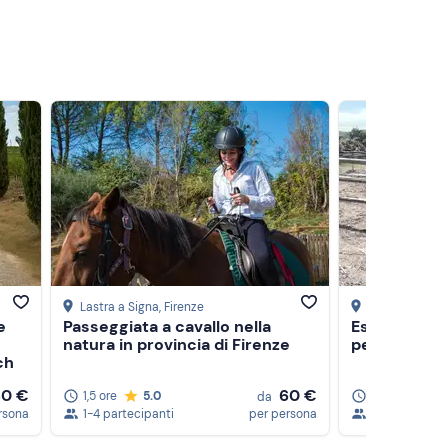
Lastra a Signa
, Firenze
Gambassi Te
e
Passeggiata a cavallo nella
Esperienza i
natura in provincia di Firenze
per bambini 
ch
80 €
60 €
1,5 ore
5.0
1 ora
5.0
da
rsona
1-4 partecipanti
per persona
1-10 partecip