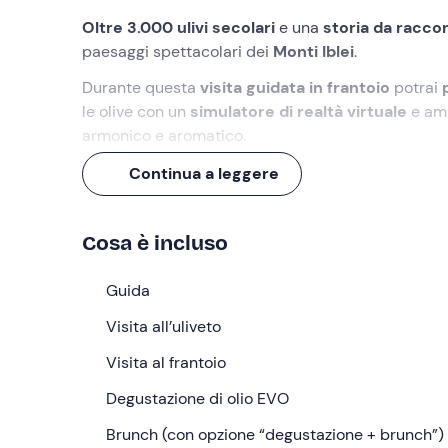
Oltre 3.000 ulivi secolari
e una
storia da racco
paesaggi spettacolari dei
Monti Iblei
.
Durante questa
visita guidata in frantoio
potrai
le olive con un
simulatore di realtà virtuale
e amm
armonico e aromatico.
Un viaggio tra
natura e tradizione
che si conclu
Continua a leggere
locali
(e che potrai trasformare in un vero e propri
Cosa faremo
Cosa è incluso
L’appuntamento è
15 minuti prima
dell'orario ind
Guida
suggestiva alle pendici dei
Monti Iblei
.
Visita all’uliveto
Ad accoglierci troveremo la
guida
, dopodiché ci 
della propria auto). Qui inizierà una rilassante
Visita al frantoio
pass
dell’oleificio e le tecniche di coltivazione tradizi
Degustazione di olio EVO
Dopo circa 45 minuti, faremo
ritorno al frantoio
,
Brunch (con opzione “degustazione + brunch”)
moderni e le tecnologie avanzate usate per mantene