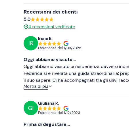
Recensioni dei clienti
5.0
4
recensioni verificate
Irene B.
IR
Esperienza del
1/09/2025
Oggi abbiamo vissuto...
Oggi abbiamo vissuto un’esperienza davvero indiment
Federica si è rivelata una guida straordinaria: p
il suo sapere. Ci ha accompagnati tra gli ulivi racc
Mostra di più
chiarezza ogni fase della produzione dell’olio, gui
e coinvolgente ci siamo sentiti accolti e coccolat
proprietario Elio e al suo amico, persone gentili, 
Giuliana R.
GI
ancora più piacevole. Per concludere, i cannoli: dav
Esperienza del
1/12/2023
Prima di degustare...