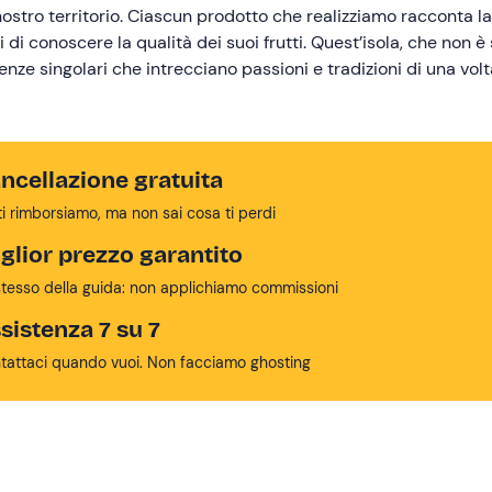
nostro territorio. Ciascun prodotto che realizziamo racconta la
di conoscere la qualità dei suoi frutti. Quest’isola, che non è
enze singolari che intrecciano passioni e tradizioni di una volt
 toccare con mano tutto ciò, arricchendo il vostro corpo e,
ncellazione gratuita
ti rimborsiamo, ma non sai cosa ti perdi
glior prezzo garantito
stesso della guida: non applichiamo commissioni
sistenza 7 su 7
tattaci quando vuoi. Non facciamo ghosting