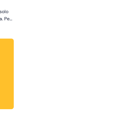
changing
 solo
dates.
a. Per