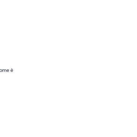
emplice
ici,
ert,
 come è
ltrare