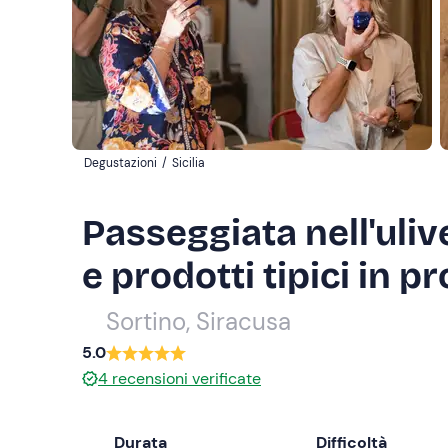
Degustazioni
/
Sicilia
Passeggiata nell'uliv
e prodotti tipici in p
Sortino, Siracusa
5.0
4
recensioni verificate
Durata
Difficoltà