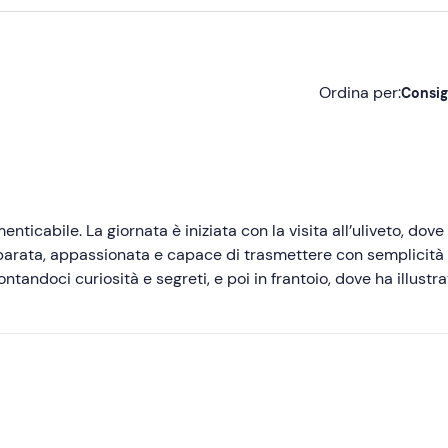
Ordina per:
Consig
Consigliate
Più recenti
Meno recenti
icabile. La giornata è iniziata con la visita all’uliveto, dove
reparata, appassionata e capace di trasmettere con semplicità 
Più alte
ontandoci curiosità e segreti, e poi in frantoio, dove ha illustr
dandoci infine nella degustazione. Grazie al suo modo di fare a
Più basse
i in ogni momento. Un ringraziamento speciale va anche al
disponibili e di grande compagnia, che hanno reso l’esperienza
vero strepitosi, la ciliegina sulla torta di una giornata perfett