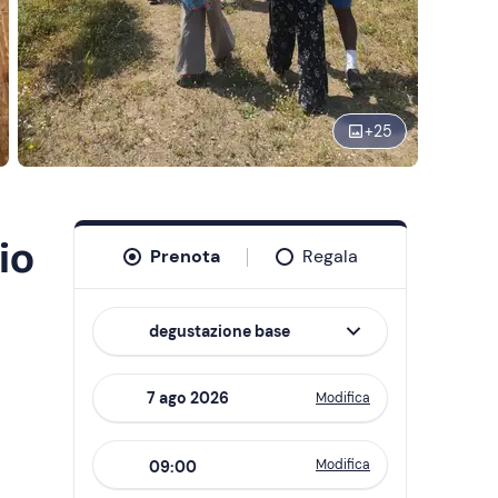
+
25
io
Prenota
Regala
degustazione base
Modifica
Navigate
forward
Modifica
09:00
to