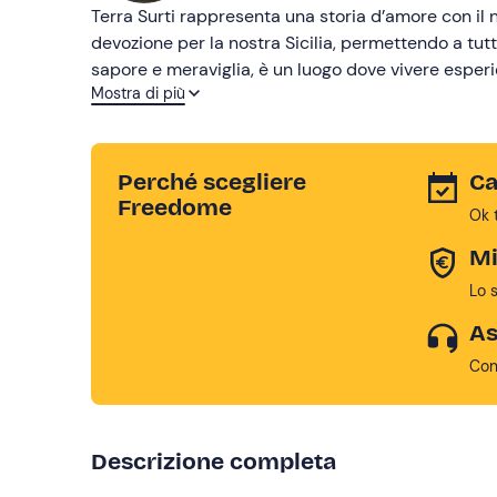
Terra Surti rappresenta una storia d’amore con il 
devozione per la nostra Sicilia, permettendo a tutti 
sapore e meraviglia, è un luogo dove vivere esperi
Mostra di più
questo abbiamo deciso di condividerle con voi, per
soprattutto, il vostro animo!
Perché scegliere
Ca
Freedome
Ok 
Mi
Lo 
As
Con
Descrizione completa