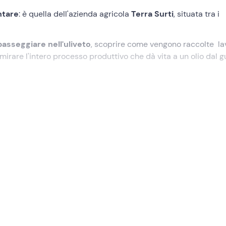
ntare
: è quella dell'azienda agricola
Terra Surti
, situata tra i
passeggiare nell'uliveto
, scoprire come vengono raccolte la
irare l'intero processo produttivo che dà vita a un olio dal g
derà con una
degustazione di olio
, arricchita da
prodotti tipi
o brunch!).
icato presso il
frantoio
situato a
Sortino (SR)
, in una valle
sposteremo subito nell'
uliveto
(che ognuno raggiungerà a bor
eggiata tra ulivi
, mentre ascolteremo la storia familiare
onali tramandate da generazioni.
 dove visiteremo la
sala di produzione
e scopriremo i macchi
re la qualità dell’olio, seguite da un’esperienza di
realtà vi