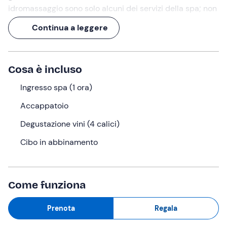
idromassaggio sono solo alcuni dei servizi della spa; non
manca anche una
piscina interna con vista
Continua a leggere
panoramica sulle colline costellate di vigneti
.
Un
percorso benessere di 1 ora
, seguito da una
degustazione vini con le migliori etichette della casa
Cosa è incluso
per concludere in dolcezza!
Ingresso spa (1 ora)
Cosa faremo
Accappatoio
L'appuntamento è all'orario selezionato nel punto di
Degustazione vini (4 calici)
ritrovo a
Canelli (AT)
. Nella splendida cornice collinare
dell'Alto Monferrato sorge un
wine relais & spa
, presso
Cibo in abbinamento
il quale avrà luogo l'esperienza.
All'accoglienza riceveremo l'accappatoio;
raggiungeremo dunque lo spogliatoio comune, dove
Come funziona
potremo custodire eventuali oggetti personali.
Prenota
Regala
Ed eccoci pronti per accedere al
centro benessere
:
quest'ultimo si sviluppa esclusivamente all'interno e si