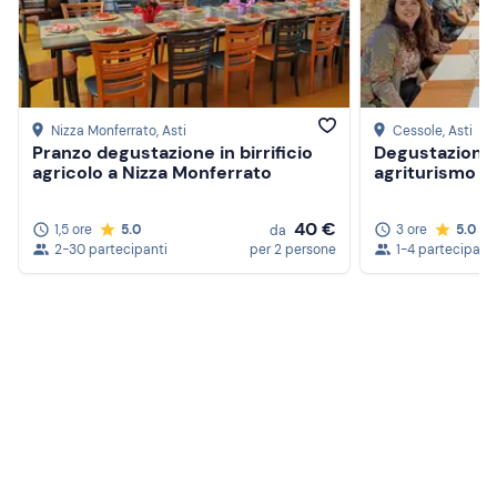
Nizza Monferrato
, Asti
Cessole
, Asti
Pranzo degustazione in birrificio
Degustazione d
agricolo a Nizza Monferrato
agriturismo ne
40 €
1,5 ore
5.0
3 ore
5.0
da
2-30 partecipanti
per 2 persone
1-4 partecipanti