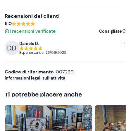
comunicare eventuali esigenze alimentari.
Recensioni dei clienti
In loco è presente
parcheggio gratuito
. Il punto di
5.0
ritrovo
non è raggiungibile con mezzi pubblici
.
1
recensioni verificate
Consigliate
Abbigliamento consigliato
Daniele D.
Costume da bagno (obbligatorio)
Consigliate
Esperienza del
28/08/2025
Ciabatte (obbligatorio)
Più recenti
Non dimenticare di portare
Meno recenti
Codice di riferimento
: 007290
Prodotti per l'igiene personale (docciaschiuma, shampoo
Informazioni legali sull’attività
Più alte
e balsamo)
Ti potrebbe piacere anche
Più basse