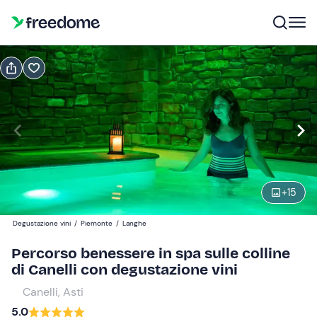
Prenota o regala
Prenota
Regala
Modifica
Navigate
forward
Modifica
15:00
to
interact
+
15
with
Partecipanti
1
the
84 €
Degustazione vini
/
Piemonte
/
Langhe
calendar
and
Percorso benessere in spa sulle colline
select
di Canelli con degustazione vini
a
Canelli, Asti
date.
5.0
Press