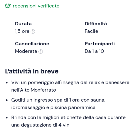
1
recensioni verificate
the
question
mark
Durata
Difficoltà
key
1,5 ore
Facile
to
Cancellazione
Partecipanti
get
Moderata
Da 1 a 10
the
keyboard
shortcuts
L’attività in breve
for
changing
Vivi un pomeriggio all'insegna del relax e benessere
dates.
nell'Alto Monferrato
Goditi un ingresso spa di 1 ora con sauna,
idromassaggio e piscina panoramica
Brinda con le migliori etichette della casa durante
una degustazione di 4 vini