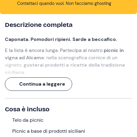
Contattaci quando vuoi. Non facciamo ghosting
Descrizione completa
Caponata. Pomodori ripieni. Sarde a beccafico.
E la lista è ancora lunga. Partecipa al nostro
picnic in
vigna ad Alcamo
: nella scenografica cornice di un
vigneto,
gusterai prodotti e ricette della tradizione
siciliana
.
Un'esperienza di 4 ore, per
scoprire la Sicilia in (e con)
Continua a leggere
tutti i sensi!
Cosa faremo
Cosa è incluso
L'appuntamento è
15 minuti prima dell'orario
Telo da picnic
selezionato
nel punto di ritrovo ad
Alcamo (TP)
. Ci
troveremo in una
tenuta di lusso
, sulle colline della
Picnic a base di prodotti siciliani
Sicilia Occidentale, dove avrà luogo il
picnic in vigna
.