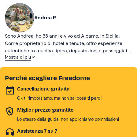
Andrea P.
Sono Andrea, ho 33 anni e vivo ad Alcamo, in Sicilia.
Come proprietario di hotel e tenute, offro esperienze
autentiche tra cucina tipica, degustazioni e passeggiate
Mostra di più
tra i miei vigneti e uliveti. Porto avanti il mio lavoro con
passione, cuore e amore per la mia terra
Perché scegliere Freedome
Cancellazione gratuita
Ok ti rimborsiamo, ma non sai cosa ti perdi
Miglior prezzo garantito
Lo stesso della guida: non applichiamo commissioni
Assistenza 7 su 7