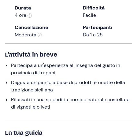
the
Durata
Difficoltà
question
4 ore
Facile
mark
Cancellazione
Partecipanti
key
Moderata
Da 1 a 25
to
get
the
L’attività in breve
keyboard
Partecipa a un'esperienza all'insegna del gusto in
shortcuts
provincia di Trapani
for
changing
Degusta un picnic a base di prodotti e ricette della
dates.
tradizione siciliana
Rilassati in una splendida cornice naturale costellata
di vigneti e oliveti
La tua guida