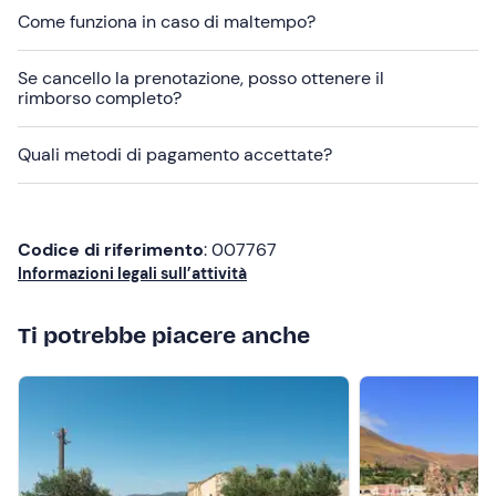
struttura ai recapiti indicati nell'e-mail di conferma della
Come funziona in caso di maltempo?
prenotazione per maggiori informazioni e richiedere il
servizio.
Se cancello la prenotazione, posso ottenere il
rimborso completo?
Abbigliamento consigliato
Abbigliamento adatto alla stagione
Quali metodi di pagamento accettate?
Scarpe comode
Codice di riferimento
: 007767
Informazioni legali sull’attività
Ti potrebbe piacere anche