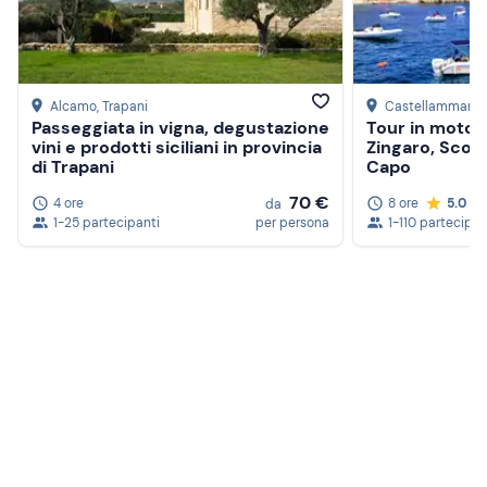
Alcamo
, Trapani
Castellammare d
Passeggiata in vigna, degustazione
Tour in motona
vini e prodotti siciliani in provincia
Zingaro, Scope
di Trapani
Capo
70 €
4 ore
8 ore
5.0
da
1-25 partecipanti
per persona
1-110 partecipan