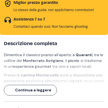
Miglior prezzo garantito
Lo stesso della guida: non applichiamo commissioni
Assistenza 7 su 7
Contattaci quando vuoi. Non facciamo ghosting
Descrizione completa
Dimentica il classico pranzo all'aperto: a
Quaranti
, tra le
colline del
Monferrato Astigiano
, il
picnic
si trasforma
in un'
esperienza gourmet
tra vino e sapori locali.
Presso la
cantina
Monteruello
avrai a disposizione una
postazione esclusiva allestita tra i vigneti
, dove potrai
rilassarti circondato dalla natura e lasciarti guidare in un
Continua a leggere
percorso di degustazione pensato per valorizzare ogni
portata.
Ad accompagnarti ci saranno
3 calici di vino
abbinati a