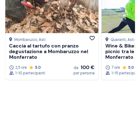
Mombaruzzo
, Asti
Quaranti
, Asti
Caccia al tartufo con pranzo
Wine & Bike: 
degustazione a Mombaruzzo nel
picnic tra le v
Monferrato
Monferrato
100 €
2,5 ore
5.0
7 ore
5.0
da
1-10 partecipanti
per persona
1-15 partecipant