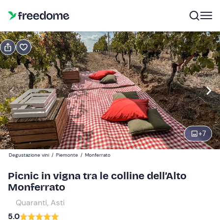
Prenota o regala
Prenota
Regala
Modifica
Navigate
forward
Modifica
11:00
to
interact
+
7
with
Adulti e ragazzi
1
the
42 €
Degustazione vini
/
Piemonte
/
Monferrato
calendar
and
Picnic in vigna tra le colline dell’Alto
Bambini
0
select
Monferrato
25 €
a
Quaranti, Asti
date.
5.0
Press