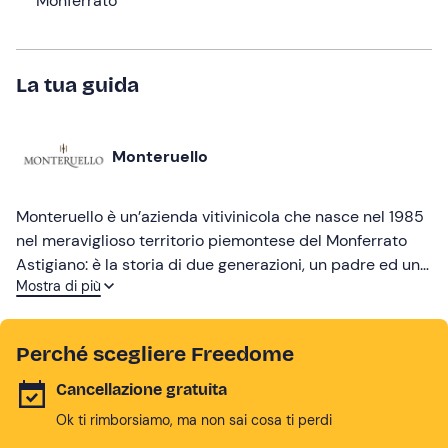
Monferrato
La tua guida
Monteruello
Monteruello è un’azienda vitivinicola che nasce nel 1985
nel meraviglioso territorio piemontese del Monferrato
Astigiano: è la storia di due generazioni, un padre ed una
Mostra di più
figlia, che oggi sperimentano e riescono a mantenere
intatti i valori della tradizione, reinterpretandoli e
adattandoli alle esigenze degli appassionati del settore,
Perché scegliere Freedome
rappresentando il binomio perfetto tra tradizione e
innovazione.
Cancellazione gratuita
Ok ti rimborsiamo, ma non sai cosa ti perdi