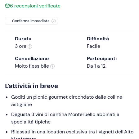
6
recensioni verificate
the
question
Conferma immediata
mark
key
to
Durata
Difficoltà
get
3 ore
Facile
the
Cancellazione
Partecipanti
keyboard
Molto flessibile
Da 1 a 12
shortcuts
for
changing
L’attività in breve
dates.
Goditi un picnic gourmet circondato dalle colline
astigiane
Degusta 3 vini di cantina Monteruello abbinati a
specialità tipiche
Rilassati in una location esclusiva tra i vigneti dell'Alto