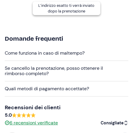
L’indirizzo esatto ti verrà inviato
Si possono richiedere varianti
vegetariane, vegane e
dopo la prenotazione
senza glutine
. Si consiglia di comunicare eventuali
esigenze alimentari dopo la prenotazione.
È possibile acquistare i vini prodotti dall'azienda
Domande frequenti
direttamente in loco.
I
cani sono ammessi previa richiesta
.
Come funziona in caso di maltempo?
Il punto di ritrovo
non è raggiungibile con i mezzi
Se cancello la prenotazione, posso ottenere il
pubblici
. In loco è disponibile
parcheggio gratuito
.
rimborso completo?
Abbigliamento consigliato
Quali metodi di pagamento accettate?
Scarpe comode
Abbigliamento adatto alla stagione
Recensioni dei clienti
5.0
6
recensioni verificate
Consigliate