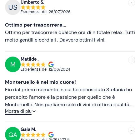
Umberto S.
Consigliate
Esperienza del
26/07/2026
Più recenti
Ottimo per trascorrere...
Meno recenti
Ottimo per trascorrere qualche ora di n totale relax. Tutti
molto gentili e cordiali . Davvero ottimi i vini.
Più alte
Più basse
Matilde .
M
Esperienza del
12/06/2024
Monteruello è nel mio cuore!
Fin dal primo momento in cui ho conosciuto Stefania ho
percepito l’amore e la passione per quello che è
Monteruello. Non parliamo solo di vini di ottima qualità e
Mostra di più
vasta scelta, ma di una vera e propria esperienza
immersa nel luogo stesso dove Stefania ti accompagna
a vivere un percorso magico. Sono tornata più volte
Gaia M.
GA
colpita dalla qualità dei prodotti e la cordialità del
Esperienza del
5/06/2024